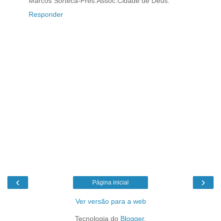
Marcos Sorteca-Pres.Assoc.Cidade de Deus.
Responder
‹
›
Página inicial
Ver versão para a web
Tecnologia do
Blogger
.