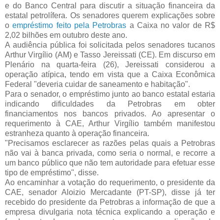
e do Banco Central para discutir a situação financeira da
estatal petrolífera. Os senadores querem explicações sobre
o
empréstimo feito pela Petrobras
a Caixa no valor de R$
2,02 bilhões em outubro deste ano.
A audiência pública foi solicitada pelos senadores tucanos
Arthur Virgílio (AM) e Tasso Jereissati (CE). Em discurso em
Plenário na quarta-feira (26), Jereissati considerou a
operação atípica, tendo em vista que a Caixa Econômica
Federal "deveria cuidar de saneamento e habitação".
Para o senador, o empréstimo junto ao banco estatal estaria
indicando dificuldades da Petrobras em obter
financiamentos nos bancos privados. Ao apresentar o
requerimento à CAE, Arthur Virgílio também manifestou
estranheza quanto à operação financeira.
"Precisamos esclarecer as razões pelas quais a Petrobras
não vai à banca privada, como seria o normal, e recorre a
um banco público que não tem autoridade para efetuar esse
tipo de empréstimo", disse.
Ao encaminhar a votação do requerimento, o presidente da
CAE, senador Aloizio Mercadante (PT-SP), disse já ter
recebido do presidente da Petrobras a informação de que a
empresa divulgaria nota técnica explicando a operação e