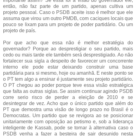
importante assim? Se essa for a visão do governador ele,
então, não faz parte de um partido, apenas cultiva um
projeto pessoal. Caso o PSDB aceite isso é melhor que ele
assuma que virou um outro PMDB, com caciques locais que
pouco se lixam para um projeto de poder partidário. Ou um
projeto de país.
Por que acho que essa não é melhor estratégia do
governador? Porque ao desprestigiar o seu partido, mais
cedo ou mais tarde ele também será desprestigiado. Ao não
fortalecer sua sigla a despeito de favorecer um concorrente
interno ele pode estar deixando construir uma base
partidária para si mesmo, hoje ou amanhã. E neste ponto se
o PT tem algo a ensinar é justamente seu projeto partidário.
O PT chegou ao poder porque teve essa visão estratégica
que falta as outras siglas. Se assim continuar agindo PSDB
corre serio risco de perder a eleição de 2010 e se
desintegrar de vez. Acho que o único partido que além do
PT que demostra uma visão de longo prazo no Brasil é o
Democratas. Um partido que se revigora ao se posicionar
unitariamente com oposição ao petismo e, sob a liderança
inteligente de Kassab, pode se tornar à alternativa caso o
PSDB venha a fazer a besteira de sair desunido nesta