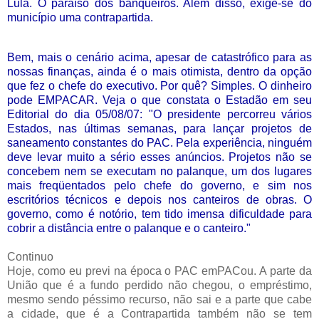
Lula. O paraíso dos banqueiros. Além disso, exige-se do
município uma contrapartida.
Bem, mais o cenário acima, apesar de catastrófico para as
nossas finanças, ainda é o mais otimista, dentro da opção
que fez o chefe do executivo. Por quê? Simples. O dinheiro
pode EMPACAR. Veja o que constata o Estadão em seu
Editorial do dia 05/08/07: "O presidente percorreu vários
Estados, nas últimas semanas, para lançar projetos de
saneamento constantes do PAC. Pela experiência, ninguém
deve levar muito a sério esses anúncios. Projetos não se
concebem nem se executam no palanque, um dos lugares
mais freqüentados pelo chefe do governo, e sim nos
escritórios técnicos e depois nos canteiros de obras. O
governo, como é notório, tem tido imensa dificuldade para
cobrir a distância entre o palanque e o canteiro."
Continuo
Hoje, como eu previ na época o PAC emPACou. A parte da
União que é a fundo perdido não chegou, o empréstimo,
mesmo sendo péssimo recurso, não sai e a parte que cabe
a cidade, que é a Contrapartida também não se tem