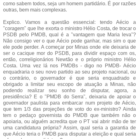
como sabem todos, seja um homem partidário. É por razões
outras, bem mais complexas.
Explico. Vamos a questão essencial: tendo Aécio a
"coragem" que lhe exorta o ministro Hélio Costa, de trocar o
PSDB pelo PMDB, qual é a "vantagem que Maria leva"?
Não consigo ver o que Aécio pode ganhar, mas sim o que
ele pode perder. A começar por Minas onde ele deixaria de
ser o cacique mor do PSDB, para dividir espaço com os,
então, correligionários Newtão e o próprio ministro Hélio
Costa. Uma vez lá nos PMDBs - digo no PMDB- Aécio
enquadraria o seu novo partido ao seu projeto nacional, ou
o contrário, o governador é que seria enquadrado e
obrigado a limitar seu escopo de atuação a Minas, não
podendo realizar seu sonho de disputar, agora, a
presidência? E o "PMDB do Serra", deixaria de apoiar o
governador paulista para embarcar num projeto de Aécio,
que tem 1/3 das projeções de voto do ex-ministro? Ainda
tem o pedaço governista do PMDB que também não o
apoiaria, ou alguém acredita que o PT vai abrir mão de ter
uma candidatura própria? Assim, qual seria a garantia de
que Aécio teria o PMDB para disputar a eleição e qual seria