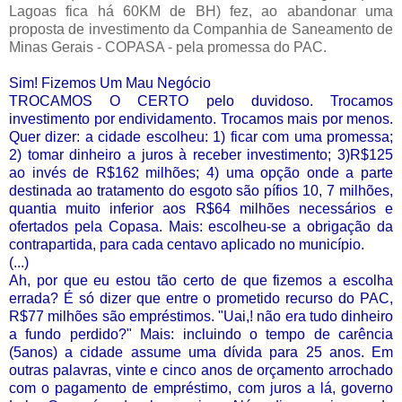
Lagoas fica há 60KM de BH) fez, ao abandonar uma
proposta de investimento da Companhia de Saneamento de
Minas Gerais - COPASA - pela promessa do PAC.
Sim! Fizemos Um Mau Negócio
TROCAMOS O CERTO pelo duvidoso. Trocamos
investimento por endividamento. Trocamos mais por menos.
Quer dizer: a cidade escolheu: 1) ficar com uma promessa;
2) tomar dinheiro a juros à receber investimento; 3)R$125
ao invés de R$162 milhões; 4) uma opção onde a parte
destinada ao tratamento do esgoto são pífios 10, 7 milhões,
quantia muito inferior aos R$64 milhões necessários e
ofertados pela Copasa. Mais: escolheu-se a obrigação da
contrapartida, para cada centavo aplicado no município.
(...)
Ah, por que eu estou tão certo de que fizemos a escolha
errada? É só dizer que entre o prometido recurso do PAC,
R$77 milhões são empréstimos. "Uai,! não era tudo dinheiro
a fundo perdido?" Mais: incluindo o tempo de carência
(5anos) a cidade assume uma dívida para 25 anos. Em
outras palavras, vinte e cinco anos de orçamento arrochado
com o pagamento de empréstimo, com juros a lá, governo