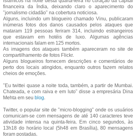
islâmicos na noite desta quarta-feira no coração da capital
financeira da Índia, deixando claro o aparecimento do
"jornalismo cidadão" na cobertura noticiosa.
Alguns, incluindo um blogueiro chamado Vinu, publicaram
inúmeras fotos dos danos causados pelos ataques que
mataram 119 pessoas feriram 314, incluindo estrangeiros
que estavam em hotéis de luxo. Algumas agências
internacionais falam em 125 mortos.
As imagens dos ataques também apareceram no site de
compartilhamento de fotos Flickr.
Alguns blogueiros fornecem descrições e comentários de
perto dos locais atingidos, enquanto outros fazem relatos
cheios de emoções.
"Eu twittei quase a noite toda, também, a partir de Mumbai.
Chateada, e com raiva e em luto" disse a empresária Dina
Mehta em seu
blog
.
Twitter, o popular site de "micro-blogging" onde os usuários
comunicam-se com mensagens de até 140 caracteres teve
atividade intensa na quinta-feira. Em cinco segundos, às
13h18 do horário local (5h48 em Brasília), 80 mensagens
foram postadas.