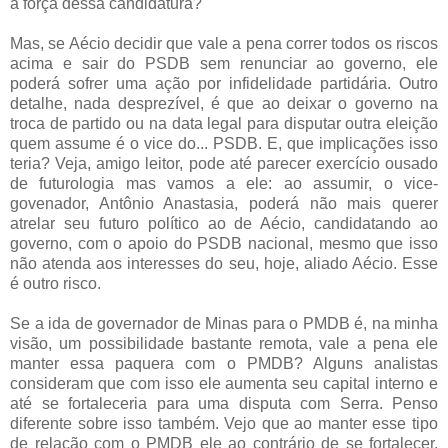
a força dessa candidatura?
Mas, se Aécio decidir que vale a pena correr todos os riscos
acima e sair do PSDB sem renunciar ao governo, ele
poderá sofrer uma ação por infidelidade partidária. Outro
detalhe, nada desprezível, é que ao deixar o governo na
troca de partido ou na data legal para disputar outra eleição
quem assume é o vice do... PSDB. E, que implicações isso
teria? Veja, amigo leitor, pode até parecer exercício ousado
de futurologia mas vamos a ele: ao assumir, o vice-
govenador, Antônio Anastasia, poderá não mais querer
atrelar seu futuro político ao de Aécio, candidatando ao
governo, com o apoio do PSDB nacional, mesmo que isso
não atenda aos interesses do seu, hoje, aliado Aécio. Esse
é outro risco.
Se a ida de governador de Minas para o PMDB é, na minha
visão, um possibilidade bastante remota, vale a pena ele
manter essa paquera com o PMDB? Alguns analistas
consideram que com isso ele aumenta seu capital interno e
até se fortaleceria para uma disputa com Serra. Penso
diferente sobre isso também. Vejo que ao manter esse tipo
de relação com o PMDB ele ao contrário de se fortalecer,