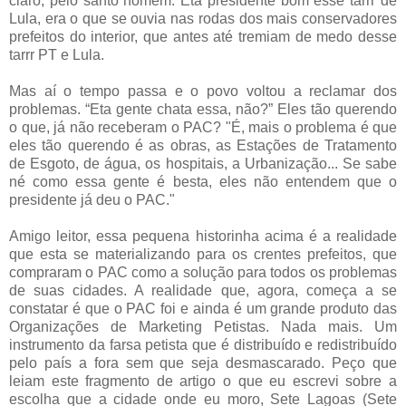
claro, pelo santo homem. Eta presidente bom esse tarrr de
Lula, era o que se ouvia nas rodas dos mais conservadores
prefeitos do interior, que antes até tremiam de medo desse
tarrr PT e Lula.
Mas aí o tempo passa e o povo voltou a reclamar dos
problemas. “Eta gente chata essa, não?” Eles tão querendo
o que, já não receberam o PAC? "É, mais o problema é que
eles tão querendo é as obras, as Estações de Tratamento
de Esgoto, de água, os hospitais, a Urbanização... Se sabe
né como essa gente é besta, eles não entendem que o
presidente já deu o PAC."
Amigo leitor, essa pequena historinha acima é a realidade
que esta se materializando para os crentes prefeitos, que
compraram o PAC como a solução para todos os problemas
de suas cidades. A realidade que, agora, começa a se
constatar é que o PAC foi e ainda é um grande produto das
Organizações de Marketing Petistas. Nada mais. Um
instrumento da farsa petista que é distribuído e redistribuído
pelo país a fora sem que seja desmascarado. Peço que
leiam este fragmento de artigo o que eu escrevi sobre a
escolha que a cidade onde eu moro, Sete Lagoas (Sete