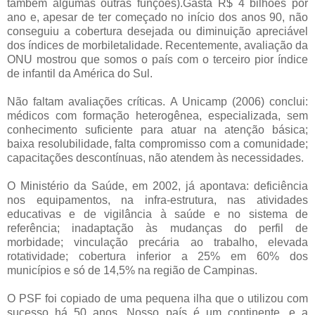
também algumas outras funções).Gasta R$ 4 bilhões por
ano e, apesar de ter começado no início dos anos 90, não
conseguiu a cobertura desejada ou diminuição apreciável
dos índices de morbiletalidade. Recentemente, avaliação da
ONU mostrou que somos o país com o terceiro pior índice
de infantil da América do Sul.
Não faltam avaliações críticas. A Unicamp (2006) conclui:
médicos com formação heterogênea, especializada, sem
conhecimento suficiente para atuar na atenção básica;
baixa resolubilidade, falta compromisso com a comunidade;
capacitações descontínuas, não atendem às necessidades.
O Ministério da Saúde, em 2002, já apontava: deficiência
nos equipamentos, na infra-estrutura, nas atividades
educativas e de vigilância à saúde e no sistema de
referência; inadaptação às mudanças do perfil de
morbidade; vinculação precária ao trabalho, elevada
rotatividade; cobertura inferior a 25% em 60% dos
municípios e só de 14,5% na região de Campinas.
O PSF foi copiado de uma pequena ilha que o utilizou com
sucesso há 50 anos. Nosso país é um continente, e a