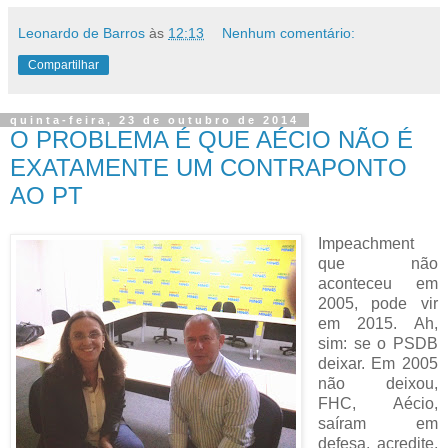
Leonardo de Barros
às
12:13
Nenhum comentário:
Compartilhar
quinta-feira, 23 de outubro de 2014
O PROBLEMA É QUE AÉCIO NÃO É
EXATAMENTE UM CONTRAPONTO
AO PT
Impeachment
que não
aconteceu em
2005, pode vir
em 2015. Ah,
sim: se o PSDB
deixar. Em 2005
não deixou,
FHC, Aécio,
saíram em
defesa, acredite,