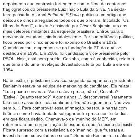
depoimento que contrasta fortemente com o filme de contornos
hagiográficos do presidente Luiz Inácio Lula da Silva. Na sexta-
feira passada, o jornal
Folha de S.Paulo
publicou um artigo que
deixou de olhos arregalados todos os que o leram. Intitulado "Os
filhos do Brasil", o texto é assinado por César Benjamin, um dos
mais célebres militantes da esquerda brasileira. Entrou para o
movimento estudantil ainda adolescente. Por sua militância política,
ficou preso por cinco anos e foi expulso do Brasil em 1976.
Quando voltou, empenhou-se na fundação do PT, do qual se
desfiliou em 1995. Em 2006, foi candidato a vice-presidente pelo
PSOL. Hoje, está sem partido. Cesinha, como é conhecido, relata o
que teria sido uma revelação devastadora feita por Lula a ele em
1994.
Na ocasião, o petista iniciava sua segunda campanha a presidente.
Benjamin estava na equipe de marketing do candidato. Ele relata:
"Lula puxou conversa: ‘Você esteve preso, não é, Cesinha?’
‘Estive.’ ‘Quanto tempo?’ ‘Alguns anos...’, desconversei (raramente
falo nesse assunto). Lula continuou: ‘Eu não aguentaria. Não vivo
sem b...’. Para comprovar essa afirmação, passou a narrar com
fluência como havia tentado subjugar outro preso nos trinta dias
em que ficara detido. Chamava-o de ‘menino do MEP’, em
referência a uma organização de esquerda que já deixou de existir.
Ficara surpreso com a resistência do ‘menino’, que frustrara a
investida com cotoveladas e socos". Segundo Benjamin, o diálogo