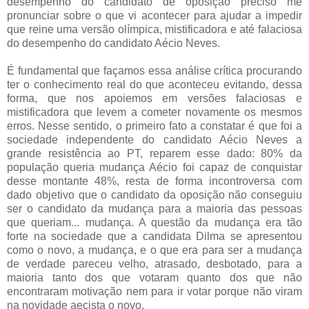
desempenho do candidato de oposição preciso me
pronunciar sobre o que vi acontecer para ajudar a impedir
que reine uma versão olímpica, mistificadora e até falaciosa
do desempenho do candidato Aécio Neves.
É fundamental que façamos essa análise crítica procurando
ter o conhecimento real do que aconteceu evitando, dessa
forma, que nos apoiemos em versões falaciosas e
mistificadora que levem a cometer novamente os mesmos
erros. Nesse sentido, o primeiro fato a constatar é que foi a
sociedade independente do candidato Aécio Neves a
grande resistência ao PT, reparem esse dado: 80% da
população queria mudança Aécio foi capaz de conquistar
desse montante 48%, resta de forma incontroversa com
dado objetivo que o candidato da oposição não conseguiu
ser o candidato da mudança para a maioria das pessoas
que queriam... mudança. A questão da mudança era tão
forte na sociedade que a candidata Dilma se apresentou
como o novo, a mudança, e o que era para ser a mudança
de verdade pareceu velho, atrasado, desbotado, para a
maioria tanto dos que votaram quanto dos que não
encontraram motivação nem para ir votar porque não viram
na novidade aecista o novo.