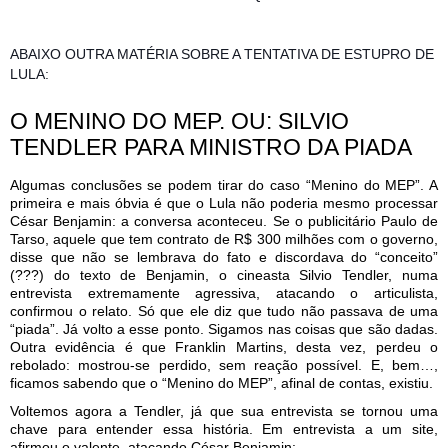
ABAIXO OUTRA MATÉRIA SOBRE A TENTATIVA DE ESTUPRO DE
LULA:
O MENINO DO MEP. OU: SILVIO
TENDLER PARA MINISTRO DA PIADA
Algumas conclusões se podem tirar do caso “Menino do MEP”. A
primeira e mais óbvia é que o Lula não poderia mesmo processar
César Benjamin: a conversa aconteceu. Se o publicitário Paulo de
Tarso, aquele que tem contrato de R$ 300 milhões com o governo,
disse que não se lembrava do fato e discordava do “conceito”
(???) do texto de Benjamin, o cineasta Silvio Tendler, numa
entrevista extremamente agressiva, atacando o articulista,
confirmou o relato. Só que ele diz que tudo não passava de uma
“piada”. Já volto a esse ponto. Sigamos nas coisas que são dadas.
Outra evidência é que Franklin Martins, desta vez, perdeu o
rebolado: mostrou-se perdido, sem reação possível. E, bem…,
ficamos sabendo que o “Menino do MEP”, afinal de contas, existiu.
Voltemos agora a Tendler, já que sua entrevista se tornou uma
chave para entender essa história. Em entrevista a um site,
afirmou o valente, atacando César Benjamin: