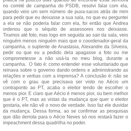
no comité de campanha do PSDB, resolvi falar com ela,
quando veio um sem número de puxa-sacos atrás de mim
para pedir que eu deixasse a sua sala, no que eu perguntei
a ela se não poderia falar com ela, foi então que Andrea
ordenou que o séquito de assessores nos deixasse.
Tiramos até foto, mas logo em seguida ao sair da sala, veio
ninguém menos ninguém mais que o coordenador-geral da
campanha, o suplente de Anastasia, Alexandre da Silveira,
pedir ou que eu a pedido dela apagasse a foto ou me
comprometesse a não usá-la no meu blog, durante a
campanha. O fato é: como entender esse voluntariado que
reinava sobre o governo dando ordens e administrando as
relações e verbas com a imprensa? A conclusão é: não se
vê com o grau que precisava ser visto no Aécio um
contraponto ao PT, acaba o eleitor tendo de escolher o
menos pior. E claro que Aécio é menos pior, ou bem melhor
que é o PT, mas as vistas da mudança que quer o eleitor
gostaria, ele não vê o novo de verdade. Isso faz ele duvidar
da mudança. Dessa forma, ao se confirmar as pesquisas
que dão derrota para o Aécio Neves só nos restará fazer o
impeachment dessa quadrilha no poder.