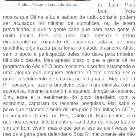
de Lula. Pois
Andréa Neves e Leonardo Barros.
bem, Veja
mostra que Dilma e Lula sabiam de tudo, portanto podem
ser acusados no mínimo de cúmplices, ou de terem
prevaricado, o que a gente sabe que para essa gente é
muito pouco. Eles são uma corja mesmo e estão
diretamente no comando do esquema, trata-se de uma
quadrilha organizada para tomar o estado brasileiro. Aliás,
sem o apoio e participação deles não dava para impetrar
bilionário desvio. Mas apesar disso o que a gente vê no
programa do Aécio? O bom mocismo, o sorriso estampado e
uma alegria que ninguém entende. O tom deveria ser o
grave, o sentimento de uma nação indignada. Mas quê. O
PT conseguiu fazer o brasileiro estar mais otimista com a
economia, mesmo a economia estando direção ao abismo.
Sim, esse é o sentimento do povo brasileiro com a
economia, captaram as recentes pesquisas. Mal sabe o
povo que estamos à beira de um precipício: inflação ALTA,
Desemprego, Queda no PIB, Calote de Pagamentos, é o
que nós espera. Infelizmente o candidato do nosso lado é
sim um bom vivam, mas o que seria isso se ele tivesse ao
menos a garra para defender o Brasil? Infelizmente ele não