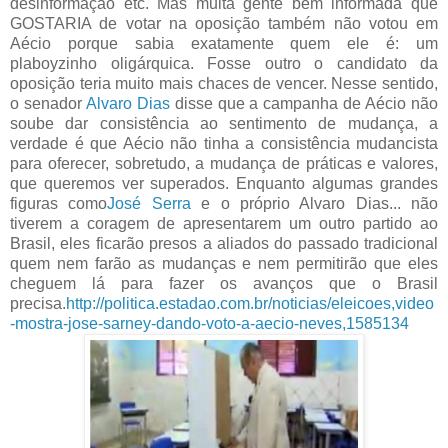
desinformação etc. Mas muita gente bem informada que
GOSTARIA de votar na oposição também não votou em
Aécio porque sabia exatamente quem ele é: um
plaboyzinho oligárquica. Fosse outro o candidato da
oposição teria muito mais chaces de vencer. Nesse sentido,
o senador
Alvaro Dias
disse que a campanha de Aécio não
soube dar consistência ao sentimento de mudança, a
verdade é que Aécio não tinha a consistência mudancista
para oferecer, sobretudo, a mudança de práticas e valores,
que queremos ver superados. Enquanto algumas grandes
figuras como
José Serra
e o próprio Alvaro Dias... não
tiverem a coragem de apresentarem um outro partido ao
Brasil, eles ficarão presos a aliados do passado tradicional
quem nem farão as mudanças e nem permitirão que eles
cheguem lá para fazer os avanços que o Brasil
precisa.
http://politica.estadao.com.br/noticias/eleicoes,video
-mostra-jose-sarney-dando-voto-a-aecio-neves,1585134