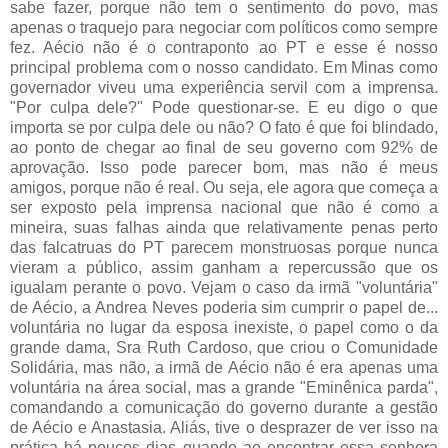
sabe fazer, porque não tem o sentimento do povo, mas
apenas o traquejo para negociar com políticos como sempre
fez. Aécio não é o contraponto ao PT e esse é nosso
principal problema com o nosso candidato. Em Minas como
governador viveu uma experiência servil com a imprensa.
"Por culpa dele?" Pode questionar-se. E eu digo o que
importa se por culpa dele ou não? O fato é que foi blindado,
ao ponto de chegar ao final de seu governo com 92% de
aprovação. Isso pode parecer bom, mas não é meus
amigos, porque não é real. Ou seja, ele agora que começa a
ser exposto pela imprensa nacional que não é como a
mineira, suas falhas ainda que relativamente penas perto
das falcatruas do PT parecem monstruosas porque nunca
vieram a público, assim ganham a repercussão que os
igualam perante o povo. Vejam o caso da irmã "voluntária"
de Aécio, a Andrea Neves poderia sim cumprir o papel de...
voluntária no lugar da esposa inexiste, o papel como o da
grande dama, Sra Ruth Cardoso , que criou o Comunidade
Solidária, mas não, a irmã de Aécio não é era apenas uma
voluntária na área social, mas a grande "Eminênica parda",
comandando a comunicação do governo durante a gestão
de Aécio e Anastasia. Aliás, tive o desprazer de ver isso na
prática há poucos dias quando ao encontrar essa senhora