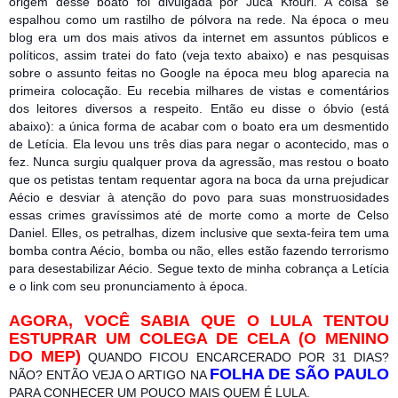
origem desse boato foi divulgada por Juca Kfouri. A coisa se
espalhou como um rastilho de pólvora na rede. Na época o meu
blog era um dos mais ativos da internet em assuntos públicos e
políticos, assi
m tratei do fato (veja texto abaixo) e nas pesquisas
sobre o assunto feitas no Google na época meu blog aparecia na
primeira colocação. Eu recebia milhares de vistas e comentários
dos leitores diversos a respeito. Então eu disse o óbvio (está
abaixo): a única forma de acabar com o boato era um desmentido
de Letícia. Ela levou uns três dias para negar o acontecido, mas o
fez. Nunca surgiu qualquer prova da agressão, mas restou o boato
que os petistas tentam requentar agora na boca da urna prejudicar
Aécio e desviar à atenção do povo para suas monstruosidades
essas crimes gravíssimos até de morte como a morte de Celso
Daniel. Elles, os petralhas, dizem inclusive que sexta-feira tem uma
bomba contra Aécio, bomba ou não, elles estão fazendo terrorismo
para desestabilizar Aécio. Segue texto de minha cobrança a Letícia
e o link com seu pronunciamento à época.
AGORA, VOCÊ SABIA QUE O LULA TENTOU
ESTUPRAR UM COLEGA DE CELA (O MENINO
DO MEP)
QUANDO FICOU ENCARCERADO POR 31 DIAS?
FOLHA DE SÃO PAULO
NÃO? ENTÃO VEJA O ARTIGO NA
PARA CONHECER UM POUCO MAIS QUEM É LULA.