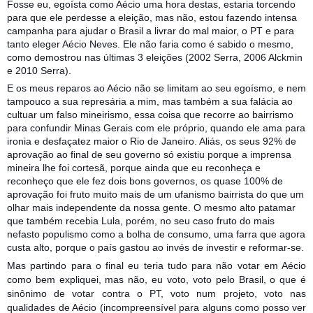
Fosse eu, egoísta como Aécio uma hora destas, estaria torcendo
para que ele perdesse a eleição, mas não, estou fazendo intensa
campanha para ajudar o Brasil a livrar do mal maior, o PT e para
tanto eleger Aécio Neves. Ele não faria como é sabido o mesmo,
como demostrou nas últimas 3 eleições (2002 Serra, 2006 Alckmin
e 2010 Serra).
E os meus reparos ao Aécio não se limitam ao seu egoísmo, e nem
tampouco a sua represária a mim, mas também a sua falácia ao
cultuar um falso mineirismo, essa coisa que recorre ao bairrismo
para confundir Minas Gerais com ele próprio, quando ele ama para
ironia e desfaçatez maior o Rio de Janeiro. Aliás, os seus 92% de
aprovação ao final de seu governo só existiu porque a imprensa
mineira lhe foi cortesã, porque ainda que eu reconheça e
reconheço que ele fez dois bons governos, os quase 100% de
aprovação foi fruto muito mais de um ufanismo bairrista do que um
olhar mais independente da nossa gente. O mesmo alto patamar
que também recebia Lula, porém, no seu caso fruto do mais
nefasto populismo como a bolha de consumo, uma farra que agora
custa alto, porque o país gastou ao invés de investir e reformar-se.
Mas partindo para o final eu teria tudo para não votar em Aécio
como bem expliquei, mas não, eu voto, voto pelo Brasil, o que é
sinônimo de votar contra o PT, voto num projeto, voto nas
qualidades de Aécio (incompreensível para alguns como posso ver