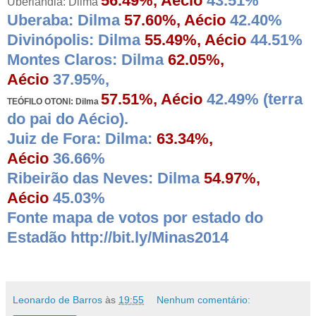
56.49%, Aécio
43.51%
Uberlândia: Dilma
Uberaba: Dilma
57.60%, Aécio
42.40%
Divinópolis: Dilma
55.49%, Aécio
44.51%
Montes Claros: Dilma
62.05%,
Aécio
37.95%,
57.51%, Aécio
42.49% (terra
TEÓFILO OTONI: Dilma
do pai do Aécio).
Juiz de Fora: Dilma:
63.34%,
Aécio
36.66%
Ribeirão das Neves: Dilma
54.97%,
Aécio
45.03%
Fonte mapa de votos por estado do
Estadão http://bit.ly/Minas2014
Leonardo de Barros
às
19:55
Nenhum comentário: