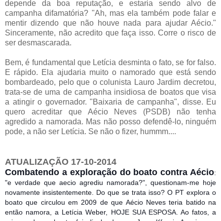
depende da boa reputação, e estaria sendo alvo de
campanha difamatória? "Ah, mas ela também pode falar e
mentir dizendo que não houve nada para ajudar Aécio."
Sinceramente, não acredito que faça isso. Corre o risco de
ser desmascarada.
Bem, é fundamental que Letícia desminta o fato, se for falso.
E rápido. Ela ajudaria muito o namorado que está sendo
bombardeado, pelo que o colunista Lauro Jardim decretou,
trata-se de uma de campanha insidiosa de boatos que visa
a atingir o governador. "Baixaria de campanha", disse. Eu
quero acreditar que Aécio Neves (PSDB) não tenha
agredido a namorada. Mas não posso defendê-lo, ninguém
pode, a não ser Letícia. Se não o fizer, hummm....
ATUALIZAÇÃO 17-10-2014
Combatendo a exploração do boato contra Aécio
:
"e verdade que aecio agrediu namorada?", questionam-me hoje
novamente insistentemente. Do que se trata isso? O PT explora o
boato que circulou em 2009 de que Aécio Neves teria batido na
então namora, a Letícia Weber, HOJE SUA ESPOSA. Ao fatos, a