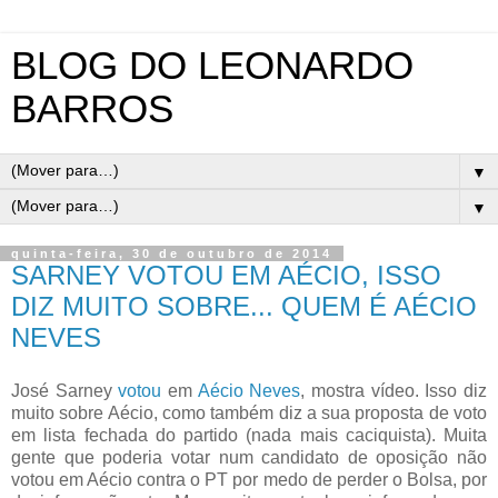
BLOG DO LEONARDO
BARROS
▼
▼
quinta-feira, 30 de outubro de 2014
SARNEY VOTOU EM AÉCIO, ISSO
DIZ MUITO SOBRE... QUEM É AÉCIO
NEVES
José Sarney
votou
em
Aécio Neves
, mostra vídeo. Isso diz
muito sobre Aécio, como também diz a sua proposta de voto
em lista fechada do partido (nada mais caciquista). Muita
gente que poderia votar num candidato de oposição não
votou em Aécio contra o PT por medo de perder o Bolsa, por