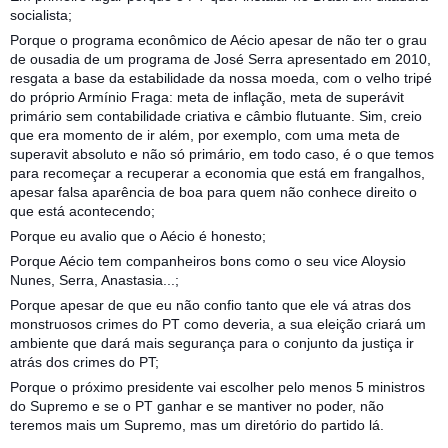
socialista;
Porque o programa econômico de Aécio apesar de não ter o grau
de ousadia de um programa de José Serra apresentado em 2010,
resgata a base da estabilidade da nossa moeda, com o velho tripé
do próprio Armínio Fraga: meta de inflação, meta de superávit
primário sem contabilidade criativa e câmbio flutuante. Sim, creio
que era momento de ir além, por exemplo, com uma meta de
superavit absoluto e não só primário, em todo caso, é o que temos
para recomeçar a recuperar a economia que está em frangalhos,
apesar falsa aparência de boa para quem não conhece direito o
que está acontecendo;
Porque eu avalio que o Aécio é honesto;
Porque Aécio tem companheiros bons como o seu vice Aloysio
Nunes, Serra, Anastasia...;
Porque apesar de que eu não confio tanto que ele vá atras dos
monstruosos crimes do PT como deveria, a sua eleição criará um
ambiente que dará mais segurança para o conjunto da justiça ir
atrás dos crimes do PT;
Porque o próximo presidente vai escolher pelo menos 5 ministros
do Supremo e se o PT ganhar e se mantiver no poder, não
teremos mais um Supremo, mas um diretório do partido lá.