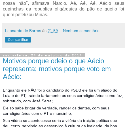
nossa não", afirmava Narcio. Aé, Aé, Aé, Aécio seus
cupinchas da republica oligárquica do pão de queijo foi
quem petetizou Minas.
Leonardo de Barros
às
21:59
Nenhum comentário:
Compartilhar
sexta-feira, 24 de outubro de 2014
Motivos porque odeio o que Aécio
representa; motivos porque voto em
Aécio:
Enquanto ele NÃO foi o candidato do PSDB ele foi um aliado do
Lula e do PT, traindo fartamente os seus correligionários como fez,
sobretudo, com José Serra;
Ele só sabe brigar de verdade, ranger os dentes, com seus
correligionários com o PT é mansinho;
Sua vitória se acontecesse seria a vitória da traição política que
deu certo, servindo ao desserviço à cultura da lealdade, da boa