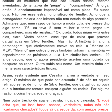
saibam as mulheres que não são usuais relatos, mesmo
inventados, de tentativa de “pegar” um “companheiro”. À força,
então, é absolutamente impensável até como piada. Eu nunca
ouvi. Não tive esse estranho privilégio de Tendler. Acho que a
esmagadora maioria dos leitores não tem notícia de algo parecido.
Admita-se que, num rasgo de humor à moda Lula, ele tivesse dito
algo como: “Pô, eu tava lá sem mulher e tentei pegar um
companheiro, mas ele resistiu…” Ok, piada, todos ririam — lá entre
eles, claro! Vocês sabem: esse tipo de coisa que provoca
gargalhadas em Silvio Tendler. Mas não! A história tinha uma
personagem, que efetivamente estava na cela: o “Menino do
MEP”. “Menino” que outros presos também tinham na memória —
especialmente os próximos a Lula. Um sindicalista lembrou, 29
anos depois, que o agora presidente acertou uma bolada de
basquete no rapaz. Outro sabia seu nome. Um terceiro tinha em
mente suas características físicas.
Assim, resta evidente que Cesinha narrou a verdade em seu
artigo. O máximo de que pode ser acusado é de não ter aquele
refinado senso de humor de Silvio Tendler, que gargalhou ao ouvir
que o interlocutor tentara estuprar alguém na cadeia. Por alguma
razão, a coisa lhe pareceu engraçada.
Num outro trecho de sua entrevista, indaga o cineasta:
“E você
acha que, se isso fosse, soasse, verdadeiro, todos nós não
ficaríamos chocados? Todos ali da esquerda, com amigos presos,