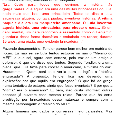
“Era óbvio para todos que ouvimos a história,
às
gargalhadas,
que aquilo era uma das muitas brincadeiras do Lula,
nada mais que isso, uma brincadeira. Todos os dias o Lula
sacaneava alguém, contava piadas, inventava histórias.
A vítima
naquele dia era um marqueteiro americano. O Lula inventou
aquela história, uma brincadeira, para chocar o cara…
Só um
débil mental, um cara rancoroso e ressentido como o Benjamin,
guardaria dessa forma dramática e embalada em rancor, durante
15 anos, uma piada, uma evidente brincadeira…”
Fazendo documentário, Tendler parece bem melhor em matéria de
ficção. Eu não sei se Lula tentou estuprar ou não o “Menino do
MEP”, o que sei, agora com certeza, pela voz de um amigo e
defensor, é que ele disse que tentou. Segundo Tendler, era uma
piada, que Lula fazia para chocar o americano, a “vítima do dia”.
Huuummm… Quem será que vertia para o inglês a “história
engraçada”? A propósito, Tendler fica nos devendo uma
explicação: por que aquilo era engraçado? O que há de graça
numa tentativa de estupro, ainda que fosse inventada? E por que a
“vítima” era o americano? E, bem, não custa informar: outras
pessoas já ouviram esse mesmo relato. Parece que há certa
predileção por brincadeiras dessa natureza e sempre com a
mesma personagem: o “Menino do MEP”.
Alguns homens são dados a conversas meio cafajestes. Mas