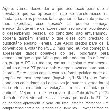
Agora, vamos desvendar o que aconteceu para que a
novidade que se apresentou não se transformasse na
mudança que as pessoas tanto queriam e foram até para as
ruas expressar esse desejo? Eu poderia começar
elencando que entre os fatores para isso não ter acontecido
o desempenho pessoal do candidato não entusiasmou,
poderia também lembrar o que disse com precisão o
publicitário Renato Pereira, que Aécio pregou para os já
convertidos a votar no PSDB, mas não, eu vou começar a
apresentar dados objetivos do seu programa para
demonstrar que o que Aécio propunha não era tão diferente
do prega o PT, ou melhor, em muita coisa é exatamente
igual ao quer o PT para o país e depois avanço para outros
fatores. Entre essas coisas está a reforma política onde ele
propôs em seu programa (http://bit.ly/1ti5KU5) que "uma
parte dos candidatos ao Legislativo [deputados, vereadores]
seria eleita mediante a votação em lista definida pelo
partido". Vejam o que escreveu (http://abr.ai/1wCU2F2)
Reinaldo Azevedo sobre essa mesma proposta do PT: "
Se
os partidos aprovarem o voto em lista, estarão marcando um
compromisso com o seu próprio aniquilamento — exceção feita ao