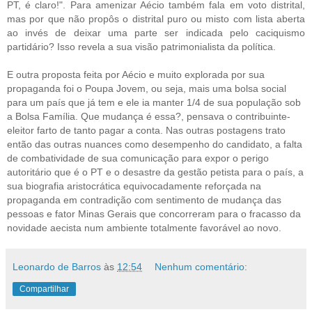
PT, é claro!". Para amenizar Aécio também fala em voto distrital,
mas por que não propôs o distrital puro ou misto com lista aberta
ao invés de deixar uma parte ser indicada pelo caciquismo
partidário? Isso revela a sua visão patrimonialista da política.
E outra proposta feita por Aécio e muito explorada por sua
propaganda foi o Poupa Jovem, ou seja, mais uma bolsa social
para um país que já tem e ele ia manter 1/4 de sua população sob
a Bolsa Família. Que mudança é essa?, pensava o contribuinte-
eleitor farto de tanto pagar a conta. Nas outras postagens trato
então das outras nuances como desempenho do candidato, a falta
de combatividade de sua comunicação para expor o perigo
autoritário que é o PT e o desastre da gestão petista para o país, a
sua biografia aristocrática equivocadamente reforçada na
propaganda em contradição com sentimento de mudança das
pessoas e fator Minas Gerais que concorreram para o fracasso da
novidade aecista num ambiente totalmente favorável ao novo.
Leonardo de Barros
às
12:54
Nenhum comentário:
Compartilhar