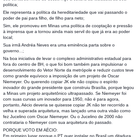
política;
Ele representa a política da hereditariedade que vai passando o
poder de pai para filho, de filho para neto;
Sim, ele promoveu em Minas uma política de cooptação e pressão
à imprensa que a tornou ainda mais servil do que já era ao poder
local;
Sua irmã Andréa Neves era uma eminência parta sobre o
governo...;
Na boa iniciativa de levar o complexo administrativo estadual para
fora do centro de BH, o que foi bom também para impulsionar o
desenvolvimento do Vetor Norte da metrópole e reduzir custos teve
como grande equívoco a imposição de um projeto de Oscar
Niemeyer. Ou querendo copiar JK ele não copiou o espírito
inovador do grande presidente que construiu Brasília, porque legou
a Minas um projeto arquitetônico ultrapassado. Se Niemeyer foi
com suas curvas um inovador para 1950, não é para agora,
portanto, Aécio deveria se quisesse copiar JK não ter recorrido a
velha e superada arquitetura, mas lançado uma outra visão como
fez Jucelino com Oscar Niemeyer. Ou o Jucelino de 2000 não
contrataria o Niemeyer com sua arquitetura do passado.
PORQUE VOTO EM AÉCIO:
Em primeiro lugar porque o PT quer instalar no Brasil um ditadura