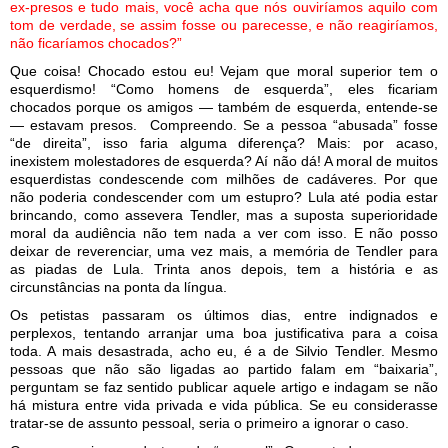
ex-presos e tudo mais, você acha que nós ouviríamos aquilo com
tom de verdade, se assim fosse ou parecesse, e não reagiríamos,
não ficaríamos chocados?”
Que coisa! Chocado estou eu! Vejam que moral superior tem o
esquerdismo! “Como homens de esquerda”, eles ficariam
chocados porque os amigos — também de esquerda, entende-se
— estavam presos. Compreendo. Se a pessoa “abusada” fosse
“de direita”, isso faria alguma diferença? Mais: por acaso,
inexistem molestadores de esquerda? Aí não dá! A moral de muitos
esquerdistas condescende com milhões de cadáveres. Por que
não poderia condescender com um estupro? Lula até podia estar
brincando, como assevera Tendler, mas a suposta superioridade
moral da audiência não tem nada a ver com isso. E não posso
deixar de reverenciar, uma vez mais, a memória de Tendler para
as piadas de Lula. Trinta anos depois, tem a história e as
circunstâncias na ponta da língua.
Os petistas passaram os últimos dias, entre indignados e
perplexos, tentando arranjar uma boa justificativa para a coisa
toda. A mais desastrada, acho eu, é a de Silvio Tendler. Mesmo
pessoas que não são ligadas ao partido falam em “baixaria”,
perguntam se faz sentido publicar aquele artigo e indagam se não
há mistura entre vida privada e vida pública. Se eu considerasse
tratar-se de assunto pessoal, seria o primeiro a ignorar o caso.