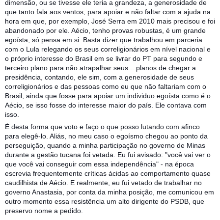
dimensão, ou se tivesse ele teria a grandeza, a generosidade de
que tanto fala aos ventos, para apoiar e não faltar com a ajuda na
hora em que, por exemplo, José Serra em 2010 mais precisou e foi
abandonado por ele. Aécio, tenho provas robustas, é um grande
egoísta, só pensa em si. Basta dizer que trabalhou em parceria
com o Lula relegando os seus correligionários em nível nacional e
o próprio interesse do Brasil em se livrar do PT para segundo e
terceiro plano para não atrapalhar seus... planos de chegar a
presidência, contando, ele sim, com a generosidade de seus
correligionários e das pessoas como eu que não faltariam com o
Brasil, ainda que fosse para apoiar um individuo egoísta como é o
Aécio, se isso fosse do interesse maior do país. Ele contava com
isso.
É desta forma que voto e faço o que posso lutando com afinco
para elegê-lo. Aliás, no meu caso o egoísmo chegou ao ponto da
perseguição, quando a minha participação no governo de Minas
durante a gestão tucana foi vetada. Eu fui avisado: "você vai ver o
que você vai conseguir com essa independência" - na época
escrevia frequentemente críticas ácidas ao comportamento quase
caudilhista de Aécio. E realmente, eu fui vetado de trabalhar no
governo Anastasia, por conta da minha posição, me comunicou em
outro momento essa resistência um alto dirigente do PSDB, que
preservo nome a pedido.