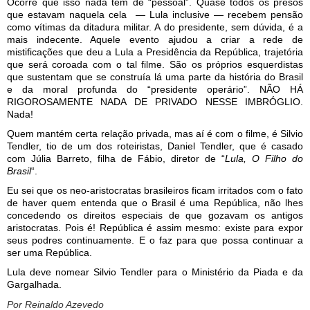
Ocorre que isso nada tem de “pessoal”. Quase todos os presos
que estavam naquela cela — Lula inclusive — recebem pensão
como vítimas da ditadura militar. A do presidente, sem dúvida, é a
mais indecente. Aquele evento ajudou a criar a rede de
mistificações que deu a Lula a Presidência da República, trajetória
que será coroada com o tal filme. São os próprios esquerdistas
que sustentam que se construía lá uma parte da história do Brasil
e da moral profunda do “presidente operário”. NÃO HÁ
RIGOROSAMENTE NADA DE PRIVADO NESSE IMBRÓGLIO.
Nada!
Quem mantém certa relação privada, mas aí é com o filme, é Silvio
Tendler, tio de um dos roteiristas, Daniel Tendler, que é casado
com Júlia Barreto, filha de Fábio, diretor de “
Lula, O Filho do
Brasil
“.
Eu sei que os neo-aristocratas brasileiros ficam irritados com o fato
de haver quem entenda que o Brasil é uma República, não lhes
concedendo os direitos especiais de que gozavam os antigos
aristocratas. Pois é! República é assim mesmo: existe para expor
seus podres continuamente. E o faz para que possa continuar a
ser uma República.
Lula deve nomear Silvio Tendler para o Ministério da Piada e da
Gargalhada.
Por Reinaldo Azevedo