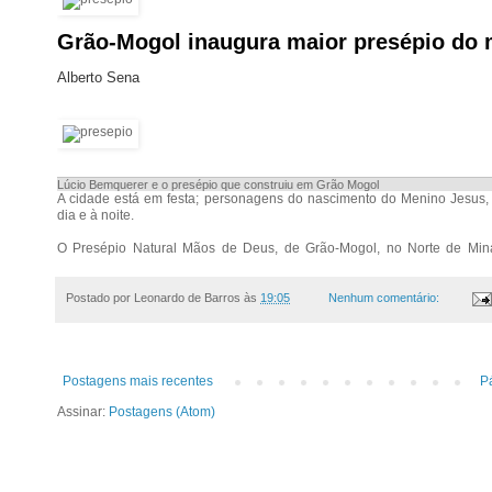
Grão-Mogol inaugura maior presépio do
Alberto Sena
Lúcio Bemquerer e o presépio que construiu em Grão Mogol
A cidade está em festa; personagens do nascimento do Menino Jesus
dia e à noite.
O Presépio Natural Mãos de Deus, de Grão-Mogol, no Norte de Min
categoria de “perene e a céu aberto”, será pré-inaugurado nesta próxima 
A obra foi construída pelo empresário aposentado Lúcio Bemquerer, em 
Postado por
Leonardo de Barros
às
19:05
Nenhum comentário:
presidente da Associação Comercial de Minas (ACMinas) de 1991 a 199
O presépio fica no perímetro urbano de Grão-Mogol, numa área de 3,6 
corrimões; 1,2 mil m2 de pedras tipo São Tomé, originárias de Grão-M
presépio, que tem 72 m2 de frente e 30 m2 de altura.
Postagens mais recentes
Pá
Assinar:
Postagens (Atom)
Construído com recursos próprios, o custo da obra ficou entre R$ 500/60
“um aglomerado rochoso de pedras sobre pedras em harmonioso desalinh
infraestrutura para acesso dos visitantes ao presépio que ali estav
predestinado a descobri-lo.