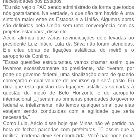
necessidades dos Estados.
"Eu não vejo o PAC sendo administrado da forma que todos
nós gostaríamos. Na verdade, o que não tem havido é uma
sintonia maior entre os Estados e a União. Algumas obras
são definidas pela União sem uma convergência com os
projetos estaduais", disse ele.
Aécio afirmou que várias reivindicações dele levadas ao
presidente Luiz Inácio Lula da Silva não foram atendidas.
Ele citou obras de ligações asfálticas, do metrô e o
aeroporto de Confins.
"Essas questões estruturantes, vamos chamar assim, que
levamos excessivamente ao presidente, não tiveram, por
parte do governo federal, uma sinalização clara de quando
começarão e qual volume de recursos que será gasto. Eu
diria que esta questão das ligações asfálticas somadas à
questão do metrô de Belo Horizonte e do aeroporto
internacional [...] seriam as primeiras prioridades do governo
federal e, infelizmente, não temos qualquer sinal que elas
estejam sendo conduzidas com a agilidade que seria
necessária."
Como Lula, Aécio disse hoje que Minas não vê partido na
hora de fechar parcerias com prefeituras. "É assim que a
política moderna deve ser conduzida. Você não pode punir