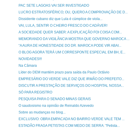
PAC SETE LAGOAS VAI SER INVESTIGADO
LUCRO ESTRATOSFÉRICO; OU, QUERO A COMPROVAÇÃO DE D...
Dissidente cubano diz que Lula é cúmplice de viola...
VAI, LULA, SENTIR O CHEIRO FRESCO DO CADÁVER!
A SOCIEDADE QUER SABER: A EXPLICAÇÃO FOI COISA COM...
MEMORANDO DA VIGILÂNCIA MOSTRA QUE GOVERNO MAROCA ...
“A AURA DE HONESTIDADE DO DR. MAROCA PODE VIR ABAI...
O BLOG AGORA TERÁ UM CORRESPONTE ESPECIAL EM BH, E...
NOVIDADES!!!
Na Câmara
Líder do DEM mantém prazo para saída da Paulo Octávio
EMPRESÁRIO DO VERDE VALE DIZ QUE IRMÃO DO PREFEITO...
DISCUTIR A PRESTAÇÃO DE SERVIÇOS DO HOSPITAL NOSSA...
SÓ PARA REGISTRO
PESQUISA PARA O SENADO MINAS GERAIS
O saudosismo na opinião de Reinaldo Azevedo
Sobre as mudanças no blog...
EXCLUSIVO: OBRA EMPACADA NO BAIRRO VERDE VALE TEM ...
ESTADÃO FRAGA PETISTAS COM MEDO DE SERRA: "Petista...