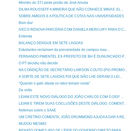
Ministro do STJ pede prisão de José Arruda
DILMA ROUSSEFF A MINEIRA QUE NÃO CONHECE MINAS: EL...
SOBRE AMIGOS E A POLÍTICA DE COTAS NAS UNIVERSIDADES
Bom dia!
IVECO RENOVA PARCERIA COM DANIELA MERCURY PARA O C...
Entenda
BALANÇO DENGUE EM SETE LAGOAS
Estudantes reclamam da precariedade do campus inau...
FERNANDO PIMENTEL EX-PREFEITO DE BH É DUNUNCIADO P...
O PT decidiu não decidir
NA CONDIÇÃO DE SECRETÁRIO LAIRSON COUTO (PV) PROMO...
A SORTE DE SETE LAGOAS FOI QUE NÃO LHE DERAM O LEI...
"Quando o gato afasta os ratos tomam conta"
De volta
LEIAM ESTE NOVO DIÁLOGO DO JOÃO CARLOS COM O DEP. ...
LEIAM E TIREM SUAS COCLUSÕES DESTE DIÁLOGO, COMENT...
Notinhas sobre o SAAE
UM CRETINO COMENTA; JOÃO DRUMMOND AJUDA A DAR A RE...
MUDOU MESMO
RENATO GOMES (PV) DE LÍDER DO GOVERNO DIRETO PARA ...