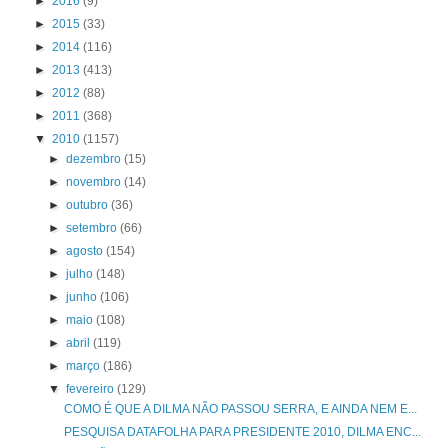
►
2016
(9)
►
2015
(33)
►
2014
(116)
►
2013
(413)
►
2012
(88)
►
2011
(368)
▼
2010
(1157)
►
dezembro
(15)
►
novembro
(14)
►
outubro
(36)
►
setembro
(66)
►
agosto
(154)
►
julho
(148)
►
junho
(106)
►
maio
(108)
►
abril
(119)
►
março
(186)
▼
fevereiro
(129)
COMO É QUE A DILMA NÃO PASSOU SERRA, E AINDA NEM E...
PESQUISA DATAFOLHA PARA PRESIDENTE 2010, DILMA ENC...