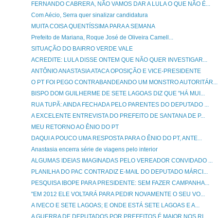
FERNANDO CABRERA, NÃO VAMOS DAR A LULA O QUE NÃO É...
Com Aécio, Serra quer sinalizar candidatura
MUITA COISA QUENTÍSSIMA PARA A SEMANA
Prefeito de Mariana, Roque José de Oliveira Camell...
SITUAÇÃO DO BAIRRO VERDE VALE
ACREDITE: LULA DISSE ONTEM QUE NÃO QUER INVESTIGAR...
ANTÔNIO ANASTASIA ATACA OPOSIÇÃO E VICE-PRESIDENTE
O PT FOI PEGO CONTRABANDEANDO UM MONSTRO AUTORITÁR...
BISPO DOM GUILHERME DE SETE LAGOAS DIZ QUE "HÁ MUI...
RUA TUPÃ: AINDA FECHADA PELO PARENTES DO DEPUTADO ...
A EXCELENTE ENTREVISTA DO PREFEITO DE SANTANA DE P...
MEU RETORNO AO ÊNIO DO PT
DAQUI A POUCO UMA RESPOSTA PARA O ÊNIO DO PT, ANTE...
Anastasia encerra série de viagens pelo interior
ALGUMAS IDEIAS IMAGINADAS PELO VEREADOR CONVIDADO ...
PLANILHA DO PAC CONTRADIZ E-MAIL DO DEPUTADO MÁRCI...
PESQUISA IBOPE PARA PRESIDENTE: SEM FAZER CAMPANHA...
"EM 2012 ELE VOLTARÁ PARA PEDIR NOVAMENTE O SEU VO...
A IVECO E SETE LAGOAS; E ONDE ESTÁ SETE LAGOAS E A...
A GUERRA DE DEPUTADOS POR PREFEITOS É MAIOR NOS RI...