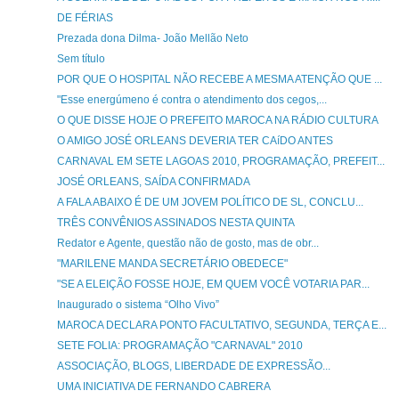
DE FÉRIAS
Prezada dona Dilma- João Mellão Neto
Sem título
POR QUE O HOSPITAL NÃO RECEBE A MESMA ATENÇÃO QUE ...
"Esse energúmeno é contra o atendimento dos cegos,...
O QUE DISSE HOJE O PREFEITO MAROCA NA RÁDIO CULTURA
O AMIGO JOSÉ ORLEANS DEVERIA TER CAíDO ANTES
CARNAVAL EM SETE LAGOAS 2010, PROGRAMAÇÃO, PREFEIT...
JOSÉ ORLEANS, SAÍDA CONFIRMADA
A FALA ABAIXO É DE UM JOVEM POLÍTICO DE SL, CONCLU...
TRÊS CONVÊNIOS ASSINADOS NESTA QUINTA
Redator e Agente, questão não de gosto, mas de obr...
"MARILENE MANDA SECRETÁRIO OBEDECE"
"SE A ELEIÇÃO FOSSE HOJE, EM QUEM VOCÊ VOTARIA PAR...
Inaugurado o sistema “Olho Vivo”
MAROCA DECLARA PONTO FACULTATIVO, SEGUNDA, TERÇA E...
SETE FOLIA: PROGRAMAÇÃO "CARNAVAL" 2010
ASSOCIAÇÃO, BLOGS, LIBERDADE DE EXPRESSÃO...
UMA INICIATIVA DE FERNANDO CABRERA