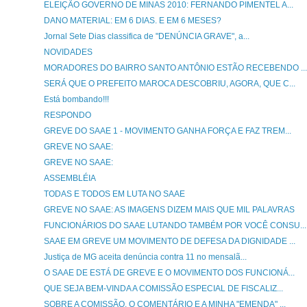
ELEIÇÃO GOVERNO DE MINAS 2010: FERNANDO PIMENTEL A...
DANO MATERIAL: EM 6 DIAS. E EM 6 MESES?
Jornal Sete Dias classifica de "DENÚNCIA GRAVE", a...
NOVIDADES
MORADORES DO BAIRRO SANTO ANTÔNIO ESTÃO RECEBENDO ...
SERÁ QUE O PREFEITO MAROCA DESCOBRIU, AGORA, QUE C...
Está bombando!!!
RESPONDO
GREVE DO SAAE 1 - MOVIMENTO GANHA FORÇA E FAZ TREM...
GREVE NO SAAE:
GREVE NO SAAE:
ASSEMBLÉIA
TODAS E TODOS EM LUTA NO SAAE
GREVE NO SAAE: AS IMAGENS DIZEM MAIS QUE MIL PALAVRAS
FUNCIONÁRIOS DO SAAE LUTANDO TAMBÉM POR VOCÊ CONSU...
SAAE EM GREVE UM MOVIMENTO DE DEFESA DA DIGNIDADE ...
Justiça de MG aceita denúncia contra 11 no mensalã...
O SAAE DE ESTÁ DE GREVE E O MOVIMENTO DOS FUNCIONÁ...
QUE SEJA BEM-VINDA A COMISSÃO ESPECIAL DE FISCALIZ...
SOBRE A COMISSÃO, O COMENTÁRIO E A MINHA "EMENDA" ...