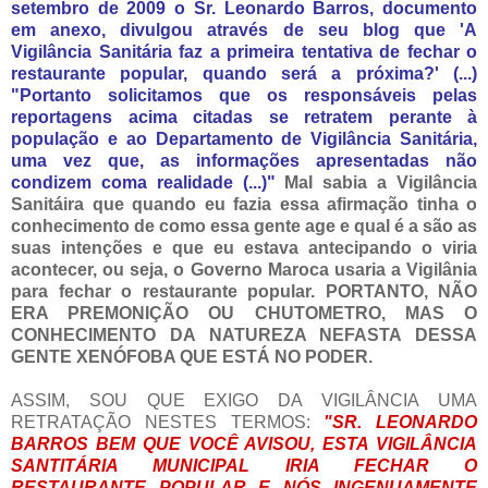
setembro de 2009 o Sr. Leonardo Barros, documento
em anexo, divulgou através de seu blog que 'A
Vigilância Sanitária faz a primeira tentativa de fechar o
restaurante popular, quando será a próxima?' (...)
"Portanto solicitamos que os responsáveis pelas
reportagens acima citadas se retratem perante à
população e ao Departamento de Vigilância Sanitária,
uma vez que, as informações apresentadas não
condizem coma realidade (...)"
Mal sabia a Vigilância
Sanitáira que quando eu fazia essa afirmação tinha o
conhecimento de como essa gente age e qual é a são as
suas intenções e que eu estava antecipando o viria
acontecer, ou seja, o Governo Maroca usaria a Vigilânia
para fechar o restaurante popular. PORTANTO, NÃO
ERA PREMONIÇÃO OU CHUTOMETRO, MAS O
CONHECIMENTO DA NATUREZA NEFASTA DESSA
GENTE XENÓFOBA QUE ESTÁ NO PODER.
ASSIM, SOU QUE EXIGO DA VIGILÂNCIA UMA
RETRATAÇÃO NESTES TERMOS:
"SR. LEONARDO
BARROS BEM QUE VOCÊ AVISOU, ESTA VIGILÂNCIA
SANTITÁRIA MUNICIPAL IRIA FECHAR O
RESTAURANTE POPULAR E NÓS INGENUAMENTE