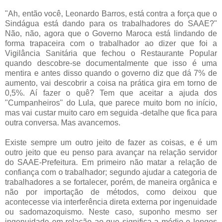
"Ah, então você, Leonardo Barros, está contra a força que o
Sindágua
está dando para os trabalhadores do
SAAE
?"
Não, não, agora que o Governo
Maroca
está
lindando
de
forma trapaceira com o trabalhador ao dizer que foi a
Vigilância Sanitária que fechou o Restaurante Popular
quando descobre-se documentalmente que isso é uma
mentira e antes disso quando o governo diz que dá 7% de
aumento, vai descobrir a coisa na prática gira em torno de
0,5%. Aí fazer o quê? Tem que aceitar a ajuda dos
"
Cumpanheiros
" do Lula, que parece muito bom no início,
mas vai custar muito caro em seguida -detalhe que fica para
outra conversa. Mas avancemos.
Existe sempre um outro jeito de fazer as coisas, e é um
outro jeito que eu penso para avançar na relação servidor
do
SAAE
-Prefeitura. Em primeiro não matar a relação de
confiança com o trabalhador; segundo ajudar a categoria de
trabalhadores a se fortalecer, porém, de maneira orgânica e
não por importação de métodos, como deixou que
acontecesse via interferência
direta
externa por ingenuidade
ou
sadomazoquismo
. Neste caso, suponho mesmo ser
ingenuidade em relação ao que significa a médio e longos