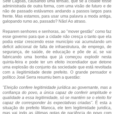
Sete Lagoas, causando uma tensão, que se a cidade fosse
administrada de outra forma, com uma visão de futuro e de
não de passado estávamos andando a passos largos para
frente. Mas estamos, para usar uma palavra a moda antiga,
galopando rumo ao, passado? Não! Ao atraso.
Reparem senhores e senhoras, ao "mover gestão" como faz
esse governo para que a cidade não cresça o tanto que ela
podia estar crescendo esse município vai acumulando um
deficit adicional de falta de
infraestrutura
, de emprego, de
segurança, de saúde, de educação e põe de aí, se vai
fabricando uma bomba que já começou explodir nesta
quinta-feira e pode ter um efeito
incendiador
que detone
uma explosão do conjunto da sociedade que está revoltada
com a
ilegitimidade
deste prefeito. O grande pensador e
político José Serra resumiu bem a questão:
"Eleição confere legitimidade jurídica ao governante, mas a
confiança do povo, a única capaz de conferir amplitude e
qualidade a essa legitimidade, só se mantém se o eleito for
capaz de
corresponder
às expectativas criadas".
É esta a
situação do prefeito
Maroca
, ele tem legitimidade
juridíca
,
mas vai indo as últimas gotas de paciência do povo com