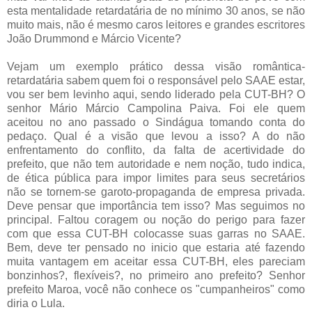
esta mentalidade
retardatária
de no mínimo 30 anos, se não
muito mais, não é mesmo caros leitores e grandes escritores
João
Drummond
e Márcio Vicente?
Vejam um exemplo prático dessa visão romântica-
retardatária
sabem quem foi o responsável pelo
SAAE
estar,
vou ser bem
levinho
aqui, sendo liderado pela
CUT
-
BH
? O
senhor Mário Márcio
Campolina
Paiva. Foi ele quem
aceitou no ano passado o
Sindágua
tomando conta do
pedaço. Qual é a visão que levou a isso? A do não
enfrentamento
do conflito, da falta de
acertividade
do
prefeito, que não tem autoridade e nem noção, tudo indica,
de ética pública para impor limites para seus secretários
não se tornem-se garoto-propaganda de empresa privada.
Deve pensar que importância tem isso? Mas seguimos no
principal. Faltou coragem ou noção do perigo para fazer
com que essa
CUT
-
BH
colocasse suas garras no
SAAE
.
Bem, deve ter pensado no inicio que estaria até fazendo
muita vantagem em aceitar essa
CUT
-
BH
, eles pareciam
bonzinhos
?, flexíveis?, no primeiro ano prefeito? Senhor
prefeito
Maroa
, você não conhece os "
cumpanheiros
" como
diria o Lula.