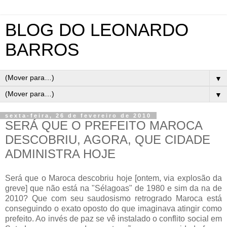
BLOG DO LEONARDO
BARROS
▼
▼
sexta-feira, 26 de fevereiro de 2010
SERÁ QUE O PREFEITO MAROCA
DESCOBRIU, AGORA, QUE CIDADE
ADMINISTRA HOJE
Será que o
Maroca
descobriu hoje [ontem, via explosão da
greve] que não está na "
Sélagoas
" de 1980 e sim da na de
2010? Que com seu saudosismo retrogrado
Maroca
está
conseguindo o
exato
oposto do que imaginava atingir como
prefeito. Ao invés de paz se vê instalado o conflito social em