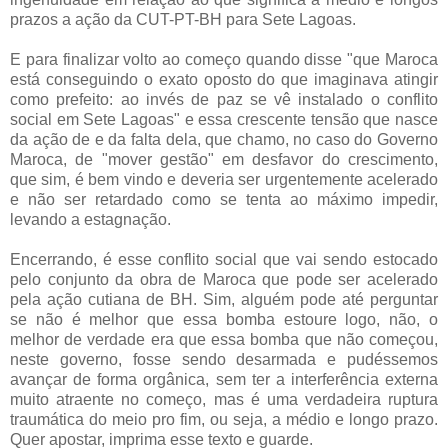
prazos a
ação
da
CUT
-PT-
BH
para Sete Lagoas.
E para finalizar volto ao começo quando disse "que
Maroca
está conseguindo o
exato
oposto do que imaginava atingir
como prefeito: ao invés de paz se vê instalado o conflito
social em Sete Lagoas" e essa crescente tensão que nasce
da
ação
de e da falta dela, que chamo, no caso do Governo
Maroca
, de "mover gestão" em desfavor do crescimento,
que sim, é bem vindo e deveria ser urgentemente acelerado
e não ser retardado como se tenta ao máximo impedir,
levando a estagnação.
Encerrando, é esse conflito social que vai sendo estocado
pelo conjunto da obra de
Maroca
que pode ser acelerado
pela
ação
cutiana
de
BH
. Sim, alguém pode até perguntar
se não é melhor que essa bomba estoure logo, não, o
melhor de verdade era que essa bomba que não começou,
neste governo, fosse sendo desarmada e pudéssemos
avançar de forma orgânica, sem ter a interferência externa
muito atraente no começo, mas é uma verdadeira ruptura
traumática do meio pro fim, ou seja, a médio e longo prazo.
Quer apostar, imprima esse texto e guarde.