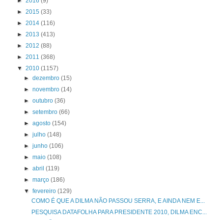
►
2016
(9)
►
2015
(33)
►
2014
(116)
►
2013
(413)
►
2012
(88)
►
2011
(368)
▼
2010
(1157)
►
dezembro
(15)
►
novembro
(14)
►
outubro
(36)
►
setembro
(66)
►
agosto
(154)
►
julho
(148)
►
junho
(106)
►
maio
(108)
►
abril
(119)
►
março
(186)
▼
fevereiro
(129)
COMO É QUE A DILMA NÃO PASSOU SERRA, E AINDA NEM E...
PESQUISA DATAFOLHA PARA PRESIDENTE 2010, DILMA ENC...