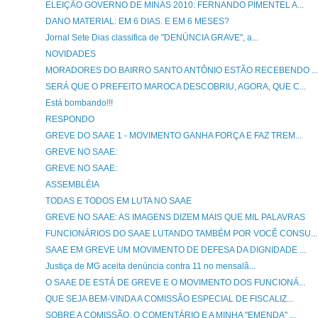
ELEIÇÃO GOVERNO DE MINAS 2010: FERNANDO PIMENTEL A...
DANO MATERIAL: EM 6 DIAS. E EM 6 MESES?
Jornal Sete Dias classifica de "DENÚNCIA GRAVE", a...
NOVIDADES
MORADORES DO BAIRRO SANTO ANTÔNIO ESTÃO RECEBENDO ...
SERÁ QUE O PREFEITO MAROCA DESCOBRIU, AGORA, QUE C...
Está bombando!!!
RESPONDO
GREVE DO SAAE 1 - MOVIMENTO GANHA FORÇA E FAZ TREM...
GREVE NO SAAE:
GREVE NO SAAE:
ASSEMBLÉIA
TODAS E TODOS EM LUTA NO SAAE
GREVE NO SAAE: AS IMAGENS DIZEM MAIS QUE MIL PALAVRAS
FUNCIONÁRIOS DO SAAE LUTANDO TAMBÉM POR VOCÊ CONSU...
SAAE EM GREVE UM MOVIMENTO DE DEFESA DA DIGNIDADE ...
Justiça de MG aceita denúncia contra 11 no mensalã...
O SAAE DE ESTÁ DE GREVE E O MOVIMENTO DOS FUNCIONÁ...
QUE SEJA BEM-VINDA A COMISSÃO ESPECIAL DE FISCALIZ...
SOBRE A COMISSÃO, O COMENTÁRIO E A MINHA "EMENDA" ...