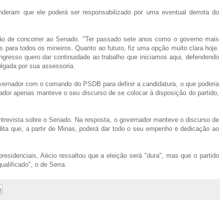
deram que ele poderá ser responsabilizado por uma eventual derrota do
ção de concorrer ao Senado. "Ter passado sete anos como o governo mais
para todos os mineiros. Quanto ao futuro, fiz uma opção muito clara hoje.
gresso quero dar continuidade ao trabalho que iniciamos aqui, defendendo
ulgada por sua assessoria.
ernador com o comando do PSDB para definir a candidatura, o que poderia
rnador apenas manteve o seu discurso de se colocar à disposição do partido,
ntrevista sobre o Senado. Na resposta, o governador manteve o discurso de
ita que, a partir de Minas, poderá dar todo o seu empenho e dedicação ao
esidenciais, Aécio ressaltou que a eleição será "dura", mas que o partido
lificado", o de Serra.