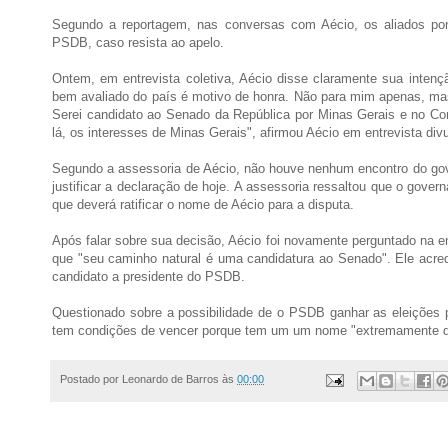
Segundo a reportagem, nas conversas com Aécio, os aliados pon
PSDB, caso resista ao apelo.
Ontem, em entrevista coletiva, Aécio disse claramente sua inten
bem avaliado do país é motivo de honra. Não para mim apenas, mas 
Serei candidato ao Senado da República por Minas Gerais e no Con
lá, os interesses de Minas Gerais", afirmou Aécio em entrevista div
Segundo a assessoria de Aécio, não houve nenhum encontro do gov
justificar a declaração de hoje. A assessoria ressaltou que o gove
que deverá ratificar o nome de Aécio para a disputa.
Após falar sobre sua decisão, Aécio foi novamente perguntado na e
que "seu caminho natural é uma candidatura ao Senado". Ele acred
candidato a presidente do PSDB.
Questionado sobre a possibilidade de o PSDB ganhar as eleições pr
tem condições de vencer porque tem um um nome "extremamente qua
Postado por
Leonardo de Barros
às
00:00