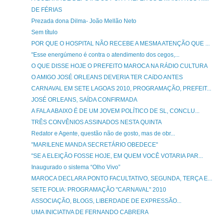
DE FÉRIAS
Prezada dona Dilma- João Mellão Neto
Sem título
POR QUE O HOSPITAL NÃO RECEBE A MESMA ATENÇÃO QUE ...
"Esse energúmeno é contra o atendimento dos cegos,...
O QUE DISSE HOJE O PREFEITO MAROCA NA RÁDIO CULTURA
O AMIGO JOSÉ ORLEANS DEVERIA TER CAíDO ANTES
CARNAVAL EM SETE LAGOAS 2010, PROGRAMAÇÃO, PREFEIT...
JOSÉ ORLEANS, SAÍDA CONFIRMADA
A FALA ABAIXO É DE UM JOVEM POLÍTICO DE SL, CONCLU...
TRÊS CONVÊNIOS ASSINADOS NESTA QUINTA
Redator e Agente, questão não de gosto, mas de obr...
"MARILENE MANDA SECRETÁRIO OBEDECE"
"SE A ELEIÇÃO FOSSE HOJE, EM QUEM VOCÊ VOTARIA PAR...
Inaugurado o sistema “Olho Vivo”
MAROCA DECLARA PONTO FACULTATIVO, SEGUNDA, TERÇA E...
SETE FOLIA: PROGRAMAÇÃO "CARNAVAL" 2010
ASSOCIAÇÃO, BLOGS, LIBERDADE DE EXPRESSÃO...
UMA INICIATIVA DE FERNANDO CABRERA