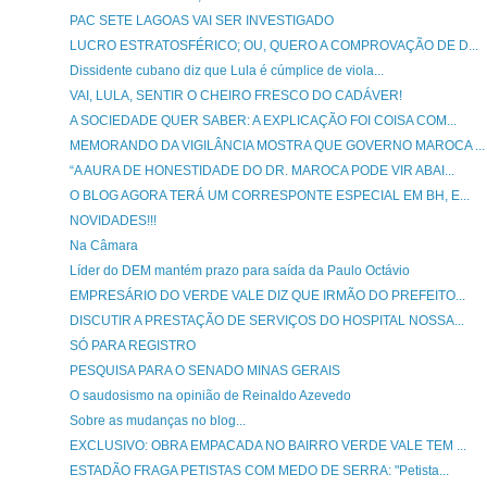
PAC SETE LAGOAS VAI SER INVESTIGADO
LUCRO ESTRATOSFÉRICO; OU, QUERO A COMPROVAÇÃO DE D...
Dissidente cubano diz que Lula é cúmplice de viola...
VAI, LULA, SENTIR O CHEIRO FRESCO DO CADÁVER!
A SOCIEDADE QUER SABER: A EXPLICAÇÃO FOI COISA COM...
MEMORANDO DA VIGILÂNCIA MOSTRA QUE GOVERNO MAROCA ...
“A AURA DE HONESTIDADE DO DR. MAROCA PODE VIR ABAI...
O BLOG AGORA TERÁ UM CORRESPONTE ESPECIAL EM BH, E...
NOVIDADES!!!
Na Câmara
Líder do DEM mantém prazo para saída da Paulo Octávio
EMPRESÁRIO DO VERDE VALE DIZ QUE IRMÃO DO PREFEITO...
DISCUTIR A PRESTAÇÃO DE SERVIÇOS DO HOSPITAL NOSSA...
SÓ PARA REGISTRO
PESQUISA PARA O SENADO MINAS GERAIS
O saudosismo na opinião de Reinaldo Azevedo
Sobre as mudanças no blog...
EXCLUSIVO: OBRA EMPACADA NO BAIRRO VERDE VALE TEM ...
ESTADÃO FRAGA PETISTAS COM MEDO DE SERRA: "Petista...