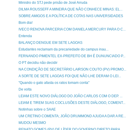
Ministro do STJ pede prisão de José Arruda
DILMA ROUSSEFF A MINEIRA QUE NÃO CONHECE MINAS: EL...
SOBRE AMIGOS E A POLÍTICA DE COTAS NAS UNIVERSIDADES
Bom dia!
IVECO RENOVA PARCERIA COM DANIELA MERCURY PARA O C...
Entenda
BALANÇO DENGUE EM SETE LAGOAS
Estudantes reclamam da precariedade do campus inau...
FERNANDO PIMENTEL EX-PREFEITO DE BH É DUNUNCIADO P...
O PT decidiu não decidir
NA CONDIÇÃO DE SECRETÁRIO LAIRSON COUTO (PV) PROMO...
A SORTE DE SETE LAGOAS FOI QUE NÃO LHE DERAM O LEI...
"Quando o gato afasta os ratos tomam conta"
De volta
LEIAM ESTE NOVO DIÁLOGO DO JOÃO CARLOS COM O DEP. ...
LEIAM E TIREM SUAS COCLUSÕES DESTE DIÁLOGO, COMENT...
Notinhas sobre o SAAE
UM CRETINO COMENTA; JOÃO DRUMMOND AJUDA A DAR A RE...
MUDOU MESMO
RENATO GOMES (PV) DE LÍDER DO GOVERNO DIRETO PARA ...