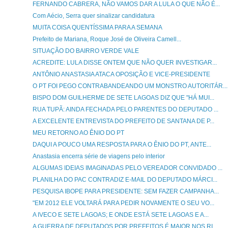
FERNANDO CABRERA, NÃO VAMOS DAR A LULA O QUE NÃO É...
Com Aécio, Serra quer sinalizar candidatura
MUITA COISA QUENTÍSSIMA PARA A SEMANA
Prefeito de Mariana, Roque José de Oliveira Camell...
SITUAÇÃO DO BAIRRO VERDE VALE
ACREDITE: LULA DISSE ONTEM QUE NÃO QUER INVESTIGAR...
ANTÔNIO ANASTASIA ATACA OPOSIÇÃO E VICE-PRESIDENTE
O PT FOI PEGO CONTRABANDEANDO UM MONSTRO AUTORITÁR...
BISPO DOM GUILHERME DE SETE LAGOAS DIZ QUE "HÁ MUI...
RUA TUPÃ: AINDA FECHADA PELO PARENTES DO DEPUTADO ...
A EXCELENTE ENTREVISTA DO PREFEITO DE SANTANA DE P...
MEU RETORNO AO ÊNIO DO PT
DAQUI A POUCO UMA RESPOSTA PARA O ÊNIO DO PT, ANTE...
Anastasia encerra série de viagens pelo interior
ALGUMAS IDEIAS IMAGINADAS PELO VEREADOR CONVIDADO ...
PLANILHA DO PAC CONTRADIZ E-MAIL DO DEPUTADO MÁRCI...
PESQUISA IBOPE PARA PRESIDENTE: SEM FAZER CAMPANHA...
"EM 2012 ELE VOLTARÁ PARA PEDIR NOVAMENTE O SEU VO...
A IVECO E SETE LAGOAS; E ONDE ESTÁ SETE LAGOAS E A...
A GUERRA DE DEPUTADOS POR PREFEITOS É MAIOR NOS RI...