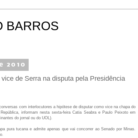
O BARROS
de 2010
 vice de Serra na disputa pela Presidência
onversas com interlocutores a hipótese de disputar como vice na chapa do
República, informam nesta sexta-feira Catia Seabra e Paulo Peixoto em
inantes do jornal ou do UOL).
apa pura tucana e admite apenas que vai concorrer ao Senado por Minas.
o.