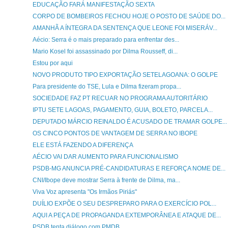
EDUCAÇÃO FARÁ MANIFESTAÇÃO SEXTA
CORPO DE BOMBEIROS FECHOU HOJE O POSTO DE SAÚDE DO...
AMANHÃ A ÍNTEGRA DA SENTENÇA QUE LEONE FOI MISERÁV...
Aécio: Serra é o mais preparado para enfrentar des...
Mario Kosel foi assassinado por Dilma Rousseff, di...
Estou por aqui
NOVO PRODUTO TIPO EXPORTAÇÃO SETELAGOANA: O GOLPE
Para presidente do TSE, Lula e Dilma fizeram propa...
SOCIEDADE FAZ PT RECUAR NO PROGRAMA AUTORITÁRIO
IPTU SETE LAGOAS, PAGAMENTO, GUIA, BOLETO, PARCELA...
DEPUTADO MÁRCIO REINALDO É ACUSADO DE TRAMAR GOLPE...
OS CINCO PONTOS DE VANTAGEM DE SERRA NO IBOPE
ELE ESTÁ FAZENDO A DIFERENÇA
AÉCIO VAI DAR AUMENTO PARA FUNCIONALISMO
PSDB-MG ANUNCIA PRÉ-CANDIDATURAS E REFORÇA NOME DE...
CNI/Ibope deve mostrar Serra à frente de Dilma, ma...
Viva Voz apresenta "Os Irmãos Piriás"
DUÍLIO EXPÕE O SEU DESPREPARO PARA O EXERCÍCIO POL...
AQUI A PEÇA DE PROPAGANDA EXTEMPORÂNEA E ATAQUE DE...
PSDB tenta diálogo com PMDB