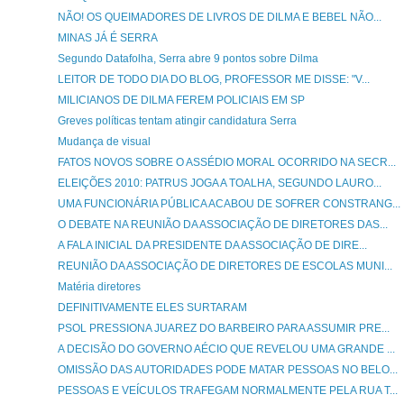
NÃO! OS QUEIMADORES DE LIVROS DE DILMA E BEBEL NÃO...
MINAS JÁ É SERRA
Segundo Datafolha, Serra abre 9 pontos sobre Dilma
LEITOR DE TODO DIA DO BLOG, PROFESSOR ME DISSE: "V...
MILICIANOS DE DILMA FEREM POLICIAIS EM SP
Greves políticas tentam atingir candidatura Serra
Mudança de visual
FATOS NOVOS SOBRE O ASSÉDIO MORAL OCORRIDO NA SECR...
ELEIÇÕES 2010: PATRUS JOGA A TOALHA, SEGUNDO LAURO...
UMA FUNCIONÁRIA PÚBLICA ACABOU DE SOFRER CONSTRANG...
O DEBATE NA REUNIÃO DA ASSOCIAÇÃO DE DIRETORES DAS...
A FALA INICIAL DA PRESIDENTE DA ASSOCIAÇÃO DE DIRE...
REUNIÃO DA ASSOCIAÇÃO DE DIRETORES DE ESCOLAS MUNI...
Matéria diretores
DEFINITIVAMENTE ELES SURTARAM
PSOL PRESSIONA JUAREZ DO BARBEIRO PARA ASSUMIR PRE...
A DECISÃO DO GOVERNO AÉCIO QUE REVELOU UMA GRANDE ...
OMISSÃO DAS AUTORIDADES PODE MATAR PESSOAS NO BELO...
PESSOAS E VEÍCULOS TRAFEGAM NORMALMENTE PELA RUA T...