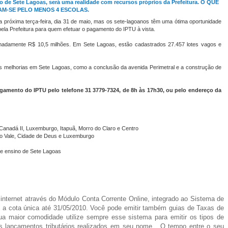
no de Sete Lagoas, será uma realidade com recursos próprios da Prefeitura. O QUE
M-SE PELO MENOS 4 ESCOLAS.
na próxima terça-feira, dia 31 de maio, mas os sete-lagoanos têm uma ótima oportunidade
ela Prefeitura para quem efetuar o pagamento do IPTU à vista.
ximadamente R$ 10,5 milhões. Em Sete Lagoas, estão cadastrados 27.457 lotes vagos e
as melhorias em Sete Lagoas, como a conclusão da avenida Perimetral e a construção de
mento do IPTU pelo telefone 31 3779-7324, de 8h às 17h30, ou pelo endereço da
 Canadá II, Luxemburgo, Itapuã, Morro do Claro e Centro
lo Vale, Cidade de Deus e Luxemburgo
de ensino de Sete Lagoas
 internet através do Módulo Conta Corrente Online, integrado ao Sistema de
a cota única até 31/05/2010. Você pode emitir também guias de Taxas de
a maior comodidade utilize sempre esse sistema para emitir os tipos de
, os lançamentos tributários realizados em seu nome . O tempo entre o seu