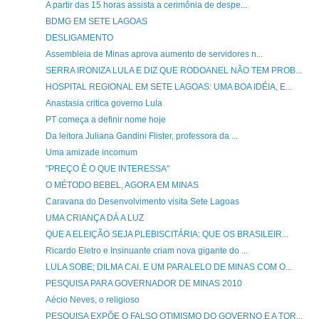
A partir das 15 horas assista a cerimônia de despe...
BDMG EM SETE LAGOAS
DESLIGAMENTO
Assembleia de Minas aprova aumento de servidores n...
SERRA IRONIZA LULA E DIZ QUE RODOANEL NÃO TEM PROB...
HOSPITAL REGIONAL EM SETE LAGOAS: UMA BOA IDÉIA, E...
Anastasia critica governo Lula
PT começa a definir nome hoje
Da leitora Juliana Gandini Flister, professora da ...
Uma amizade incomum
"PREÇO É O QUE INTERESSA"
O MÉTODO BEBEL, AGORA EM MINAS
Caravana do Desenvolvimento visita Sete Lagoas
UMA CRIANÇA DÁ A LUZ
QUE A ELEIÇÃO SEJA PLEBISCITÁRIA: QUE OS BRASILEIR...
Ricardo Eletro e Insinuante criam nova gigante do ...
LULA SOBE; DILMA CAI. E UM PARALELO DE MINAS COM O...
PESQUISA PARA GOVERNADOR DE MINAS 2010
Aécio Neves, o religioso
PESQUISA EXPÕE O FALSO OTIMISMO DO GOVERNO E A TOR...