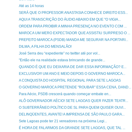
Até as 14 horas
SERÁ QUE O PROFESSOR ANASTASIA CONHECE DIREITO ESS...
AQUI A TRANSCRIÇÃO DO ÁUDIO ABAIXO EM QUE "O VIGIA...
ORDEM PARA PROIBIR A MINHA PRESENÇA NO EVENTO COM ...
MAROCA UM MERO EXPECTADOR QUE ASSISTIU SURPRESO O ...
PREFEITO MAROCA (PSDB) MANDA ME SEGURAR NA PORTARI...
DILMA, A FILHA DO MENSALÃO!
José Serra deu “expediente” no twitter até por vol...
"Então ele na realidade estava brincando de grande...
QUANDO É QUE EU DEIXARIA DE DAR ESSA INFORMAÇÃO? E...
EXCLUSIVO!!! UM ANO E MEIO DEPOIS O GOVERNO MAROCA...
A CONQUISTA DO HOSPITAL REGIONAL PARA SETE LAGOAS
O GOVERNO MAROCA PRETENDE "ROUBAR" ESSA CENA, DAND...
Para Aécio, PSDB crescerá quando começar embate en...
ALÔ GOVERNADOR AÉCIO! SETE LAGOAS QUER FAZER TEATR...
O SUBTERRÂNEO POLÍTICO DE SL PARA QUEM QUISER OUVI...
DELINQÜENTES, AVANTE! A IMPRENSA DE SÃO PAULO GARA...
Sete Lagoas pode ter 21 vereadores na próxima Legi...
É HORA DE FALARMOS DA GRANDE SETE LAGOAS, QUE TAL ...