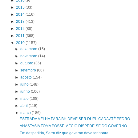
►
2016
(9)
►
2015
(33)
►
2014
(116)
►
2013
(413)
►
2012
(88)
►
2011
(368)
▼
2010
(1157)
►
dezembro
(15)
►
novembro
(14)
►
outubro
(36)
►
setembro
(66)
►
agosto
(154)
►
julho
(148)
►
junho
(106)
►
maio
(108)
►
abril
(119)
▼
março
(186)
ESTRADA VELHA PARA BH DEVE SER DUPLICADA ATÉ PEDRO...
ANASTASIA TOMA POSSE; AÉCIO DISPEDE-SE DO GOVERNO ...
Em despedida, Serra diz que governo deve ter honra...