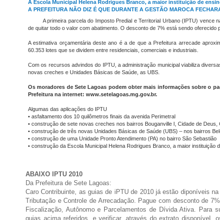
A Escola Municipal Helena Rodrigues Branco, a maior instituição de ensi
A PREFEITURA NÃO DIZ É QUE DURANTE A GESTÃO MAROCA FECHARA
A primeira parcela do Imposto Predial e Territorial Urbano (IPTU) vence 
de quitar todo o valor com abatimento. O desconto de 7% está sendo oferecido p
A estimativa orçamentária deste ano é a de que a Prefeitura arrecade apro
60.353 lotes que se dividem entre residenciais, comerciais e industriais.
Com os recursos advindos do IPTU, a administração municipal viabiliza divers
novas creches e Unidades Básicas de Saúde, as UBS.
Os moradores de Sete Lagoas podem obter mais informações sobre o paga
Prefeitura na internet: www.setelagoas.mg.gov.br.
Algumas das aplicações do IPTU
• asfaltamento dos 10 quilômetros finais da avenida Perimetral
• construção de sete novas creches nos bairros Bouganville I, Cidade de Deus,
• construção de três novas Unidades Básicas de Saúde (UBS) – nos bairros Be
• construção de uma Unidade Pronto Atendimento (PA) no bairro São Sebastião
• construção da Escola Municipal Helena Rodrigues Branco, a maior instituição 
ABAIXO IPTU 2010
Da Prefeitura de Sete Lagoas:
Caro Contribuinte, as guias de iPTU de 2010 já estão diponíveis na
Tributação e Controle de Arrecadação. Pague com desconto de 7% 
Fiscalização, Autônomo e Parcelamentos de Dívida Ativa. Para su
guias acima referidos, e verificar, através do extrato disponível