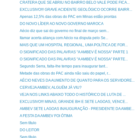
CRATERA QUE SE ABRIU NO BAIRRO BELO VALE PODE FICA...
EXCLUSIVO!!! GRAVE ACIDENTE GEOLÓGICO OCORRE BAIRR...
Apenas 12,5% das obras do PAC em Minas estão prontas
DO NOVO LÍDER AO NOVO GOVERNO MAROCA
Aécio diz que sai do governo no final de março sem...
Itamar acerta aliança com Aécio na disputa pelo Se...
MAIS QUE UM HOSPITAL REGIONAL, UMA POLÍTICA DE FOR...
O SIGNIFICADO DAS PALAVRAS "A AMBEV É NOSSA" PARTE 1
O SIGNIFICADO DAS PALAVRAS "A AMBEV É NOSSA" PARTE...
Segundo Serra, falta-lhe tempo para inaugurar tant...
Metade das obras do PAC ainda não saiu do papel, r...
AÉCIO NEVES DA AUMENTO DE QUANTO PARA OS SERVIDORE...
CERVEJA AMBEV, ALGUÉM JÁ VIU?
VEJA NOS LINKS ABAIXO TODO O HISTÓRICO DE LUTA DE ...
EXCLUSIVO!!! MINAS, GRANDE BH E SETE LAGOAS, VENCE...
AMBEV SETE LAGOAS INAUGURAÇÃO - PRESIDENTE DA AMBE...
A FESTA DA AMBEV FOI ÓTIMA
Sem título
DO LEITOR
Sem título