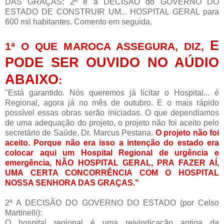
DAS GRAÇAS; 2ª é a DECISÃO do GOVERNO DO
ESTADO DE CONSTRUIR UM... HOSPITAL GERAL para
600 mil habitantes. Comento em seguida.
E
1ª O QUE MAROCA ASSEGURA, DIZ,
PODE SER OUVIDO NO AÚDIO
ABAIXO
:
"Está garantido. Nós queremos já licitar o Hospital... é
Regional, agora já no mês de outubro. E o mais rápido
possível essas obras serão iniciadas. O que dependiamos
de uma adequação do projeto, o projeto não foi aceito pelo
secretário de Saúde, Dr. Marcus Pestana.
O projeto não foi
aceito. Porque não era isso a intenção do estado era
colocar aqui um Hospital Regional de urgência e
emergência, NÃO HOSPITAL GERAL, PRA FAZER AÍ,
UMA CERTA CONCORRÊNCIA COM O HOSPITAL
NOSSA SENHORA DAS GRAÇAS."
2ª A DECISÃO DO GOVERNO DO ESTADO (por Celso
Martinelli):
O hospital regional é uma reivindicação antiga da