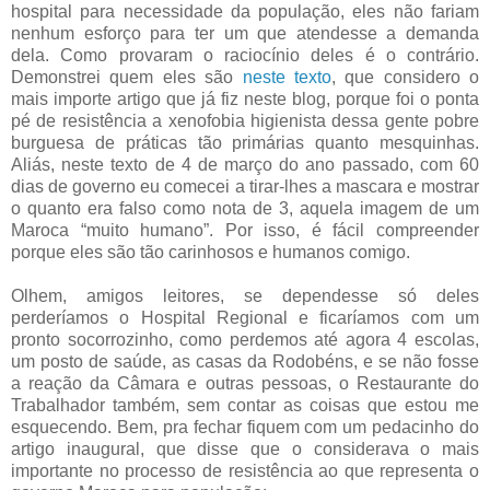
hospital para necessidade da população, eles não fariam
nenhum esforço para ter um que atendesse a demanda
dela. Como provaram o raciocínio deles é o contrário.
Demonstrei quem eles são
neste texto
, que considero o
mais importe artigo que já fiz neste blog, porque foi o ponta
pé de resistência a xenofobia higienista dessa gente pobre
burguesa de práticas tão primárias quanto mesquinhas.
Aliás, neste texto de 4 de março do ano passado, com 60
dias de governo eu comecei a tirar-lhes a mascara e mostrar
o quanto era falso como nota de 3, aquela imagem de um
Maroca “muito humano”. Por isso, é fácil compreender
porque eles são tão carinhosos e humanos comigo.
Olhem, amigos leitores, se dependesse só deles
perderíamos o Hospital Regional e ficaríamos com um
pronto socorrozinho, como perdemos até agora 4 escolas,
um posto de saúde, as casas da Rodobéns, e se não fosse
a reação da Câmara e outras pessoas, o Restaurante do
Trabalhador também, sem contar as coisas que estou me
esquecendo. Bem, pra fechar fiquem com um pedacinho do
artigo inaugural, que disse que o considerava o mais
importante no processo de resistência ao que representa o