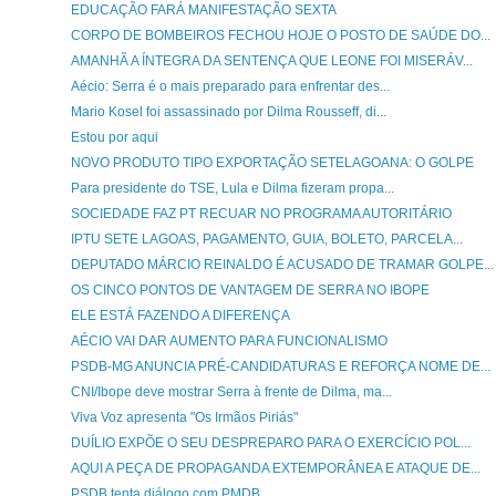
EDUCAÇÃO FARÁ MANIFESTAÇÃO SEXTA
CORPO DE BOMBEIROS FECHOU HOJE O POSTO DE SAÚDE DO...
AMANHÃ A ÍNTEGRA DA SENTENÇA QUE LEONE FOI MISERÁV...
Aécio: Serra é o mais preparado para enfrentar des...
Mario Kosel foi assassinado por Dilma Rousseff, di...
Estou por aqui
NOVO PRODUTO TIPO EXPORTAÇÃO SETELAGOANA: O GOLPE
Para presidente do TSE, Lula e Dilma fizeram propa...
SOCIEDADE FAZ PT RECUAR NO PROGRAMA AUTORITÁRIO
IPTU SETE LAGOAS, PAGAMENTO, GUIA, BOLETO, PARCELA...
DEPUTADO MÁRCIO REINALDO É ACUSADO DE TRAMAR GOLPE...
OS CINCO PONTOS DE VANTAGEM DE SERRA NO IBOPE
ELE ESTÁ FAZENDO A DIFERENÇA
AÉCIO VAI DAR AUMENTO PARA FUNCIONALISMO
PSDB-MG ANUNCIA PRÉ-CANDIDATURAS E REFORÇA NOME DE...
CNI/Ibope deve mostrar Serra à frente de Dilma, ma...
Viva Voz apresenta "Os Irmãos Piriás"
DUÍLIO EXPÕE O SEU DESPREPARO PARA O EXERCÍCIO POL...
AQUI A PEÇA DE PROPAGANDA EXTEMPORÂNEA E ATAQUE DE...
PSDB tenta diálogo com PMDB