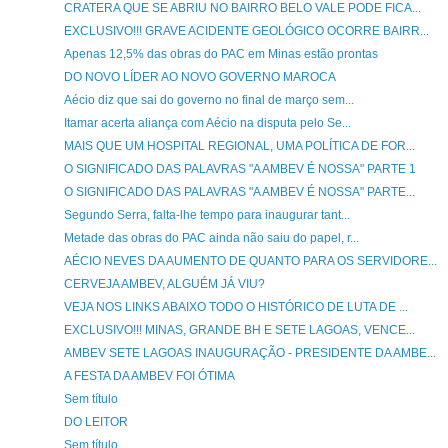
CRATERA QUE SE ABRIU NO BAIRRO BELO VALE PODE FICA...
EXCLUSIVO!!! GRAVE ACIDENTE GEOLÓGICO OCORRE BAIRR...
Apenas 12,5% das obras do PAC em Minas estão prontas
DO NOVO LÍDER AO NOVO GOVERNO MAROCA
Aécio diz que sai do governo no final de março sem...
Itamar acerta aliança com Aécio na disputa pelo Se...
MAIS QUE UM HOSPITAL REGIONAL, UMA POLÍTICA DE FOR...
O SIGNIFICADO DAS PALAVRAS "A AMBEV É NOSSA" PARTE 1
O SIGNIFICADO DAS PALAVRAS "A AMBEV É NOSSA" PARTE...
Segundo Serra, falta-lhe tempo para inaugurar tant...
Metade das obras do PAC ainda não saiu do papel, r...
AÉCIO NEVES DA AUMENTO DE QUANTO PARA OS SERVIDORE...
CERVEJA AMBEV, ALGUÉM JÁ VIU?
VEJA NOS LINKS ABAIXO TODO O HISTÓRICO DE LUTA DE ...
EXCLUSIVO!!! MINAS, GRANDE BH E SETE LAGOAS, VENCE...
AMBEV SETE LAGOAS INAUGURAÇÃO - PRESIDENTE DA AMBE...
A FESTA DA AMBEV FOI ÓTIMA
Sem título
DO LEITOR
Sem título