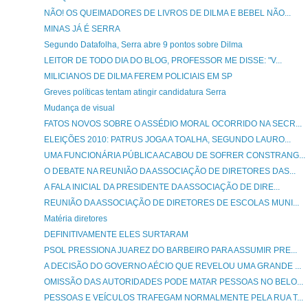
NÃO! OS QUEIMADORES DE LIVROS DE DILMA E BEBEL NÃO...
MINAS JÁ É SERRA
Segundo Datafolha, Serra abre 9 pontos sobre Dilma
LEITOR DE TODO DIA DO BLOG, PROFESSOR ME DISSE: "V...
MILICIANOS DE DILMA FEREM POLICIAIS EM SP
Greves políticas tentam atingir candidatura Serra
Mudança de visual
FATOS NOVOS SOBRE O ASSÉDIO MORAL OCORRIDO NA SECR...
ELEIÇÕES 2010: PATRUS JOGA A TOALHA, SEGUNDO LAURO...
UMA FUNCIONÁRIA PÚBLICA ACABOU DE SOFRER CONSTRANG...
O DEBATE NA REUNIÃO DA ASSOCIAÇÃO DE DIRETORES DAS...
A FALA INICIAL DA PRESIDENTE DA ASSOCIAÇÃO DE DIRE...
REUNIÃO DA ASSOCIAÇÃO DE DIRETORES DE ESCOLAS MUNI...
Matéria diretores
DEFINITIVAMENTE ELES SURTARAM
PSOL PRESSIONA JUAREZ DO BARBEIRO PARA ASSUMIR PRE...
A DECISÃO DO GOVERNO AÉCIO QUE REVELOU UMA GRANDE ...
OMISSÃO DAS AUTORIDADES PODE MATAR PESSOAS NO BELO...
PESSOAS E VEÍCULOS TRAFEGAM NORMALMENTE PELA RUA T...