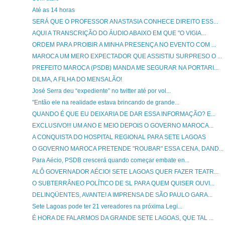
Até as 14 horas
SERÁ QUE O PROFESSOR ANASTASIA CONHECE DIREITO ESS...
AQUI A TRANSCRIÇÃO DO ÁUDIO ABAIXO EM QUE "O VIGIA...
ORDEM PARA PROIBIR A MINHA PRESENÇA NO EVENTO COM ...
MAROCA UM MERO EXPECTADOR QUE ASSISTIU SURPRESO O ...
PREFEITO MAROCA (PSDB) MANDA ME SEGURAR NA PORTARI...
DILMA, A FILHA DO MENSALÃO!
José Serra deu “expediente” no twitter até por vol...
"Então ele na realidade estava brincando de grande...
QUANDO É QUE EU DEIXARIA DE DAR ESSA INFORMAÇÃO? E...
EXCLUSIVO!!! UM ANO E MEIO DEPOIS O GOVERNO MAROCA...
A CONQUISTA DO HOSPITAL REGIONAL PARA SETE LAGOAS
O GOVERNO MAROCA PRETENDE "ROUBAR" ESSA CENA, DAND...
Para Aécio, PSDB crescerá quando começar embate en...
ALÔ GOVERNADOR AÉCIO! SETE LAGOAS QUER FAZER TEATR...
O SUBTERRÂNEO POLÍTICO DE SL PARA QUEM QUISER OUVI...
DELINQÜENTES, AVANTE! A IMPRENSA DE SÃO PAULO GARA...
Sete Lagoas pode ter 21 vereadores na próxima Legi...
É HORA DE FALARMOS DA GRANDE SETE LAGOAS, QUE TAL ...