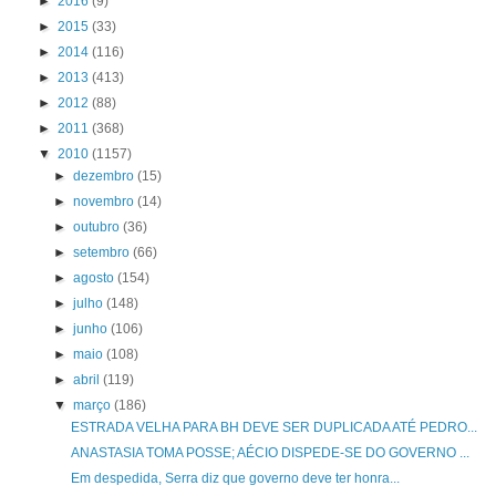
►
2016
(9)
►
2015
(33)
►
2014
(116)
►
2013
(413)
►
2012
(88)
►
2011
(368)
▼
2010
(1157)
►
dezembro
(15)
►
novembro
(14)
►
outubro
(36)
►
setembro
(66)
►
agosto
(154)
►
julho
(148)
►
junho
(106)
►
maio
(108)
►
abril
(119)
▼
março
(186)
ESTRADA VELHA PARA BH DEVE SER DUPLICADA ATÉ PEDRO...
ANASTASIA TOMA POSSE; AÉCIO DISPEDE-SE DO GOVERNO ...
Em despedida, Serra diz que governo deve ter honra...