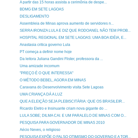
A partir das 15 horas assista a cerimônia de despe...
BDMG EM SETE LAGOAS
DESLIGAMENTO
Assembleia de Minas aprova aumento de servidores n...
SERRA IRONIZA LULA E DIZ QUE RODOANEL NÃO TEM PROB...
HOSPITAL REGIONAL EM SETE LAGOAS: UMA BOA IDÉIA, E...
Anastasia critica governo Lula
PT começa a definir nome hoje
Da leitora Juliana Gandini Flister, professora da ...
Uma amizade incomum
"PREÇO É O QUE INTERESSA"
O MÉTODO BEBEL, AGORA EM MINAS
Caravana do Desenvolvimento visita Sete Lagoas
UMA CRIANÇA DÁ A LUZ
QUE A ELEIÇÃO SEJA PLEBISCITÁRIA: QUE OS BRASILEIR...
Ricardo Eletro e Insinuante criam nova gigante do ...
LULA SOBE; DILMA CAI. E UM PARALELO DE MINAS COM O...
PESQUISA PARA GOVERNADOR DE MINAS 2010
Aécio Neves, o religioso
PESQUISA EXPÕE O FALSO OTIMISMO DO GOVERNO E A TOR...