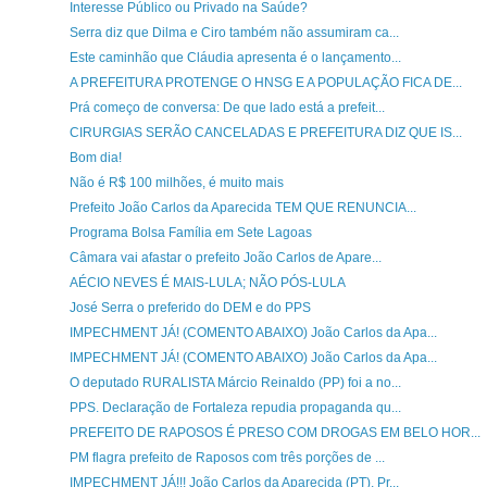
Interesse Público ou Privado na Saúde?
Serra diz que Dilma e Ciro também não assumiram ca...
Este caminhão que Cláudia apresenta é o lançamento...
A PREFEITURA PROTENGE O HNSG E A POPULAÇÃO FICA DE...
Prá começo de conversa: De que lado está a prefeit...
CIRURGIAS SERÃO CANCELADAS E PREFEITURA DIZ QUE IS...
Bom dia!
Não é R$ 100 milhões, é muito mais
Prefeito João Carlos da Aparecida TEM QUE RENUNCIA...
Programa Bolsa Família em Sete Lagoas
Câmara vai afastar o prefeito João Carlos de Apare...
AÉCIO NEVES É MAIS-LULA; NÃO PÓS-LULA
José Serra o preferido do DEM e do PPS
IMPECHMENT JÁ! (COMENTO ABAIXO) João Carlos da Apa...
IMPECHMENT JÁ! (COMENTO ABAIXO) João Carlos da Apa...
O deputado RURALISTA Márcio Reinaldo (PP) foi a no...
PPS. Declaração de Fortaleza repudia propaganda qu...
PREFEITO DE RAPOSOS É PRESO COM DROGAS EM BELO HOR...
PM flagra prefeito de Raposos com três porções de ...
IMPECHMENT JÁ!!! João Carlos da Aparecida (PT), Pr...