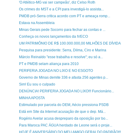
'O Atlético-MG vai ser campeão', diz Celso Roth
Os crimes do MST e a CPI para investigá-lo assista...
PMDB pró-Serra critica acordo com PT e ameaça romp...
Estava na Assembleia
Minas Gerais pede Socorro para fechar as contas e ...
Conheça os novos lançamentos da IVECO
UM PATRIMÔNIO DE R$ 100.000.000,00 MILHÕES DE DÍVIDA
Pesquisa para presidente: Serra, Dilma, Ciro e Marina
Márcio Reinaldo "esse trabalha e resolve"; eu só a...
PT e PMDB selam aliança para 2010
PERIFERIA JOGADA NO LIXO E NO ESGOTO
Governo de Minas demite 336 e afasta 256 agentes p...
Sim! Eu sou o culpado
DENÚNCIA! PERIFERIA JOGADA NO LIXO!!! Funcionário...
MINHA APOSTA
Estimulado por parcela do DEM, Aécio pressiona PSDB
Está em Site da Internet acusação de que o dep. Má...
Rogério Avelar acusa despreparo da oposição por bo...
Para Maroca PAC ÁGUA herdado de Leone será o proje...
HOJE É ANIVERSÁRIO DO MEU AMIGO GERALDO PADRÃO!!!