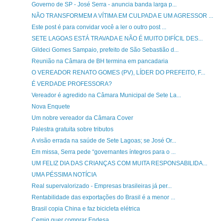
Governo de SP - José Serra - anuncia banda larga p...
NÃO TRANSFORMEM A VÍTIMA EM CULPADA E UM AGRESSOR ...
Este post é para convidar você a ler o outro post ...
SETE LAGOAS ESTÁ TRAVADA E NÃO É MUITO DIFÍCIL DES...
Gildeci Gomes Sampaio, prefeito de São Sebastião d...
Reunião na Câmara de BH termina em pancadaria
O VEREADOR RENATO GOMES (PV), LÍDER DO PREFEITO, F...
É VERDADE PROFESSORA?
Vereador é agredido na Câmara Municipal de Sete La...
Nova Enquete
Um nobre vereador da Câmara Cover
Palestra gratuita sobre tributos
A visão errada na saúde de Sete Lagoas; se José Or...
Em missa, Serra pede “governantes íntegros para o ...
UM FELIZ DIA DAS CRIANÇAS COM MUITA RESPONSABILIDA...
UMA PÉSSIMA NOTÍCIA
Real supervalorizado - Empresas brasileiras já per...
Rentabilidade das exportações do Brasil é a menor ...
Brasil copia China e faz bicicleta elétrica
Cemig quer comprar Endesa