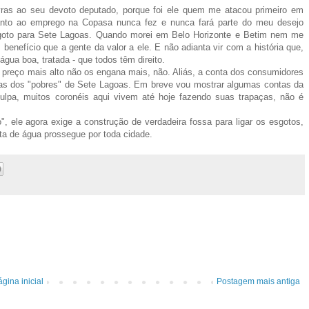
lavras ao seu devoto deputado, porque foi ele quem me atacou primeiro em
uanto ao emprego na Copasa nunca fez e nunca fará parte do meu desejo
sgoto para Sete Lagoas. Quando morei em Belo Horizonte e Betim nem me
enefício que a gente da valor a ele. E não adianta vir com a história que,
 água boa, tratada - que todos têm direito.
e preço mais alto não os engana mais, não. Aliás, a conta dos consumidores
as dos "pobres" de Sete Lagoas. Em breve vou mostrar algumas contas da
pa, muitos coronéis aqui vivem até hoje fazendo suas trapaças, não é
, ele agora exige a construção de verdadeira fossa para ligar os esgotos,
ta de água prossegue por toda cidade.
gina inicial
Postagem mais antiga