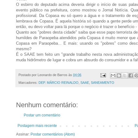
O esbirro do deputado acima deveria dirigir o início de suas pa
evento público na prefeitura, como mostrou o Jornal Notícia. Q
profissional. Da Copasa eu só quero a água e o tratamento de e
lembrava de Copasa. É aquela história só quando a gente perde um b
então, eu devo voltar para lá porque o negócio é trazer o benefício -
Quanto aos "pobres desta cidade" saiba que esse papo terrorista d
humildes de Paraopeba atendidos pela Copasa é muito menor que 
Copasa em Paraopeba... E mais: usando os "pobres" como descul
mesmo?
É o SAAE tem feito um "grande trabalho nesta nova administração"
muda hidrômetro de lugar e cobra um absurdo do consumidor e a fal
Postado por
Leonardo de Barros
às
04:06
Marcadores:
DEP. MÁRCIO REINALDO
,
SAAE
,
SANEAMENTO
Nenhum comentário:
Postar um comentário
Postagem mais recente
Pá
Assinar:
Postar comentários (Atom)