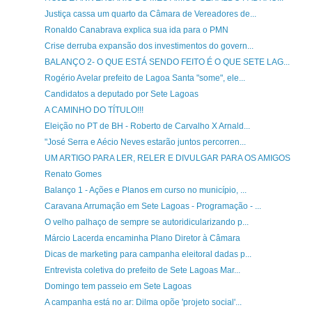
Justiça cassa um quarto da Câmara de Vereadores de...
Ronaldo Canabrava explica sua ida para o PMN
Crise derruba expansão dos investimentos do govern...
BALANÇO 2- O QUE ESTÁ SENDO FEITO É O QUE SETE LAG...
Rogério Avelar prefeito de Lagoa Santa "some", ele...
Candidatos a deputado por Sete Lagoas
A CAMINHO DO TÍTULO!!!
Eleição no PT de BH - Roberto de Carvalho X Arnald...
"José Serra e Aécio Neves estarão juntos percorren...
UM ARTIGO PARA LER, RELER E DIVULGAR PARA OS AMIGOS
Renato Gomes
Balanço 1 - Ações e Planos em curso no município, ...
Caravana Arrumação em Sete Lagoas - Programação - ...
O velho palhaço de sempre se autoridicularizando p...
Márcio Lacerda encaminha Plano Diretor à Câmara
Dicas de marketing para campanha eleitoral dadas p...
Entrevista coletiva do prefeito de Sete Lagoas Mar...
Domingo tem passeio em Sete Lagoas
A campanha está no ar: Dilma opõe 'projeto social'...