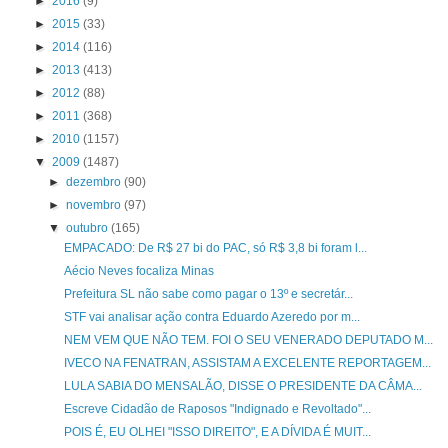
►
2016
(9)
►
2015
(33)
►
2014
(116)
►
2013
(413)
►
2012
(88)
►
2011
(368)
►
2010
(1157)
▼
2009
(1487)
►
dezembro
(90)
►
novembro
(97)
▼
outubro
(165)
EMPACADO: De R$ 27 bi do PAC, só R$ 3,8 bi foram l...
Aécio Neves focaliza Minas
Prefeitura SL não sabe como pagar o 13º e secretár...
STF vai analisar ação contra Eduardo Azeredo por m...
NEM VEM QUE NÃO TEM. FOI O SEU VENERADO DEPUTADO M...
IVECO NA FENATRAN, ASSISTAM A EXCELENTE REPORTAGEM...
LULA SABIA DO MENSALÃO, DISSE O PRESIDENTE DA CÂMA...
Escreve Cidadão de Raposos "Indignado e Revoltado"...
POIS É, EU OLHEI "ISSO DIREITO", E A DÍVIDA É MUIT...