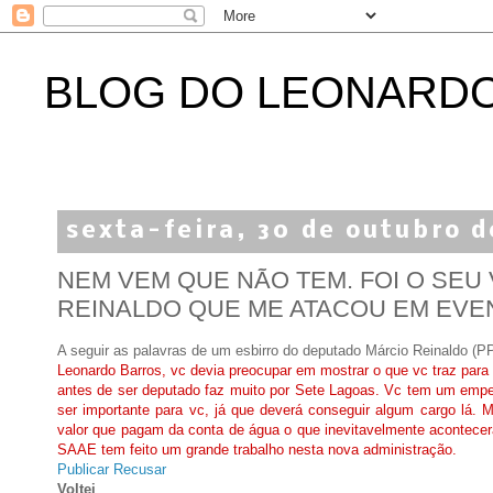
BLOG DO LEONARD
sexta-feira, 30 de outubro 
NEM VEM QUE NÃO TEM. FOI O SE
REINALDO QUE ME ATACOU EM EVEN
A seguir as palavras de um esbirro do deputado Márcio Reinaldo (PP
Leonardo Barros, vc devia preocupar em mostrar o que vc traz par
antes de ser deputado faz muito por Sete Lagoas. Vc tem um empe
ser importante para vc, já que deverá conseguir algum cargo lá.
valor que pagam da conta de água o que inevitavelmente acontece
SAAE tem feito um grande trabalho nesta nova administração.
Publicar
Recusar
Voltei