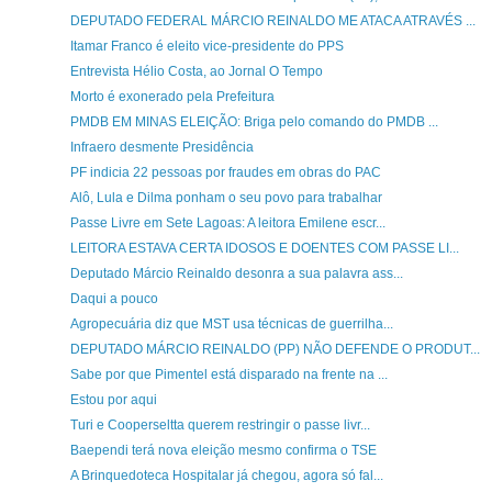
DEPUTADO FEDERAL MÁRCIO REINALDO ME ATACA ATRAVÉS ...
Itamar Franco é eleito vice-presidente do PPS
Entrevista Hélio Costa, ao Jornal O Tempo
Morto é exonerado pela Prefeitura
PMDB EM MINAS ELEIÇÃO: Briga pelo comando do PMDB ...
Infraero desmente Presidência
PF indicia 22 pessoas por fraudes em obras do PAC
Alô, Lula e Dilma ponham o seu povo para trabalhar
Passe Livre em Sete Lagoas: A leitora Emilene escr...
LEITORA ESTAVA CERTA IDOSOS E DOENTES COM PASSE LI...
Deputado Márcio Reinaldo desonra a sua palavra ass...
Daqui a pouco
Agropecuária diz que MST usa técnicas de guerrilha...
DEPUTADO MÁRCIO REINALDO (PP) NÃO DEFENDE O PRODUT...
Sabe por que Pimentel está disparado na frente na ...
Estou por aqui
Turi e Cooperseltta querem restringir o passe livr...
Baependi terá nova eleição mesmo confirma o TSE
A Brinquedoteca Hospitalar já chegou, agora só fal...