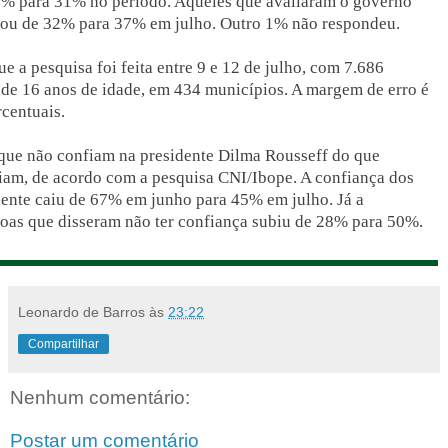
5% para 31% no período. Aqueles que avaliaram o governo
sou de 32% para 37% em julho. Outro 1% não respondeu.
 a pesquisa foi feita entre 9 e 12 de julho, com 7.686
de 16 anos de idade, em 434 municípios. A margem de erro é
rcentuais.
 que não confiam na presidente Dilma Rousseff do que
fiam, de acordo com a pesquisa CNI/Ibope. A confiança dos
idente caiu de 67% em junho para 45% em julho. Já a
oas que disseram não ter confiança subiu de 28% para 50%.
Leonardo de Barros
às
23:22
Compartilhar
Nenhum comentário:
Postar um comentário