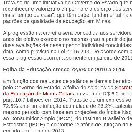
Trata-se de uma iniciativa do Governo do Estado que 
reconhecer e valorizar o empenho e o esforço dos ser
mais “tempo de casa”, que têm papel fundamental na 
padrões de qualidade da educação em Minas.
A progressão na carreira será concedida aos servidor
anos de efetivo exercício no mesmo grau a partir de ja
duas avaliações de desempenho individual concluídas
data, como previsto na Lei nº 15.293. De acordo com a
essa progressão ocorreria somente em janeiro de 201
Folha da Educação cresce 72,5% de 2010 a 2014
Em função dos reajustes de salários e demais benefíc
pelo Governo do Estado, a folha de salários da
Secret
da Educação de Minas Gerais
passará de R$ 6,2 bilh
para 10,7 bilhões em 2014. Trata-se de um expressivo
72,5% ante uma inflação acumulada de 26,2%, calcula
mesmo período com base em projeções do Índice Naci
ao Consumidor Amplo (IPCA), do Instituto Brasileiro d
Estatística (IBGE) e conforme relatório de inflação do
emitido em junho de 2013.