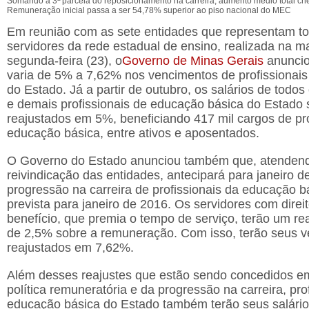
Somando a 3ª parcela do reposicionamento na carreira, aumento médio total ch
Remuneração inicial passa a ser 54,78% superior ao piso nacional do MEC
Em reunião com as sete entidades que representam t
servidores da rede estadual de ensino, realizada na 
segunda-feira (23), o
Governo de Minas Gerais
anuncio
varia de 5% a 7,62% nos vencimentos de profissionai
do Estado. Já a partir de outubro, os salários de todos
e demais profissionais de educação básica do Estado 
reajustados em 5%, beneficiando 417 mil cargos de pro
educação básica, entre ativos e aposentados.
O Governo do Estado anunciou também que, atenden
reivindicação das entidades, antecipará para janeiro d
progressão na carreira de profissionais da educação b
prevista para janeiro de 2016. Os servidores com direi
benefício, que premia o tempo de serviço, terão um rea
de 2,5% sobre a remuneração. Com isso, terão seus 
reajustados em 7,62%.
Além desses reajustes que estão sendo concedidos e
política remuneratória e da progressão na carreira, pro
educação básica do Estado também terão seus salári