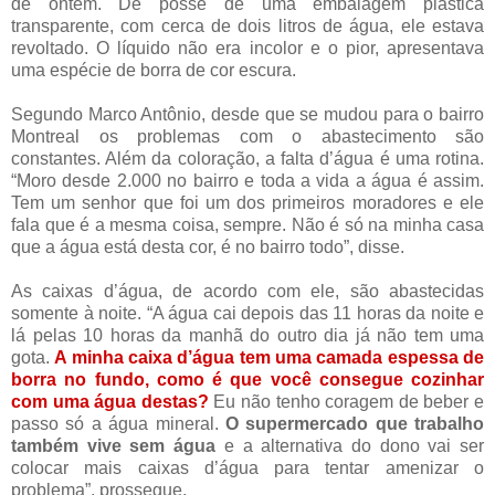
de ontem. De posse de uma embalagem plástica
transparente, com cerca de dois litros de água, ele estava
revoltado. O líquido não era incolor e o pior, apresentava
uma espécie de borra de cor escura.
Segundo Marco Antônio, desde que se mudou para o bairro
Montreal os problemas com o abastecimento são
constantes. Além da coloração, a falta d’água é uma rotina.
“Moro desde 2.000 no bairro e toda a vida a água é assim.
Tem um senhor que foi um dos primeiros moradores e ele
fala que é a mesma coisa, sempre. Não é só na minha casa
que a água está desta cor, é no bairro todo”, disse.
As caixas d’água, de acordo com ele, são abastecidas
somente à noite. “A água cai depois das 11 horas da noite e
lá pelas 10 horas da manhã do outro dia já não tem uma
gota.
A minha caixa d’água tem uma camada espessa de
borra no fundo, como é que você consegue cozinhar
com uma água destas?
Eu não tenho coragem de beber e
passo só a água mineral.
O supermercado que trabalho
também vive sem água
e a alternativa do dono vai ser
colocar mais caixas d’água para tentar amenizar o
problema”, prossegue.