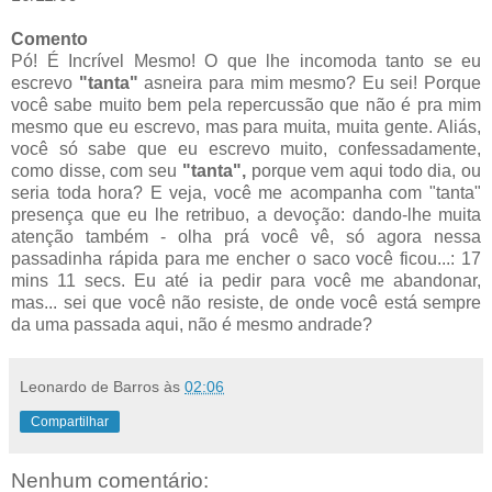
Comento
Pó! É Incrível Mesmo! O que lhe incomoda tanto se eu
escrevo
"tanta"
asneira para mim mesmo? Eu sei! Porque
você sabe muito bem pela repercussão que não é pra mim
mesmo que eu escrevo, mas para muita, muita gente. Aliás,
você só sabe que eu escrevo muito, confessadamente,
como disse, com seu
"tanta",
porque vem aqui todo dia, ou
seria toda hora? E veja, você me acompanha com "tanta"
presença que eu lhe retribuo, a devoção: dando-lhe muita
atenção também - olha prá você vê, só agora nessa
passadinha rápida para me encher o saco você ficou...: 17
mins 11 secs. Eu até ia pedir para você me abandonar,
mas... sei que você não resiste, de onde você está sempre
da uma passada aqui, não é mesmo andrade?
Leonardo de Barros
às
02:06
Compartilhar
Nenhum comentário: