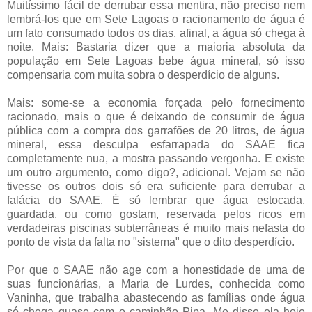
Muitíssimo fácil de derrubar essa mentira, não preciso nem
lembrá-los que em Sete Lagoas o racionamento de água é
um fato consumado todos os dias, afinal, a água só chega à
noite. Mais: Bastaria dizer que a maioria absoluta da
população em Sete Lagoas bebe água mineral, só isso
compensaria com muita sobra o desperdício de alguns.
Mais: some-se a economia forçada pelo fornecimento
racionado, mais o que é deixando de consumir de água
pública com a compra dos garrafões de 20 litros, de água
mineral, essa desculpa esfarrapada do SAAE fica
completamente nua, a mostra passando vergonha. E existe
um outro argumento, como digo?, adicional. Vejam se não
tivesse os outros dois só era suficiente para derrubar a
falácia do SAAE. É só lembrar que água estocada,
guardada, ou como gostam, reservada pelos ricos em
verdadeiras piscinas subterrâneas é muito mais nefasta do
ponto de vista da falta no "sistema" que o dito desperdício.
Por que o SAAE não age com a honestidade de uma de
suas funcionárias, a Maria de Lurdes, conhecida como
Vaninha, que trabalha abastecendo as famílias onde água
só chega quase com o caminhão Pipa. Me disse ela hoje