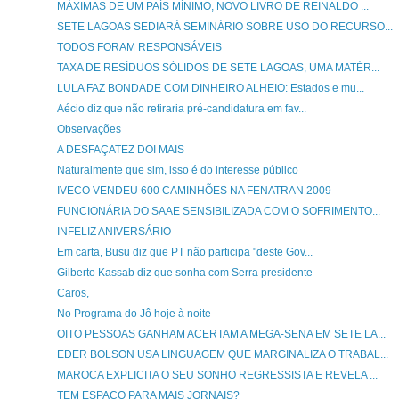
MÁXIMAS DE UM PAÍS MÍNIMO, NOVO LIVRO DE REINALDO ...
SETE LAGOAS SEDIARÁ SEMINÁRIO SOBRE USO DO RECURSO...
TODOS FORAM RESPONSÁVEIS
TAXA DE RESÍDUOS SÓLIDOS DE SETE LAGOAS, UMA MATÉR...
LULA FAZ BONDADE COM DINHEIRO ALHEIO: Estados e mu...
Aécio diz que não retiraria pré-candidatura em fav...
Observações
A DESFAÇATEZ DOI MAIS
Naturalmente que sim, isso é do interesse público
IVECO VENDEU 600 CAMINHÕES NA FENATRAN 2009
FUNCIONÁRIA DO SAAE SENSIBILIZADA COM O SOFRIMENTO...
INFELIZ ANIVERSÁRIO
Em carta, Busu diz que PT não participa "deste Gov...
Gilberto Kassab diz que sonha com Serra presidente
Caros,
No Programa do Jô hoje à noite
OITO PESSOAS GANHAM ACERTAM A MEGA-SENA EM SETE LA...
EDER BOLSON USA LINGUAGEM QUE MARGINALIZA O TRABAL...
MAROCA EXPLICITA O SEU SONHO REGRESSISTA E REVELA ...
TEM ESPAÇO PARA MAIS JORNAIS?