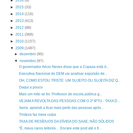
►
2016
(9)
►
2015
(33)
►
2014
(116)
►
2013
(413)
►
2012
(88)
►
2011
(368)
►
2010
(1157)
▼
2009
(1487)
►
dezembro
(90)
▼
novembro
(97)
O governador Aécio Neves disse que a Copasa está d...
Executiva Nacional do DEM vai analisar expulsão de...
OH, COMO ESTOU TRISTE: UM SUJEITO OU SUJEITA DIZ Q...
Daqui a pouco
Mais um mito se foi: Professor de escola pública g...
VEJAM A REVOLTA DAS PESSOAS COM O 2º IPTU - TAXA D...
Serra: aprendi a ficar mais perto das pessoas após...
Tristeza faz meia culpa
TAXA DE RESÍDUOS DA DÍVIDA DO SAAE; NÃO SÓLIDOS
"É, meus caros leitores… Encare este post até o fi...