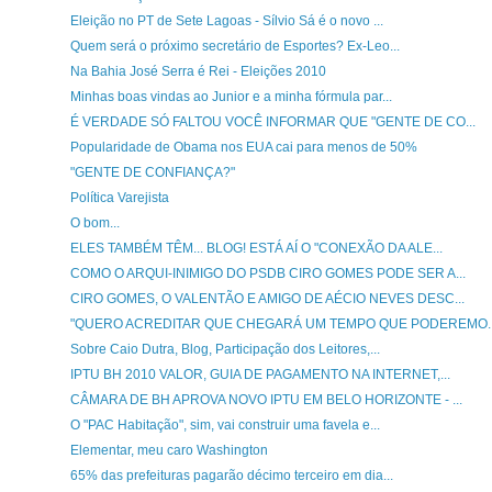
Eleição no PT de Sete Lagoas - Sílvio Sá é o novo ...
Quem será o próximo secretário de Esportes? Ex-Leo...
Na Bahia José Serra é Rei - Eleições 2010
Minhas boas vindas ao Junior e a minha fórmula par...
É VERDADE SÓ FALTOU VOCÊ INFORMAR QUE "GENTE DE CO...
Popularidade de Obama nos EUA cai para menos de 50%
"GENTE DE CONFIANÇA?"
Política Varejista
O bom...
ELES TAMBÉM TÊM... BLOG! ESTÁ AÍ O "CONEXÃO DA ALE...
COMO O ARQUI-INIMIGO DO PSDB CIRO GOMES PODE SER A...
CIRO GOMES, O VALENTÃO E AMIGO DE AÉCIO NEVES DESC...
"QUERO ACREDITAR QUE CHEGARÁ UM TEMPO QUE PODEREMO..
Sobre Caio Dutra, Blog, Participação dos Leitores,...
IPTU BH 2010 VALOR, GUIA DE PAGAMENTO NA INTERNET,...
CÂMARA DE BH APROVA NOVO IPTU EM BELO HORIZONTE - ...
O "PAC Habitação", sim, vai construir uma favela e...
Elementar, meu caro Washington
65% das prefeituras pagarão décimo terceiro em dia...