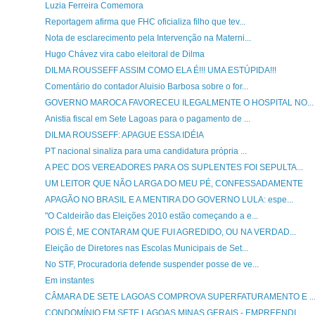
Luzia Ferreira Comemora
Reportagem afirma que FHC oficializa filho que tev...
Nota de esclarecimento pela Intervenção na Materni...
Hugo Chávez vira cabo eleitoral de Dilma
DILMA ROUSSEFF ASSIM COMO ELA É!!! UMA ESTÚPIDA!!!
Comentário do contador Aluisio Barbosa sobre o for...
GOVERNO MAROCA FAVORECEU ILEGALMENTE O HOSPITAL NO...
Anistia fiscal em Sete Lagoas para o pagamento de ...
DILMA ROUSSEFF: APAGUE ESSA IDÉIA
PT nacional sinaliza para uma candidatura própria ...
A PEC DOS VEREADORES PARA OS SUPLENTES FOI SEPULTA...
UM LEITOR QUE NÃO LARGA DO MEU PÉ, CONFESSADAMENTE
APAGÃO NO BRASIL E A MENTIRA DO GOVERNO LULA: espe...
"O Caldeirão das Eleições 2010 estão começando a e...
POIS É, ME CONTARAM QUE FUI AGREDIDO, OU NA VERDAD...
Eleição de Diretores nas Escolas Municipais de Set...
No STF, Procuradoria defende suspender posse de ve...
Em instantes
CÂMARA DE SETE LAGOAS COMPROVA SUPERFATURAMENTO E ..
CONDOMÍNIO EM SETE LAGOAS MINAS GERAIS - EMPREENDI...