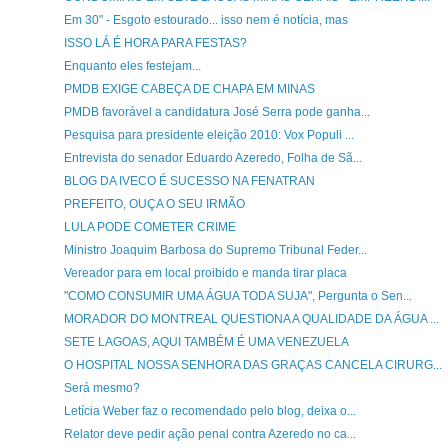
Em 30" - Esgoto estourado... isso nem é notícia, mas
ISSO LÁ É HORA PARA FESTAS?
Enquanto eles festejam...
PMDB EXIGE CABEÇA DE CHAPA EM MINAS
PMDB favorável a candidatura José Serra pode ganha...
Pesquisa para presidente eleição 2010: Vox Populi ...
Entrevista do senador Eduardo Azeredo, Folha de Sã...
BLOG DA IVECO É SUCESSO NA FENATRAN
PREFEITO, OUÇA O SEU IRMÃO
LULA PODE COMETER CRIME
Ministro Joaquim Barbosa do Supremo Tribunal Feder...
Vereador para em local proibido e manda tirar placa
"COMO CONSUMIR UMA ÁGUA TODA SUJA", Pergunta o Sen...
MORADOR DO MONTREAL QUESTIONA A QUALIDADE DA ÁGUA ...
SETE LAGOAS, AQUI TAMBÉM É UMA VENEZUELA
O HOSPITAL NOSSA SENHORA DAS GRAÇAS CANCELA CIRURG...
Será mesmo?
Letícia Weber faz o recomendado pelo blog, deixa o...
Relator deve pedir ação penal contra Azeredo no ca...