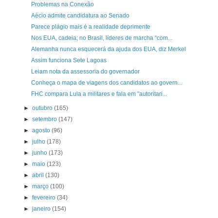
Problemas na Conexão
Aécio admite candidatura ao Senado
Parece plágio mais é a realidade deprimente
Nos EUA, cadeia; no Brasil, líderes de marcha “com...
Alemanha nunca esquecerá da ajuda dos EUA, diz Merkel
Assim funciona Sete Lagoas
Leiam nota da assessoria do governador
Conheça o mapa de viagens dos candidatos ao govern...
FHC compara Lula a militares e fala em "autoritari...
►
outubro
(165)
►
setembro
(147)
►
agosto
(96)
►
julho
(178)
►
junho
(173)
►
maio
(123)
►
abril
(130)
►
março
(100)
►
fevereiro
(34)
►
janeiro
(154)