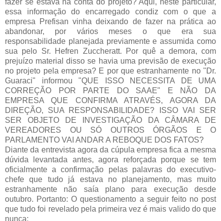
fazer se estava na conta do projeto? Aqui, neste particular,
essa informação do encarregado condiz com o que a
empresa Prefisan vinha deixando de fazer na prática ao
abandonar, por vários meses o que era sua
responsabilidade planejada previamente e assumida como
sua pelo Sr. Hefren Zuccheratt. Por quê a demora, com
prejuízo material disso se havia uma previsão de execução
no projeto pela empresa? E por que estranhamente no "Dr.
Guaraci" informou "QUE ISSO NECESSITA DE UMA
CORREÇÃO POR PARTE DO SAAE" E NÃO DA
EMPRESA QUE CONFIRMA ATRAVÉS, AGORA DA
DIREÇÃO, SUA RESPONSABILIDADE? ISSO VAI SER
SER OBJETO DE INVESTIGAÇÃO DA CÂMARA DE
VEREADORES OU SÓ OUTROS ÓRGÃOS E O
PARLAMENTO VAI ANDAR A REBOQUE DOS FATOS?
Diante da entrevista agora da cúpula empresa fica a mesma
dúvida levantada antes, agora reforçada porque se tem
oficialmente a confirmação pelas palavras do executivo-
chefe que tudo já estava no planejamento, mas muito
estranhamente não saía plano para execução desde
outubro. Portanto: O questionamento a seguir feito no post
que tudo foi revelado pela primeira vez é mais valido do que
nunca: