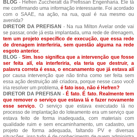
BLOG
- Hefren Zuccheratt da Prefissan Engenharia. Ele tá
me confirmando uma informação interessante. Foi acordado
com o SAAE, na ação, na rua, qual é rua mesmo ou
avenida?
DIRETOR DA PREFISAN
- Na rua Milton Avelar onde vai
se passar, onde já esta implantada, uma rede de drenagem,
tem um projeto específico de execução, que essa rede
de drenagem interferiria, sem questão alguma na rede
esgoto anterior.
BLOG
-
Sim. Isso significa que a intervenção que fosse
ser feita alí, ela interferiria, ela teria que destruir, a
palavra correta é essa, o encanamento que já estava alí
por causa intervenção que não tinha como ser feita sem
essa ação destruição até criadora, porque nesse caso você
iria resolver um problema,
é fato isso, não é Hefren?
DIRETOR DA PREFISAN -
É fato. É fato. Realmente tem
que remover o serviço que estava lá e fazer novamente
esse serviço.
O serviço que estava executado lá no
processo de implantação do loteamento era um serviço que
estava feito de forma inadequada, com materiais com
qualidade ruim e sem encaminhamento, um cadastro, um
projeto de forma adequada, faltando PV e diversas
situações, isso tudo é de conhecimento de quem administra