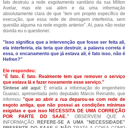
fato destruiu a rede esgotamento sanitário da rua Milton
Avelar, mas ele vai além e da uma informação
absolutamente clara de que "tem um projeto específico de
execução, que essa rede de drenagem interferiria, sem
questão alguma na rede esgoto anterior". Aí, para não restar
dúvida eu o questionei:
"Isso significa que a intervenção que fosse ser feita ali,
ela interferiria, ela teria que destruir, a palavra correta é
essa, o encanamento que já estava ali, é fato isso, não é
Hefren?"
Ele respondeu:
"É fato. É fato. Realmente tem que remover o serviço
que estava lá e fazer novamente esse serviço."
Síntese até aqui:
É errada a informação do engenheiro
Guaraci, apresentada pelo deputado Márcio Reinaldo, que
informou
"que ao abrir a rua deparou-se com rede de
esgoto antiga, que não possui as condições mínimas
exigidas e que isso NECESSITA DE UMA CORREÇÃO
POR PARTE DO SAAE.
"
OBSERVEM QUE A
INFORMAÇÃO
REFERE-SE A UMA "NECESSIDADE"
PRESENTE DO SAAE
E
NÃO
TRATA A COISA COMO