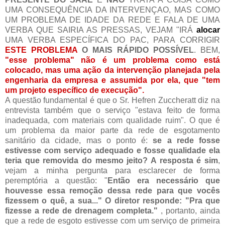
UMA CONSEQUÊNCIA DA INTERVENÇAO, MAS COMO
UM PROBLEMA DE IDADE DA REDE E FALA DE UMA
VERBA QUE SAIRIA AS PRESSAS, VEJAM "IRÁ
alocar
UMA VERBA ESPECÍFICA DO PAC, PARA CORRIGIR
ESTE PROBLEMA
O MAIS RÁPIDO POSSÍVEL
. BEM,
"esse problema" não é um problema como está
colocado, mas uma ação da intervenção planejada pela
engenharia da empresa e assumida por ela, que "tem
um projeto específico de execução".
A questão fundamental é que o Sr. Hefren Zuccheratt diz na
entrevista também que o serviço "estava feito de forma
inadequada, com materiais com qualidade ruim". O que é
um problema da maior parte da rede de esgotamento
sanitário da cidade, mas o ponto é:
se a rede fosse
estivesse com serviço adequado e fosse qualidade ela
teria que removida do mesmo jeito? A resposta é sim
,
vejam a minha pergunta para esclarecer de forma
peremptória a questão: "
Então era necessário que
houvesse essa remoção dessa rede para que vocês
fizessem o quê, a sua..." O diretor responde: "Pra que
fizesse a rede de drenagem completa."
, portanto, ainda
que a rede de esgoto estivesse com um serviço de primeira