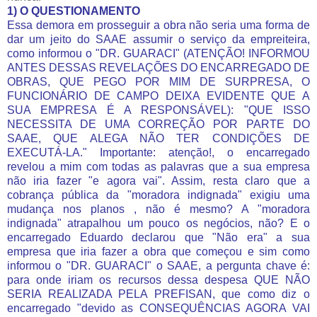
1) O QUESTIONAMENTO
Essa demora em prosseguir a obra não seria uma forma de
dar um jeito do SAAE assumir o serviço da empreiteira,
como informou o "DR. GUARACI" (ATENÇÃO! INFORMOU
ANTES DESSAS REVELAÇÕES DO ENCARREGADO DE
OBRAS, QUE PEGO POR MIM DE SURPRESA, O
FUNCIONÁRIO DE CAMPO DEIXA EVIDENTE QUE A
SUA EMPRESA É A RESPONSÁVEL): "QUE ISSO
NECESSITA DE UMA CORREÇÃO POR PARTE DO
SAAE, QUE ALEGA NÃO TER CONDIÇÕES DE
EXECUTÁ-LA." Importante: atenção!, o encarregado
revelou a mim com todas as palavras que a sua empresa
não iria fazer "e agora vai". Assim, resta claro que a
cobrança pública da "moradora indignada" exigiu uma
mudança nos planos , não é mesmo? A "moradora
indignada" atrapalhou um pouco os negócios, não? E o
encarregado Eduardo declarou que "Não era" a sua
empresa que iria fazer a obra que começou e sim como
informou o "DR. GUARACI" o SAAE, a pergunta chave é:
para onde iriam os recursos dessa despesa QUE NÃO
SERIA REALIZADA PELA PREFISAN, que como diz o
encarregado "devido as CONSEQUÊNCIAS AGORA VAI