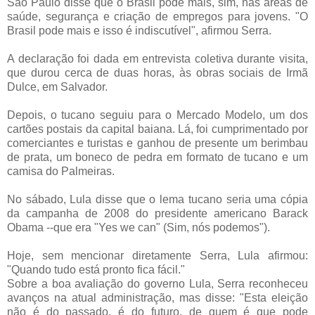
São Paulo disse que o Brasil pode mais, sim, nas áreas de
saúde, segurança e criação de empregos para jovens. "O
Brasil pode mais e isso é indiscutível", afirmou Serra.
A declaração foi dada em entrevista coletiva durante visita,
que durou cerca de duas horas, às obras sociais de Irmã
Dulce, em Salvador.
Depois, o tucano seguiu para o Mercado Modelo, um dos
cartões postais da capital baiana. Lá, foi cumprimentado por
comerciantes e turistas e ganhou de presente um berimbau
de prata, um boneco de pedra em formato de tucano e um
camisa do Palmeiras.
No sábado, Lula disse que o lema tucano seria uma cópia
da campanha de 2008 do presidente americano Barack
Obama --que era "Yes we can" (Sim, nós podemos").
Hoje, sem mencionar diretamente Serra, Lula afirmou:
"Quando tudo está pronto fica fácil."
Sobre a boa avaliação do governo Lula, Serra reconheceu
avanços na atual administração, mas disse: "Esta eleição
não é do passado, é do futuro, de quem é que pode