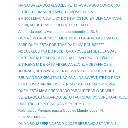
NA NATUREZA DOS ALGOZES PETISTAS ALIADOS COMO CIRO...
ARTIGO PEDIA AGRESSÃO A HOMOSSEXUAIS
EM 2008 MARTA SUPLICY DO PT APOSTOU EM UMA CAMPANH...
VOTAÇÃO DE BRASILEIROS NO EXTERIOR
Audiência pública vai debater atendimento do SUS n...
DILMA É PEGA DE NOVO MENTINDO; FLAGRADA A DILMA OU...
SABE QUEM ESTÁ POR TRÁS DA DILMA ROUSSEFF?
NOVA EXECUTIVA DO PSOL TOMA POSSE EM SETE LAGOAS
ENTREVISTA DE SERRA A FOLHA DE SÃO PAULO: 'Não que...
ENTREVISTA DE KÁTIA ABREU A VEJA: ELA DESAFIA OS B...
JORNAL QUE DAVA SUSTENTAÇÃO A PREFEITA DO PT DE BE...
REUNIÃO DA EXECUTIVA NACIONAL DA JUVENTUTE DO PSDB...
CIRO GOMES APOIA JOSÉ SERRA - 'SERRA É MAIS PREPAR...
QUEM ESTÁ MAIS PREPARADO PARA LIDERAR O BRASIL?
SETE LAGOAS MUDANDO: SETOR AUTOMOTIVO SUPERA ARREC...
UM ARTIGO ESPECIAL "NAU SEM RUMO...!!!"
Reforma do Mineirão para a Copa do Mundo jogos - N...
SERRA E MINAS
DILMA ROUSSEFF NA BAND X JOSÉ SERRA NO SBT; VEJA U...