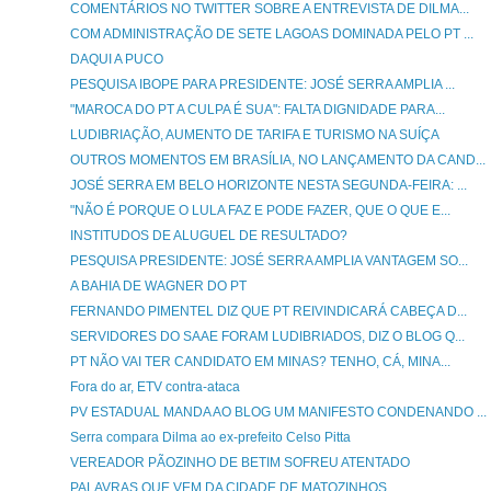
COMENTÁRIOS NO TWITTER SOBRE A ENTREVISTA DE DILMA...
COM ADMINISTRAÇÃO DE SETE LAGOAS DOMINADA PELO PT ...
DAQUI A PUCO
PESQUISA IBOPE PARA PRESIDENTE: JOSÉ SERRA AMPLIA ...
"MAROCA DO PT A CULPA É SUA": FALTA DIGNIDADE PARA...
LUDIBRIAÇÃO, AUMENTO DE TARIFA E TURISMO NA SUÍÇA
OUTROS MOMENTOS EM BRASÍLIA, NO LANÇAMENTO DA CAND...
JOSÉ SERRA EM BELO HORIZONTE NESTA SEGUNDA-FEIRA: ...
"NÃO É PORQUE O LULA FAZ E PODE FAZER, QUE O QUE E...
INSTITUDOS DE ALUGUEL DE RESULTADO?
PESQUISA PRESIDENTE: JOSÉ SERRA AMPLIA VANTAGEM SO...
A BAHIA DE WAGNER DO PT
FERNANDO PIMENTEL DIZ QUE PT REIVINDICARÁ CABEÇA D...
SERVIDORES DO SAAE FORAM LUDIBRIADOS, DIZ O BLOG Q...
PT NÃO VAI TER CANDIDATO EM MINAS? TENHO, CÁ, MINA...
Fora do ar, ETV contra-ataca
PV ESTADUAL MANDA AO BLOG UM MANIFESTO CONDENANDO ...
Serra compara Dilma ao ex-prefeito Celso Pitta
VEREADOR PÃOZINHO DE BETIM SOFREU ATENTADO
PALAVRAS QUE VEM DA CIDADE DE MATOZINHOS