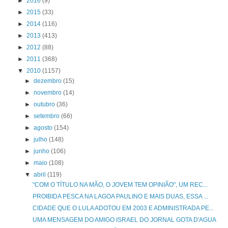
►
2016
(9)
►
2015
(33)
►
2014
(116)
►
2013
(413)
►
2012
(88)
►
2011
(368)
▼
2010
(1157)
►
dezembro
(15)
►
novembro
(14)
►
outubro
(36)
►
setembro
(66)
►
agosto
(154)
►
julho
(148)
►
junho
(106)
►
maio
(108)
▼
abril
(119)
"COM O TÍTULO NA MÃO, O JOVEM TEM OPINIÃO", UM REC...
PROIBIDA PESCA NA LAGOA PAULINO E MAIS DUAS, ESSA ...
CIDADE QUE O LULA ADOTOU EM 2003 E ADMINISTRADA PE...
UMA MENSAGEM DO AMIGO ISRAEL DO JORNAL GOTA D'AGUA