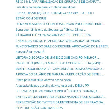
R$ 378 MIL PARA REALIZAÇÃO DE CIRURGIAS DE CATARAT...
Lula dá sinal verde para PT intervir em Minas
EU QUERIA ATENÇÃO DE UM AMIGO. OU: SIM, EU ERREI
ESTÃO COM DENGUE
DILMA VEM A MINAS ESCONDIDA GRAVAR PROGRAMA E BRIG...
Serra quer Ministério da Segurança Pública, Dilma ...
KÁTIA ABREU É "O CARA" PARA VICE DE JOSÉ SERRA
ÊNIO EDUARDO DO PT APOSTA NA “VANGUARDA” DE MINAS ...
FUNCIONÁRIOS DO SAAE CONSEGUEM APROVAÇÃO DO MERECI..
AMANHÃ DE MANHÃ
LEITORA DISCORDA DE MIM E DIZ QUE CAIO FOI MELHOR ...
CAIO DUTRA (PMDB) X MARCELO DA COOPERSELTTA (PMN):...
ISSO É ESQUERDOPATIA: "CAMPANHA DE DILMA CONVOCA O...
A PROVA DO SALÁRIO DE MARAJÁ NA EDUCAÇÃO DE SETE L...
Prazo para tirar título via web acaba sexta
Anastasia diz que escolha da vice está entre DEM e PP
SERRA DIZ QUE VAI CRIAR O MINISTÉRIO DA SEGURANÇA ...
ENTREVISTA DO SERRA AO DATENA NA BAND HOJE SEGUNDA...
REPERCUSÃO NO TWITTER DA ENTREVISTA DE SERRA AO DA...
PT PERDE AÇÃO CONTRA SERRA