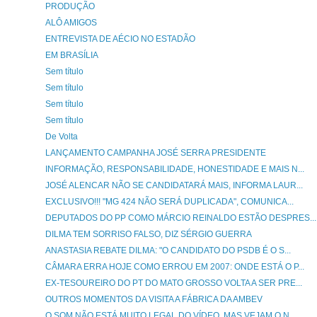
PRODUÇÃO
ALÔ AMIGOS
ENTREVISTA DE AÉCIO NO ESTADÃO
EM BRASÍLIA
Sem título
Sem título
Sem título
Sem título
De Volta
LANÇAMENTO CAMPANHA JOSÉ SERRA PRESIDENTE
INFORMAÇÃO, RESPONSABILIDADE, HONESTIDADE E MAIS N...
JOSÉ ALENCAR NÃO SE CANDIDATARÁ MAIS, INFORMA LAUR...
EXCLUSIVO!!! "MG 424 NÃO SERÁ DUPLICADA", COMUNICA...
DEPUTADOS DO PP COMO MÁRCIO REINALDO ESTÃO DESPRES...
DILMA TEM SORRISO FALSO, DIZ SÉRGIO GUERRA
ANASTASIA REBATE DILMA: "O CANDIDATO DO PSDB É O S...
CÂMARA ERRA HOJE COMO ERROU EM 2007: ONDE ESTÁ O P...
EX-TESOUREIRO DO PT DO MATO GROSSO VOLTA A SER PRE...
OUTROS MOMENTOS DA VISITA A FÁBRICA DA AMBEV
O SOM NÃO ESTÁ MUITO LEGAL DO VÍDEO, MAS VEJAM O N...