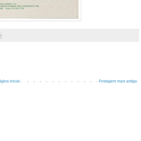
gina inicial
Postagem mais antiga