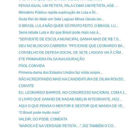
PENSA IGUAL UM PETISTA, FALA COMO UM PETISTA, AGE ...
Ministério Público rejeita explicação de Lula e Di...
Gruta Rei do Mato em Sete Lagoas Minas Gerais rec...
O BRASIL LULA NÃO QUER SÓ PRATO FEITO. O BRASIL LU...
Serra rebate Lula e diz que Brasil pode mais nas á...
"SERVENTE DE ESCOLA MUNICIPAL GANHA MAIS DE R$ 7.0...
DEU NO BLOG DO CABRERA: "PPS EXIGE QUE LEONARDO BA...
CONSELHO DE DEFESA SOCIAL DE SETE LAGOAS VAI À CÂM...
ETE PRIMAVERA FALSA INAUGURAÇÃO
PSOL CONVIDA
Primeira-dama dos Estados Unidos faz visita surpre...
NÃO ACREDITANDO MAIS NA CANDIDATURA DE DILMA ROUSS...
CONVITE
EU, LEONARDO BARROS, NO CONGRESSO NACIONAL COM A J...
O LIVRO QUE GANHEI DE NADAB ABELIN INTEGRANTE, HOJ...
AQUI O QUE PENSA O MENTOR E GESTOR QUE MANDA DE VE...
“O Brasil pode muito mais”
VALDIR, DO PSDB, COMENTA
"MAROCA É NA VERDADE PETISTA....", DIZ TAMBÉM O CO...