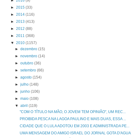
►
2016
(9)
►
2015
(33)
►
2014
(116)
►
2013
(413)
►
2012
(88)
►
2011
(368)
▼
2010
(1157)
►
dezembro
(15)
►
novembro
(14)
►
outubro
(36)
►
setembro
(66)
►
agosto
(154)
►
julho
(148)
►
junho
(106)
►
maio
(108)
▼
abril
(119)
"COM O TÍTULO NA MÃO, O JOVEM TEM OPINIÃO", UM REC...
PROIBIDA PESCA NA LAGOA PAULINO E MAIS DUAS, ESSA ...
CIDADE QUE O LULA ADOTOU EM 2003 E ADMINISTRADA PE...
UMA MENSAGEM DO AMIGO ISRAEL DO JORNAL GOTA D'AGUA