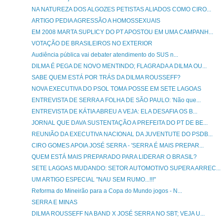
NA NATUREZA DOS ALGOZES PETISTAS ALIADOS COMO CIRO...
ARTIGO PEDIA AGRESSÃO A HOMOSSEXUAIS
EM 2008 MARTA SUPLICY DO PT APOSTOU EM UMA CAMPANH...
VOTAÇÃO DE BRASILEIROS NO EXTERIOR
Audiência pública vai debater atendimento do SUS n...
DILMA É PEGA DE NOVO MENTINDO; FLAGRADA A DILMA OU...
SABE QUEM ESTÁ POR TRÁS DA DILMA ROUSSEFF?
NOVA EXECUTIVA DO PSOL TOMA POSSE EM SETE LAGOAS
ENTREVISTA DE SERRA A FOLHA DE SÃO PAULO: 'Não que...
ENTREVISTA DE KÁTIA ABREU A VEJA: ELA DESAFIA OS B...
JORNAL QUE DAVA SUSTENTAÇÃO A PREFEITA DO PT DE BE...
REUNIÃO DA EXECUTIVA NACIONAL DA JUVENTUTE DO PSDB...
CIRO GOMES APOIA JOSÉ SERRA - 'SERRA É MAIS PREPAR...
QUEM ESTÁ MAIS PREPARADO PARA LIDERAR O BRASIL?
SETE LAGOAS MUDANDO: SETOR AUTOMOTIVO SUPERA ARREC...
UM ARTIGO ESPECIAL "NAU SEM RUMO...!!!"
Reforma do Mineirão para a Copa do Mundo jogos - N...
SERRA E MINAS
DILMA ROUSSEFF NA BAND X JOSÉ SERRA NO SBT; VEJA U...