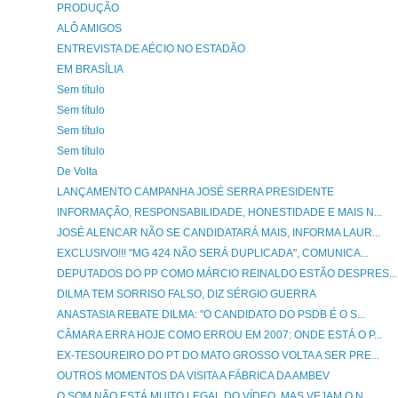
PRODUÇÃO
ALÔ AMIGOS
ENTREVISTA DE AÉCIO NO ESTADÃO
EM BRASÍLIA
Sem título
Sem título
Sem título
Sem título
De Volta
LANÇAMENTO CAMPANHA JOSÉ SERRA PRESIDENTE
INFORMAÇÃO, RESPONSABILIDADE, HONESTIDADE E MAIS N...
JOSÉ ALENCAR NÃO SE CANDIDATARÁ MAIS, INFORMA LAUR...
EXCLUSIVO!!! "MG 424 NÃO SERÁ DUPLICADA", COMUNICA...
DEPUTADOS DO PP COMO MÁRCIO REINALDO ESTÃO DESPRES...
DILMA TEM SORRISO FALSO, DIZ SÉRGIO GUERRA
ANASTASIA REBATE DILMA: "O CANDIDATO DO PSDB É O S...
CÂMARA ERRA HOJE COMO ERROU EM 2007: ONDE ESTÁ O P...
EX-TESOUREIRO DO PT DO MATO GROSSO VOLTA A SER PRE...
OUTROS MOMENTOS DA VISITA A FÁBRICA DA AMBEV
O SOM NÃO ESTÁ MUITO LEGAL DO VÍDEO, MAS VEJAM O N...