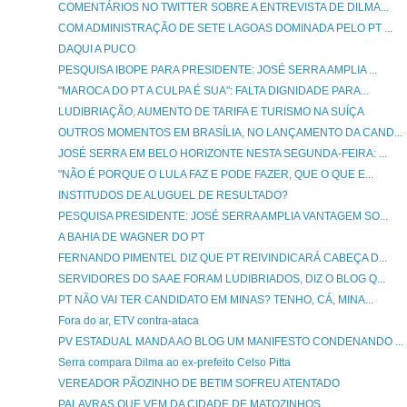
COMENTÁRIOS NO TWITTER SOBRE A ENTREVISTA DE DILMA...
COM ADMINISTRAÇÃO DE SETE LAGOAS DOMINADA PELO PT ...
DAQUI A PUCO
PESQUISA IBOPE PARA PRESIDENTE: JOSÉ SERRA AMPLIA ...
"MAROCA DO PT A CULPA É SUA": FALTA DIGNIDADE PARA...
LUDIBRIAÇÃO, AUMENTO DE TARIFA E TURISMO NA SUÍÇA
OUTROS MOMENTOS EM BRASÍLIA, NO LANÇAMENTO DA CAND...
JOSÉ SERRA EM BELO HORIZONTE NESTA SEGUNDA-FEIRA: ...
"NÃO É PORQUE O LULA FAZ E PODE FAZER, QUE O QUE E...
INSTITUDOS DE ALUGUEL DE RESULTADO?
PESQUISA PRESIDENTE: JOSÉ SERRA AMPLIA VANTAGEM SO...
A BAHIA DE WAGNER DO PT
FERNANDO PIMENTEL DIZ QUE PT REIVINDICARÁ CABEÇA D...
SERVIDORES DO SAAE FORAM LUDIBRIADOS, DIZ O BLOG Q...
PT NÃO VAI TER CANDIDATO EM MINAS? TENHO, CÁ, MINA...
Fora do ar, ETV contra-ataca
PV ESTADUAL MANDA AO BLOG UM MANIFESTO CONDENANDO ...
Serra compara Dilma ao ex-prefeito Celso Pitta
VEREADOR PÃOZINHO DE BETIM SOFREU ATENTADO
PALAVRAS QUE VEM DA CIDADE DE MATOZINHOS