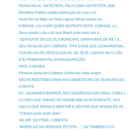
PENSA IGUAL UM PETISTA, FALA COMO UM PETISTA, AGE ...
Ministério Público rejeita explicação de Lula e Di...
Gruta Rei do Mato em Sete Lagoas Minas Gerais rec...
O BRASIL LULA NÃO QUER SÓ PRATO FEITO. O BRASIL LU...
Serra rebate Lula e diz que Brasil pode mais nas á...
"SERVENTE DE ESCOLA MUNICIPAL GANHA MAIS DE R$ 7.0...
DEU NO BLOG DO CABRERA: "PPS EXIGE QUE LEONARDO BA...
CONSELHO DE DEFESA SOCIAL DE SETE LAGOAS VAI À CÂM...
ETE PRIMAVERA FALSA INAUGURAÇÃO
PSOL CONVIDA
Primeira-dama dos Estados Unidos faz visita surpre...
NÃO ACREDITANDO MAIS NA CANDIDATURA DE DILMA ROUSS...
CONVITE
EU, LEONARDO BARROS, NO CONGRESSO NACIONAL COM A J...
O LIVRO QUE GANHEI DE NADAB ABELIN INTEGRANTE, HOJ...
AQUI O QUE PENSA O MENTOR E GESTOR QUE MANDA DE VE...
“O Brasil pode muito mais”
VALDIR, DO PSDB, COMENTA
"MAROCA É NA VERDADE PETISTA....", DIZ TAMBÉM O CO...