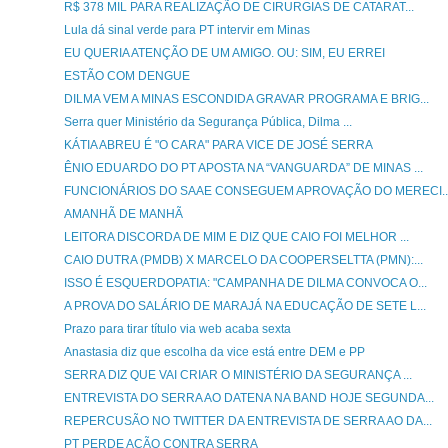
R$ 378 MIL PARA REALIZAÇÃO DE CIRURGIAS DE CATARAT...
Lula dá sinal verde para PT intervir em Minas
EU QUERIA ATENÇÃO DE UM AMIGO. OU: SIM, EU ERREI
ESTÃO COM DENGUE
DILMA VEM A MINAS ESCONDIDA GRAVAR PROGRAMA E BRIG...
Serra quer Ministério da Segurança Pública, Dilma ...
KÁTIA ABREU É "O CARA" PARA VICE DE JOSÉ SERRA
ÊNIO EDUARDO DO PT APOSTA NA “VANGUARDA” DE MINAS ...
FUNCIONÁRIOS DO SAAE CONSEGUEM APROVAÇÃO DO MERECI..
AMANHÃ DE MANHÃ
LEITORA DISCORDA DE MIM E DIZ QUE CAIO FOI MELHOR ...
CAIO DUTRA (PMDB) X MARCELO DA COOPERSELTTA (PMN):...
ISSO É ESQUERDOPATIA: "CAMPANHA DE DILMA CONVOCA O...
A PROVA DO SALÁRIO DE MARAJÁ NA EDUCAÇÃO DE SETE L...
Prazo para tirar título via web acaba sexta
Anastasia diz que escolha da vice está entre DEM e PP
SERRA DIZ QUE VAI CRIAR O MINISTÉRIO DA SEGURANÇA ...
ENTREVISTA DO SERRA AO DATENA NA BAND HOJE SEGUNDA...
REPERCUSÃO NO TWITTER DA ENTREVISTA DE SERRA AO DA...
PT PERDE AÇÃO CONTRA SERRA