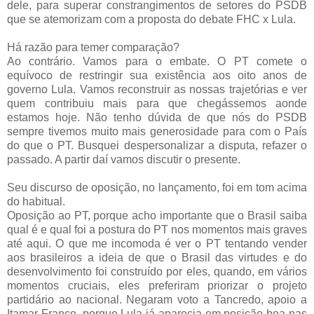
dele, para superar constrangimentos de setores do PSDB
que se atemorizam com a proposta do debate FHC x Lula.
Há razão para temer comparação?
Ao contrário. Vamos para o embate. O PT comete o
equívoco de restringir sua existência aos oito anos de
governo Lula. Vamos reconstruir as nossas trajetórias e ver
quem contribuiu mais para que chegássemos aonde
estamos hoje. Não tenho dúvida de que nós do PSDB
sempre tivemos muito mais generosidade para com o País
do que o PT. Busquei despersonalizar a disputa, refazer o
passado. A partir daí vamos discutir o presente.
Seu discurso de oposição, no lançamento, foi em tom acima
do habitual.
Oposição ao PT, porque acho importante que o Brasil saiba
qual é e qual foi a postura do PT nos momentos mais graves
até aqui. O que me incomoda é ver o PT tentando vender
aos brasileiros a ideia de que o Brasil das virtudes e do
desenvolvimento foi construído por eles, quando, em vários
momentos cruciais, eles preferiram priorizar o projeto
partidário ao nacional. Negaram voto a Tancredo, apoio a
Itamar Franco, porque Lula já aparecia em posição boa nas