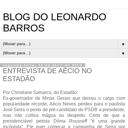
BLOG DO LEONARDO
BARROS
▼
▼
segunda-feira, 12 de abril de 2010
ENTREVISTA DE AÉCIO NO
ESTADÃO
Por Christiane Samarco, do Estadão:
Ex-governador de Minas Gerais que deixou o cargo com
popularidade recorde, Aécio Neves perdeu para o paulista
José Serra o posto de pré-candidato do PSDB a presidente,
mas não cultiva mágoa ou despeito. Certo de que a
presidenciável petista Dilma Rousseff “é uma grande
incógnita”, Ele quer começar a campanha de Serra por