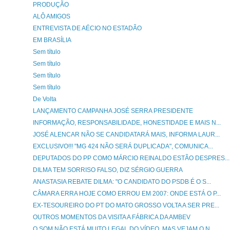
PRODUÇÃO
ALÔ AMIGOS
ENTREVISTA DE AÉCIO NO ESTADÃO
EM BRASÍLIA
Sem título
Sem título
Sem título
Sem título
De Volta
LANÇAMENTO CAMPANHA JOSÉ SERRA PRESIDENTE
INFORMAÇÃO, RESPONSABILIDADE, HONESTIDADE E MAIS N...
JOSÉ ALENCAR NÃO SE CANDIDATARÁ MAIS, INFORMA LAUR...
EXCLUSIVO!!! "MG 424 NÃO SERÁ DUPLICADA", COMUNICA...
DEPUTADOS DO PP COMO MÁRCIO REINALDO ESTÃO DESPRES...
DILMA TEM SORRISO FALSO, DIZ SÉRGIO GUERRA
ANASTASIA REBATE DILMA: "O CANDIDATO DO PSDB É O S...
CÂMARA ERRA HOJE COMO ERROU EM 2007: ONDE ESTÁ O P...
EX-TESOUREIRO DO PT DO MATO GROSSO VOLTA A SER PRE...
OUTROS MOMENTOS DA VISITA A FÁBRICA DA AMBEV
O SOM NÃO ESTÁ MUITO LEGAL DO VÍDEO, MAS VEJAM O N...