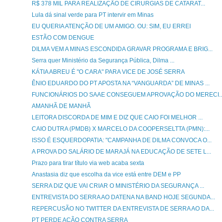
R$ 378 MIL PARA REALIZAÇÃO DE CIRURGIAS DE CATARAT...
Lula dá sinal verde para PT intervir em Minas
EU QUERIA ATENÇÃO DE UM AMIGO. OU: SIM, EU ERREI
ESTÃO COM DENGUE
DILMA VEM A MINAS ESCONDIDA GRAVAR PROGRAMA E BRIG...
Serra quer Ministério da Segurança Pública, Dilma ...
KÁTIA ABREU É "O CARA" PARA VICE DE JOSÉ SERRA
ÊNIO EDUARDO DO PT APOSTA NA “VANGUARDA” DE MINAS ...
FUNCIONÁRIOS DO SAAE CONSEGUEM APROVAÇÃO DO MERECI..
AMANHÃ DE MANHÃ
LEITORA DISCORDA DE MIM E DIZ QUE CAIO FOI MELHOR ...
CAIO DUTRA (PMDB) X MARCELO DA COOPERSELTTA (PMN):...
ISSO É ESQUERDOPATIA: "CAMPANHA DE DILMA CONVOCA O...
A PROVA DO SALÁRIO DE MARAJÁ NA EDUCAÇÃO DE SETE L...
Prazo para tirar título via web acaba sexta
Anastasia diz que escolha da vice está entre DEM e PP
SERRA DIZ QUE VAI CRIAR O MINISTÉRIO DA SEGURANÇA ...
ENTREVISTA DO SERRA AO DATENA NA BAND HOJE SEGUNDA...
REPERCUSÃO NO TWITTER DA ENTREVISTA DE SERRA AO DA...
PT PERDE AÇÃO CONTRA SERRA