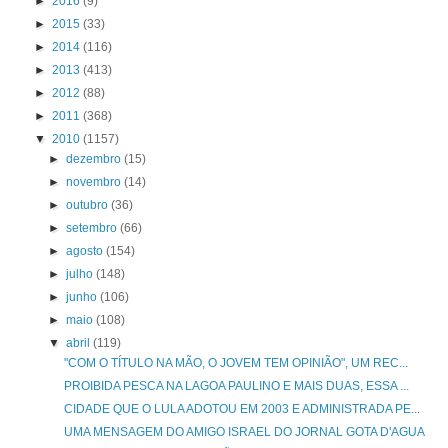
►
2016
(9)
►
2015
(33)
►
2014
(116)
►
2013
(413)
►
2012
(88)
►
2011
(368)
▼
2010
(1157)
►
dezembro
(15)
►
novembro
(14)
►
outubro
(36)
►
setembro
(66)
►
agosto
(154)
►
julho
(148)
►
junho
(106)
►
maio
(108)
▼
abril
(119)
"COM O TÍTULO NA MÃO, O JOVEM TEM OPINIÃO", UM REC...
PROIBIDA PESCA NA LAGOA PAULINO E MAIS DUAS, ESSA ...
CIDADE QUE O LULA ADOTOU EM 2003 E ADMINISTRADA PE...
UMA MENSAGEM DO AMIGO ISRAEL DO JORNAL GOTA D'AGUA