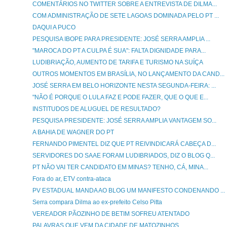
COMENTÁRIOS NO TWITTER SOBRE A ENTREVISTA DE DILMA...
COM ADMINISTRAÇÃO DE SETE LAGOAS DOMINADA PELO PT ...
DAQUI A PUCO
PESQUISA IBOPE PARA PRESIDENTE: JOSÉ SERRA AMPLIA ...
"MAROCA DO PT A CULPA É SUA": FALTA DIGNIDADE PARA...
LUDIBRIAÇÃO, AUMENTO DE TARIFA E TURISMO NA SUÍÇA
OUTROS MOMENTOS EM BRASÍLIA, NO LANÇAMENTO DA CAND...
JOSÉ SERRA EM BELO HORIZONTE NESTA SEGUNDA-FEIRA: ...
"NÃO É PORQUE O LULA FAZ E PODE FAZER, QUE O QUE E...
INSTITUDOS DE ALUGUEL DE RESULTADO?
PESQUISA PRESIDENTE: JOSÉ SERRA AMPLIA VANTAGEM SO...
A BAHIA DE WAGNER DO PT
FERNANDO PIMENTEL DIZ QUE PT REIVINDICARÁ CABEÇA D...
SERVIDORES DO SAAE FORAM LUDIBRIADOS, DIZ O BLOG Q...
PT NÃO VAI TER CANDIDATO EM MINAS? TENHO, CÁ, MINA...
Fora do ar, ETV contra-ataca
PV ESTADUAL MANDA AO BLOG UM MANIFESTO CONDENANDO ...
Serra compara Dilma ao ex-prefeito Celso Pitta
VEREADOR PÃOZINHO DE BETIM SOFREU ATENTADO
PALAVRAS QUE VEM DA CIDADE DE MATOZINHOS