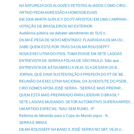
NA NATUREZA DOS ALGOZES PETISTAS ALIADOS COMO CIRO...
ARTIGO PEDIA AGRESSÃO A HOMOSSEXUAIS
EM 2008 MARTA SUPLICY DO PT APOSTOU EM UMA CAMPANH...
VOTAÇÃO DE BRASILEIROS NO EXTERIOR
Audiência pública vai debater atendimento do SUS n...
DILMA É PEGA DE NOVO MENTINDO; FLAGRADA A DILMA OU...
SABE QUEM ESTÁ POR TRÁS DA DILMA ROUSSEFF?
NOVA EXECUTIVA DO PSOL TOMA POSSE EM SETE LAGOAS
ENTREVISTA DE SERRA A FOLHA DE SÃO PAULO: 'Não que...
ENTREVISTA DE KÁTIA ABREU A VEJA: ELA DESAFIA OS B...
JORNAL QUE DAVA SUSTENTAÇÃO A PREFEITA DO PT DE BE...
REUNIÃO DA EXECUTIVA NACIONAL DA JUVENTUTE DO PSDB...
CIRO GOMES APOIA JOSÉ SERRA - 'SERRA É MAIS PREPAR...
QUEM ESTÁ MAIS PREPARADO PARA LIDERAR O BRASIL?
SETE LAGOAS MUDANDO: SETOR AUTOMOTIVO SUPERA ARREC...
UM ARTIGO ESPECIAL "NAU SEM RUMO...!!!"
Reforma do Mineirão para a Copa do Mundo jogos - N...
SERRA E MINAS
DILMA ROUSSEFF NA BAND X JOSÉ SERRA NO SBT; VEJA U...