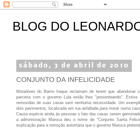
BLOG DO LEONARD
sábado, 3 de abril de 2010
CONJUNTO DA INFELICIDADE
Moradores do Bairro Iraque reclamam de terem que abandonar s
parceria com o governo Lula estão lhes "presenteando". Estive 
removidas de suas casas sem nenhuma necessidade. Um exemplo é
dois pavimentos, localizada em rua asfaltada para morar numa cas
Causa espécie ainda às pessoas o fato das casas serem germinada
a administração Maroca deu o nome de "Conjunto Santa Felicid
explicação para a remoção autoritária que o governo Maroca pretend