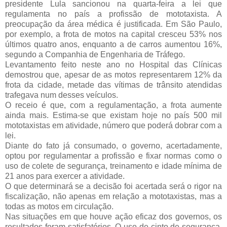
presidente Lula sancionou na quarta-feira a lei que
regulamenta no país a profissão de mototaxista. A
preocupação da área médica é justificada. Em São Paulo,
por exemplo, a frota de motos na capital cresceu 53% nos
últimos quatro anos, enquanto a de carros aumentou 16%,
segundo a Companhia de Engenharia de Tráfego.
Levantamento feito neste ano no Hospital das Clínicas
demostrou que, apesar de as motos representarem 12% da
frota da cidade, metade das vítimas de trânsito atendidas
trafegava num desses veículos.
O receio é que, com a regulamentação, a frota aumente
ainda mais. Estima-se que existam hoje no país 500 mil
mototaxistas em atividade, número que poderá dobrar com a
lei.
Diante do fato já consumado, o governo, acertadamente,
optou por regulamentar a profissão e fixar normas como o
uso de colete de segurança, treinamento e idade mínima de
21 anos para exercer a atividade.
O que determinará se a decisão foi acertada será o rigor na
fiscalização, não apenas em relação a mototaxistas, mas a
todas as motos em circulação.
Nas situações em que houve ação eficaz dos governos, os
resultados foram satisfatórios. O uso de cinto de segurança,