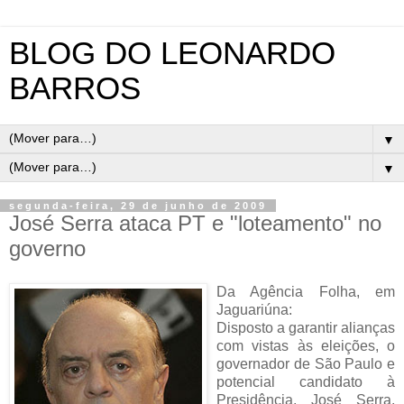
BLOG DO LEONARDO
BARROS
▼
▼
segunda-feira, 29 de junho de 2009
José Serra ataca PT e "loteamento" no
governo
Da Agência Folha, em
Jaguariúna:
Disposto a garantir alianças
com vistas às eleições, o
governador de São Paulo e
potencial candidato à
Presidência, José Serra,