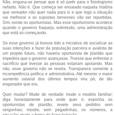
Não, engana-se pensar que é só partir para o fisiologismo
nefasto. Não é. Que começa ser ensaiado naquela história
que vereador não quer nada para si e que logo a situação
vai melhorar e as supostas benesses vão ser repartidas.
Sim, existe os oportunistas. Mas esse oportunismo acontece
quando o governo fraqueja, sobretudo, uma administração
que está só começando.
Se esse governo já tivesse tido a iniciativa de socializar as
suas intenções e fazer da população parceira e avalista de
um projeto futuro, não haveria oportunista de plantão que
impediria que o governo avançasse. Tivesse que enfrentar o
sacrifício que tivesse as pessoas estariam apoiando. Mas
não, esse governo não se revela. Transparece somente a
incompetência política e administrativa. Até mesmo o maior
aumento salarial dos últimos tempos vira pó, de tão
enganador que era.
Quer mudar? Mude de verdade: mude o modelo familiar;
diga honestamente para onde quer ir; exponha os
oportunistas de plantão, revele seus pedidos sem
vergonhas; mostre, sem pegadinhas, os números, a
situação; mude a forma de fazer licitação...