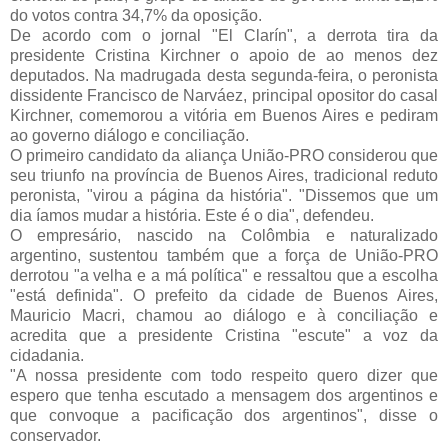
do votos contra 34,7% da oposição.
De acordo com o jornal "El Clarín", a derrota tira da
presidente Cristina Kirchner o apoio de ao menos dez
deputados. Na madrugada desta segunda-feira, o peronista
dissidente Francisco de Narváez, principal opositor do casal
Kirchner, comemorou a vitória em Buenos Aires e pediram
ao governo diálogo e conciliação.
O primeiro candidato da aliança União-PRO considerou que
seu triunfo na província de Buenos Aires, tradicional reduto
peronista, "virou a página da história". "Dissemos que um
dia íamos mudar a história. Este é o dia", defendeu.
O empresário, nascido na Colômbia e naturalizado
argentino, sustentou também que a força de União-PRO
derrotou "a velha e a má política" e ressaltou que a escolha
"está definida". O prefeito da cidade de Buenos Aires,
Mauricio Macri, chamou ao diálogo e à conciliação e
acredita que a presidente Cristina "escute" a voz da
cidadania.
"A nossa presidente com todo respeito quero dizer que
espero que tenha escutado a mensagem dos argentinos e
que convoque a pacificação dos argentinos", disse o
conservador.