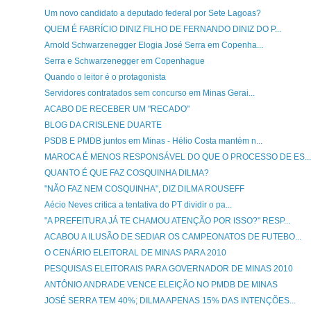
Um novo candidato a deputado federal por Sete Lagoas?
QUEM É FABRÍCIO DINIZ FILHO DE FERNANDO DINIZ DO P...
Arnold Schwarzenegger Elogia José Serra em Copenha...
Serra e Schwarzenegger em Copenhague
Quando o leitor é o protagonista
Servidores contratados sem concurso em Minas Gerai...
ACABO DE RECEBER UM "RECADO"
BLOG DA CRISLENE DUARTE
PSDB E PMDB juntos em Minas - Hélio Costa mantém n...
MAROCA É MENOS RESPONSÁVEL DO QUE O PROCESSO DE ES...
QUANTO É QUE FAZ COSQUINHA DILMA?
"NÃO FAZ NEM COSQUINHA", DIZ DILMA ROUSEFF
Aécio Neves critica a tentativa do PT dividir o pa...
"A PREFEITURA JÁ TE CHAMOU ATENÇÃO POR ISSO?" RESP...
ACABOU A ILUSÃO DE SEDIAR OS CAMPEONATOS DE FUTEBO...
O CENÁRIO ELEITORAL DE MINAS PARA 2010
PESQUISAS ELEITORAIS PARA GOVERNADOR DE MINAS 2010
ANTÔNIO ANDRADE VENCE ELEIÇÃO NO PMDB DE MINAS
JOSÉ SERRA TEM 40%; DILMA APENAS 15% DAS INTENÇÕES...