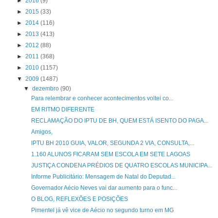
►
2016
(9)
►
2015
(33)
►
2014
(116)
►
2013
(413)
►
2012
(88)
►
2011
(368)
►
2010
(1157)
▼
2009
(1487)
▼
dezembro
(90)
Para relembrar e conhecer acontecimentos voltei co...
EM RITMO DIFERENTE
RECLAMAÇÃO DO IPTU DE BH, QUEM ESTÁ ISENTO DO PAGA...
Amigos,
IPTU BH 2010 GUIA, VALOR, SEGUNDA 2 VIA, CONSULTA,...
1.160 ALUNOS FICARAM SEM ESCOLA EM SETE LAGOAS
JUSTIÇA CONDENA PRÉDIOS DE QUATRO ESCOLAS MUNICIPA...
Informe Publicitário: Mensagem de Natal do Deputad...
Governador Aécio Neves vai dar aumento para o func...
O BLOG, REFLEXÕES E POSIÇÕES
Pimentel já vê vice de Aécio no segundo turno em MG