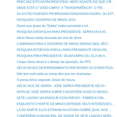
PRECONCEITO ANTINORDESTINO: MERCADANTE DIZ QUE CIR...
ONDE ESTÁ O "JOGO LIMPO", A "TRANSPARÊNCIA", O "RE...
OU ESTÃO FAZENDO PROPAGANDA ENGANOSA AGORA, OU EST...
PESQUISAS GOVERNO DE MINAS 2010:
Dizem que grupo de "Estela" matou jornalista e int...
PESQUISA DATAFOLHA PARA PRESIDENTE: SERRA VAI A 40...
Aécio Neves ainda descarta ser vice de Serra
CAMPANHA PARA O GOVERNO DE MINAS GERAIS (MG): AÉCI...
PESQUISA ISTOÉ/VOX POPULI PARA PRESIDENTE DEIXA DE...
PESQUISA PARA PRESIDENTE: DILMA EMPACOU, ELA VAI A...
Chapa Serra-Aécio é o desejo da oposição, diz PPS
AÉCIO NEVES DESPRENDIMENTO PARTIDÁRIO OU ESPERTEZA...
Não tem outro jeito as coisas têm que ser chamadas...
O pensa Aécio segundo Josias de Souza
AÉCIO VICE DE SERRA - JOSÉ SERRA PRESIDENTE AÉCIO ...
NOTA DE JOSÉ SERRA SOBRE A DESISTÊNCIA AÉCIO NEVES...
SETE LAGOAS VAI ENGOLIR ESSA FARSA?: "FABRÍCIO DIN...
ENQUANTO O NORTE DE MINAS DEFENDE SEUS INTERESSES;...
LÁ DO NORTE ELES ESTAVAM NA DÚVIDA SOBRE QUAL DOS ...
CONFERÊNCIA MUNICIPAL DE SAÚDE DE SETE LAGOAS SERÁ...