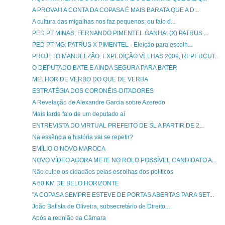
A PROVA!!! A CONTA DA COPASA É MAIS BARATA QUE A D...
A cultura das migalhas nos faz pequenos; ou falo d...
PED PT MINAS, FERNANDO PIMENTEL GANHA; (X) PATRUS ...
PED PT MG: PATRUS X PIMENTEL - Eleição para escolh...
PROJETO MANUELZÃO, EXPEDIÇÃO VELHAS 2009, REPERCUT...
O DEPUTADO BATE E AINDA SEGURA PARA BATER
MELHOR DE VERBO DO QUE DE VERBA
ESTRATÉGIA DOS CORONÉIS-DITADORES
A Revelação de Alexandre Garcia sobre Azeredo
Mais tarde falo de um deputado aí
ENTREVISTA DO VIRTUAL PREFEITO DE SL A PARTIR DE 2...
Na essência a história vai se repetir?
EMÍLIO O NOVO MAROCA
NOVO VÍDEO AGORA METE NO ROLO POSSÍVEL CANDIDATO A...
Não culpe os cidadãos pelas escolhas dos políticos
A 60 KM DE BELO HORIZONTE
"A COPASA SEMPRE ESTEVE DE PORTAS ABERTAS PARA SET...
João Batista de Oliveira, subsecretário de Direito...
Após a reunião da Câmara