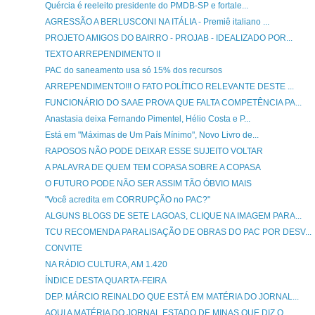
Quércia é reeleito presidente do PMDB-SP e fortale...
AGRESSÃO A BERLUSCONI NA ITÁLIA - Premiê italiano ...
PROJETO AMIGOS DO BAIRRO - PROJAB - IDEALIZADO POR...
TEXTO ARREPENDIMENTO II
PAC do saneamento usa só 15% dos recursos
ARREPENDIMENTO!!! O FATO POLÍTICO RELEVANTE DESTE ...
FUNCIONÁRIO DO SAAE PROVA QUE FALTA COMPETÊNCIA PA...
Anastasia deixa Fernando Pimentel, Hélio Costa e P...
Está em "Máximas de Um País Mínimo", Novo Livro de...
RAPOSOS NÃO PODE DEIXAR ESSE SUJEITO VOLTAR
A PALAVRA DE QUEM TEM COPASA SOBRE A COPASA
O FUTURO PODE NÃO SER ASSIM TÃO ÓBVIO MAIS
"Você acredita em CORRUPÇÃO no PAC?"
ALGUNS BLOGS DE SETE LAGOAS, CLIQUE NA IMAGEM PARA...
TCU RECOMENDA PARALISAÇÃO DE OBRAS DO PAC POR DESV...
CONVITE
NA RÁDIO CULTURA, AM 1.420
ÍNDICE DESTA QUARTA-FEIRA
DEP. MÁRCIO REINALDO QUE ESTÁ EM MATÉRIA DO JORNAL...
AQUI A MATÉRIA DO JORNAL ESTADO DE MINAS QUE DIZ Q...