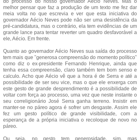
do processo do nosso governador Aécio Neves. Mas o
melhor pensar que faz a produção de um texto me fez dar
meia volta no que escrevia e ver que esta iniciativa do
governador Aécio Neves pode não ser uma desistência da
pré-candidatura, mas o contrário, ela tem evidências de um
grande lance para tentar reverter um quadro desfavorável a
ele, Aécio. Em frente.
Quanto ao governador Aécio Neves sua saída do processo
tem mais que "generosa compreensão do momento político"
como diz o ex-presidente Fernando Henrique, ainda que
tenha essa compreensão, claro também tem bom senso e
calculo. Acho que Aécio vê que a hora é de Serra e até a
possibilidade de ser seu vice, mas o que ele enxerga com
este gesto de grande desprendimento é a possibilidade de
voltar com força ao processo, uma vez que neste instante o
seu correligionário José Serra ganha terreno. Insistir em
manter-se no páreo agora é sofrer um desgaste. Assim ele
fez um gesto político de grande visibilidade, com a
esperança de a própria iniciativa o recoloque de novo no
páreo.
Ou seja, no gesto tem generosidade, sim, mas