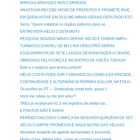
IRREGULARIDADES NOS CORREIOS
ANASTASIA RECEBE APOIO DE PREFEITOS E PROMETE INVE...
EM QUEM VOTAR EM 2010 MG MINAS GERAIS DEPUTADO EST...
Serra: “Quero estatizar os órgãos públicos para se...
ENTREVISTA HÉLIO COSTA MGTV
PESQUISA SENADO MINAS GERAIS: AÉCIO E ITAMAR AMPLI...
TURMA DO CHAPÉU DE BH CRIA VÍDEO PRÓ-SERRA
ESSA DERROTA DE SETE LAGOAS DEVERIA FAZER A CIDADE...
OBRIGADO PELA FORÇA E INCENTIVO DE VOCÊS TODAS!!!
Este é o negócio que temos juntos!!!
HÉLIO COSTA PODE DAR COMANDO DA CEMIG A EX-PRESIDE...
CONTINUIDADE E ALTERNÂNCIA FERRIRA GULLAR, NA FOLH...
Os porões do PT — Sindicalista conta tudo: grupo f...
Você me odeia ou me tem amor?
TREs já receberam 61,3 mil registros de eleitor pa...
8 PONTOS NÃO É NADA!
PERÍODO DECISIVO COMEÇA NA SEGUNDA QUINZENA DE SET...
AÉCIO CUMPRE PROMESSA E NADA NO RIO DAS VELHAS
Vereador suspeito de agredir aposentado é procurad...
Minha Casa, Minha Vida: como se constrói uma menti...