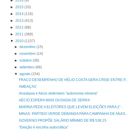
►
2016
(9)
►
2015
(33)
►
2014
(116)
►
2013
(413)
►
2012
(88)
►
2011
(368)
▼
2010
(1157)
►
dezembro
(15)
►
novembro
(14)
►
outubro
(36)
►
setembro
(66)
▼
agosto
(154)
FRACO DESEMPENHO DE HÉLIO COSTA GERA CRISE ENTRE P...
AMEAÇAS
Anastasia e Aécio defendem ''autonomia mineira''
AÉCIO ESPERA MAIS OUSADIA DE SERRA
MARINA PEDE A ELEITORES QUE LEVEM ELEIÇÕES PARA 2°...
MINAS: PARTIDO VERDE DEBANDA PARA CAMPANHA DE ANAS...
GOVERNO PROPÕE SALÁRIO MÍNIMO DE R$ 538,15
“Eleição é escolha autocrática”