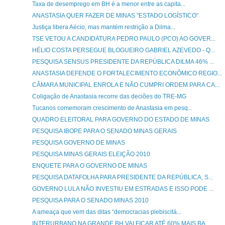
Taxa de desemprego em BH é a menor entre as capita...
ANASTASIA QUER FAZER DE MINAS "ESTADO LOGÍSTICO"
Justiça libera Aécio, mas mantém restrição a Dilma...
TSE VETOU A CANDIDATURA PEDRO PAULO (PCO) AO GOVER...
HÉLIO COSTA PERSEGUE BLOGUEIRO GABRIEL AZEVEDO - Q...
PESQUISA SENSUS PRESIDENTE DA REPÚBLICA DILMA 46% ...
ANASTASIA DEFENDE O FORTALECIMENTO ECONÔMICO REGIO...
CÂMARA MUNICIPAL ENROLA E NÃO CUMPRI ORDEM PARA CA...
Coligação de Anastasia recorre das deciões do TRE-MG
Tucanos comemoram crescimento de Anastasia em pesq...
QUADRO ELEITORAL PARA GOVERNO DO ESTADO DE MINAS
PESQUISA IBOPE PARA O SENADO MINAS GERAIS
PESQUISA GOVERNO DE MINAS
PESQUISA MINAS GERAIS ELEIÇÃO 2010
ENQUETE PARA O GOVERNO DE MINAS
PESQUISA DATAFOLHA PARA PRESIDENTE DA REPÚBLICA, S...
GOVERNO LULA NÃO INVESTIU EM ESTRADAS E ISSO PODE ...
PESQUISA PARA O SENADO MINAS 2010
A ameaça que vem das ditas “democracias plebiscitá...
INTERURBANO NA GRANDE BH VAI FICAR ATÉ 60% MAIS BA...