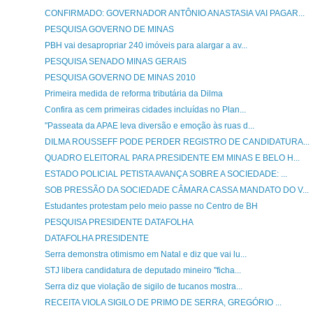
CONFIRMADO: GOVERNADOR ANTÔNIO ANASTASIA VAI PAGAR...
PESQUISA GOVERNO DE MINAS
PBH vai desapropriar 240 imóveis para alargar a av...
PESQUISA SENADO MINAS GERAIS
PESQUISA GOVERNO DE MINAS 2010
Primeira medida de reforma tributária da Dilma
Confira as cem primeiras cidades incluídas no Plan...
"Passeata da APAE leva diversão e emoção às ruas d...
DILMA ROUSSEFF PODE PERDER REGISTRO DE CANDIDATURA...
QUADRO ELEITORAL PARA PRESIDENTE EM MINAS E BELO H...
ESTADO POLICIAL PETISTA AVANÇA SOBRE A SOCIEDADE: ...
SOB PRESSÃO DA SOCIEDADE CÂMARA CASSA MANDATO DO V...
Estudantes protestam pelo meio passe no Centro de BH
PESQUISA PRESIDENTE DATAFOLHA
DATAFOLHA PRESIDENTE
Serra demonstra otimismo em Natal e diz que vai lu...
STJ libera candidatura de deputado mineiro ''ficha...
Serra diz que violação de sigilo de tucanos mostra...
RECEITA VIOLA SIGILO DE PRIMO DE SERRA, GREGÓRIO ...