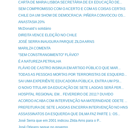
CARTA DE MARIA LISBOA SECRETÁRIA DE EX EDUCAÇÃO DE...
SEM COMPROMISSO COM O ACERTO E COM AS COISAS CERTAS
CHILE DA UM SHOW DE DEMOCRACIA: PIÑERA CONVOCOU OS...
ANASTASIA 20%
McDonald’s solidário
DIREITA VENCE ELEIÇÃO NO CHILE
JOSÉ SERRA INAUGURA PARQUE ZILDA ARNS
MARILZA COMENTA
"SEM CONSTRANGIMENTO" FLÁVIO?
É A NATUREZA PETRALHA
FLÁVIO DE CASTRO INSINUA EM ARTIGO PÚBLICO QUE MAR...
TODAS AS PESSOAS MORTAS POR TERRORISTAS DE ESQUERD...
SAI UMA EXPERIÊNTE EDUCADORA PÚBLICA, ENTRA UM PSI...
O NOVO TITULAR DA EDUCAÇÃO DE SETE LAGOAS SERÁ FER...
HOSPITAL REGIONAL EM... FEVEREIRO DE 2011? DUVIDO
ACORDO ACABA COM INTERVENÇÃO NA MATERNIDADE ODETE ...
PREFEITURA DE SETE LAGOAS ENCERRA INTERVENÇÃO NO HN
ASSASSINATOS DA ESQUERDA QUE DILMA FAZ PARTE 1: OS...
José Serra que em 2001 indicou Zilda Arns para o P...
José Orleans segue no governo