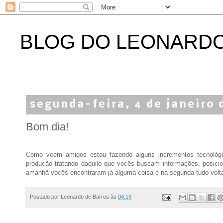
BLOG DO LEONARD
segunda-feira, 4 de janeiro 
Bom dia!
Como veem amigos estou fazendo alguns incrementos tecnológic
produção tratando daquilo que vocês buscam informações, posicio
amanhã vocês encontraram já alguma coisa e na segunda tudo volta
Postado por
Leonardo de Barros
às
04:19