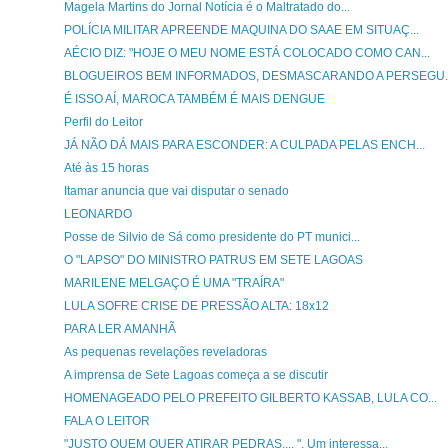
Magela Martins do Jornal Notícia é o Maltratado do...
POLÍCIA MILITAR APREENDE MAQUINA DO SAAE EM SITUAÇ...
AÉCIO DIZ: "HOJE O MEU NOME ESTÁ COLOCADO COMO CAN...
BLOGUEIROS BEM INFORMADOS, DESMASCARANDO A PERSEGU..
É ISSO AÍ, MAROCA TAMBÉM É MAIS DENGUE
Perfil do Leitor
JÁ NÃO DÁ MAIS PARA ESCONDER: A CULPADA PELAS ENCH...
Até às 15 horas
Itamar anuncia que vai disputar o senado
LEONARDO
Posse de Silvio de Sá como presidente do PT munici...
O "LAPSO" DO MINISTRO PATRUS EM SETE LAGOAS
MARILENE MELGAÇO É UMA "TRAÍRA"
LULA SOFRE CRISE DE PRESSÃO ALTA: 18x12
PARA LER AMANHÃ
As pequenas revelações reveladoras
A imprensa de Sete Lagoas começa a se discutir
HOMENAGEADO PELO PREFEITO GILBERTO KASSAB, LULA CO...
FALA O LEITOR
"JUSTO QUEM QUER ATIRAR PEDRAS.... ", Um interessa...