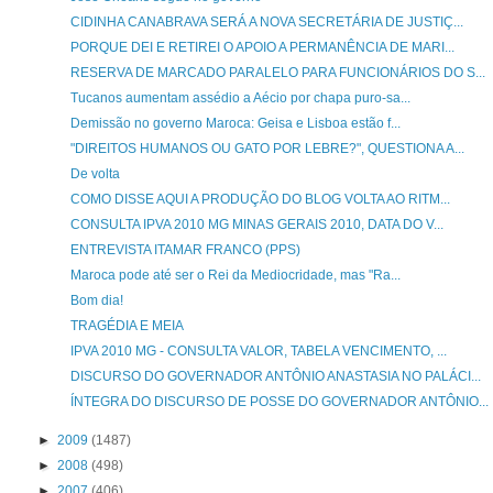
CIDINHA CANABRAVA SERÁ A NOVA SECRETÁRIA DE JUSTIÇ...
PORQUE DEI E RETIREI O APOIO A PERMANÊNCIA DE MARI...
RESERVA DE MARCADO PARALELO PARA FUNCIONÁRIOS DO S...
Tucanos aumentam assédio a Aécio por chapa puro-sa...
Demissão no governo Maroca: Geisa e Lisboa estão f...
"DIREITOS HUMANOS OU GATO POR LEBRE?", QUESTIONA A...
De volta
COMO DISSE AQUI A PRODUÇÃO DO BLOG VOLTA AO RITM...
CONSULTA IPVA 2010 MG MINAS GERAIS 2010, DATA DO V...
ENTREVISTA ITAMAR FRANCO (PPS)
Maroca pode até ser o Rei da Mediocridade, mas "Ra...
Bom dia!
TRAGÉDIA E MEIA
IPVA 2010 MG - CONSULTA VALOR, TABELA VENCIMENTO, ...
DISCURSO DO GOVERNADOR ANTÔNIO ANASTASIA NO PALÁCI...
ÍNTEGRA DO DISCURSO DE POSSE DO GOVERNADOR ANTÔNIO...
►
2009
(1487)
►
2008
(498)
►
2007
(406)