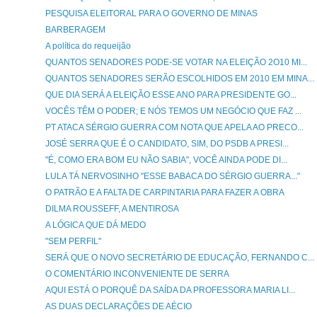
PESQUISA ELEITORAL PARA O GOVERNO DE MINAS
BARBERAGEM
A política do requeijão
QUANTOS SENADORES PODE-SE VOTAR NA ELEIÇÃO 2O10 MI...
QUANTOS SENADORES SERÃO ESCOLHIDOS EM 2010 EM MINA...
QUE DIA SERÁ A ELEIÇÃO ESSE ANO PARA PRESIDENTE GO...
VOCÊS TÊM O PODER; E NÓS TEMOS UM NEGÓCIO QUE FAZ ...
PT ATACA SÉRGIO GUERRA COM NOTA QUE APELA AO PRECO...
JOSÉ SERRA QUE É O CANDIDATO, SIM, DO PSDB A PRESI...
"É, COMO ERA BOM EU NÃO SABIA", VOCÊ AINDA PODE DI...
LULA TÁ NERVOSINHO "ESSE BABACA DO SÉRGIO GUERRA..."
O PATRÃO E A FALTA DE CARPINTARIA PARA FAZER A OBRA
DILMA ROUSSEFF, A MENTIROSA
A LÓGICA QUE DÁ MEDO
"SEM PERFIL"
SERÁ QUE O NOVO SECRETÁRIO DE EDUCAÇÃO, FERNANDO C...
O COMENTÁRIO INCONVENIENTE DE SERRA
AQUI ESTÁ O PORQUÊ DA SAÍDA DA PROFESSORA MARIA LI...
AS DUAS DECLARAÇÕES DE AÉCIO