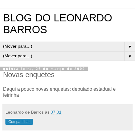
BLOG DO LEONARDO
BARROS
▼
▼
quinta-feira, 26 de março de 2009
Novas enquetes
Daqui a pouco novas
enquetes
: deputado estadual e
feirinha
Leonardo de Barros
às
07:01
Compartilhar