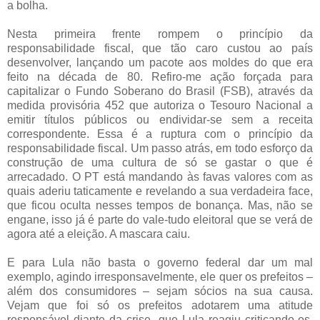
a bolha.
Nesta primeira frente rompem o princípio da
responsabilidade fiscal, que tão caro custou ao país
desenvolver, lançando um pacote aos moldes do que era
feito na década de 80. Refiro-me ação forçada para
capitalizar o Fundo Soberano do Brasil (FSB), através da
medida provisória 452 que autoriza o Tesouro Nacional a
emitir títulos públicos ou endividar-se sem a receita
correspondente. Essa é a ruptura com o princípio da
responsabilidade fiscal. Um passo atrás, em todo esforço da
construção de uma cultura de só se gastar o que é
arrecadado. O PT está mandando às favas valores com as
quais aderiu taticamente e revelando a sua verdadeira face,
que ficou oculta nesses tempos de bonança. Mas, não se
engane, isso já é parte do vale-tudo eleitoral que se verá de
agora até a eleição. A mascara caiu.
E para Lula não basta o governo federal dar um mal
exemplo, agindo irresponsavelmente, ele quer os prefeitos –
além dos consumidores – sejam sócios na sua causa.
Vejam que foi só os prefeitos adotarem uma atitude
responsável diante da crise, que Lula reagiu criticando-os.