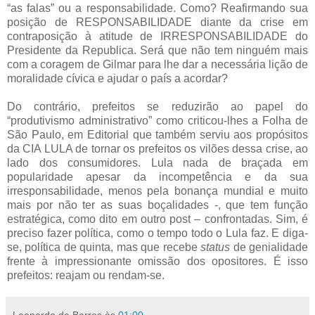
“as falas” ou a responsabilidade. Como? Reafirmando sua
posição de RESPONSABILIDADE diante da crise em
contraposição à atitude de IRRESPONSABILIDADE do
Presidente da Republica. Será que não tem ninguém mais
com a coragem de Gilmar para lhe dar a necessária lição de
moralidade cívica e ajudar o país a acordar?
Do contrário, prefeitos se reduzirão ao papel do
“produtivismo administrativo” como criticou-lhes a Folha de
São Paulo, em Editorial que também serviu aos propósitos
da CIA LULA de tornar os prefeitos os vilões dessa crise, ao
lado dos consumidores. Lula nada de braçada em
popularidade apesar da incompetência e da sua
irresponsabilidade, menos pela bonança mundial e muito
mais por não ter as suas boçalidades -, que tem função
estratégica, como dito em outro post – confrontadas. Sim, é
preciso fazer política, como o tempo todo o Lula faz. E diga-
se, política de quinta, mas que recebe
status
de genialidade
frente à impressionante omissão dos opositores. É isso
prefeitos: reajam ou rendam-se.
Leonardo de Barros
às
01:00