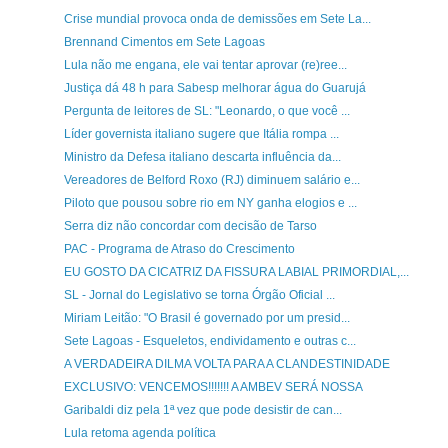
Crise mundial provoca onda de demissões em Sete La...
Brennand Cimentos em Sete Lagoas
Lula não me engana, ele vai tentar aprovar (re)ree...
Justiça dá 48 h para Sabesp melhorar água do Guarujá
Pergunta de leitores de SL: "Leonardo, o que você ...
Líder governista italiano sugere que Itália rompa ...
Ministro da Defesa italiano descarta influência da...
Vereadores de Belford Roxo (RJ) diminuem salário e...
Piloto que pousou sobre rio em NY ganha elogios e ...
Serra diz não concordar com decisão de Tarso
PAC - Programa de Atraso do Crescimento
EU GOSTO DA CICATRIZ DA FISSURA LABIAL PRIMORDIAL,...
SL - Jornal do Legislativo se torna Órgão Oficial ...
Miriam Leitão: "O Brasil é governado por um presid...
Sete Lagoas - Esqueletos, endividamento e outras c...
A VERDADEIRA DILMA VOLTA PARA A CLANDESTINIDADE
EXCLUSIVO: VENCEMOS!!!!!!! A AMBEV SERÁ NOSSA
Garibaldi diz pela 1ª vez que pode desistir de can...
Lula retoma agenda política