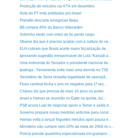
Produção de veículos cai 47% em dezembro
Nota do PT irrita entidades pró-Israel
Planalto descarta renegociar Itaipu
BB compra 49% do Banco Votorantim
Sobrinho eleito com votos do tio perde cargo
Obama dia que é preciso acabar com a cultura do va...
EUA cobram que Brasil aceite maior fiscalização de...
Ignorando sugestão irresponsável de Lula "Kassab a...
Uma entrevista do Senador e presidente nacional do...
Ipatinga - Ferramenta sofre mais uma derrota no TSE
Secretário de Serra ressalta legalidade de operaçã...
Fluxo cambial fecha o ano no negativo pela 1ª vez ...
Chávez diz que precisa de mais 10 anos no poder
Israel e Hamas se reunirão no Egito na quinta, diz...
PSB acusa Lupi de negociar apoio a Temer e saída d...
Governo prepara novas medidas anticrise para const...
Hamas volta a lançar foguetes minutos após pausa e...
Ministério não cumpre nem 20% da meta de 2008 no c...
Polícia prende quadrilha especializada em grampos ...