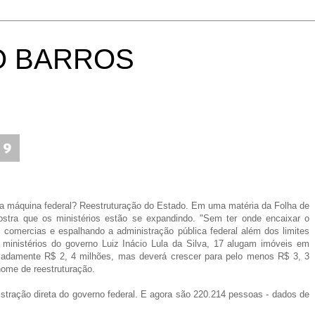
O BARROS
09
 máquina federal? Reestruturação do Estado. Em uma matéria da Folha de
stra que os ministérios estão se expandindo. "Sem ter onde encaixar o
 comercias e espalhando a administração pública federal além dos limites
 ministérios do governo Luiz Inácio Lula da Silva, 17 alugam imóveis em
madamente R$ 2, 4 milhões, mas deverá crescer para pelo menos R$ 3, 3
nome de reestruturação.
stração direta do governo federal. E agora são 220.214 pessoas - dados de