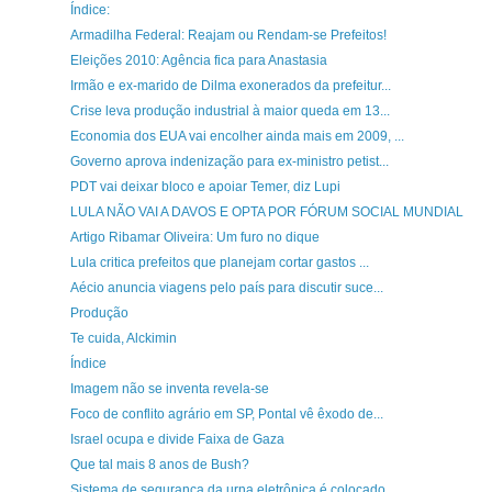
Índice:
Armadilha Federal: Reajam ou Rendam-se Prefeitos!
Eleições 2010: Agência fica para Anastasia
Irmão e ex-marido de Dilma exonerados da prefeitur...
Crise leva produção industrial à maior queda em 13...
Economia dos EUA vai encolher ainda mais em 2009, ...
Governo aprova indenização para ex-ministro petist...
PDT vai deixar bloco e apoiar Temer, diz Lupi
LULA NÃO VAI A DAVOS E OPTA POR FÓRUM SOCIAL MUNDIAL
Artigo Ribamar Oliveira: Um furo no dique
Lula critica prefeitos que planejam cortar gastos ...
Aécio anuncia viagens pelo país para discutir suce...
Produção
Te cuida, Alckimin
Índice
Imagem não se inventa revela-se
Foco de conflito agrário em SP, Pontal vê êxodo de...
Israel ocupa e divide Faixa de Gaza
Que tal mais 8 anos de Bush?
Sistema de segurança da urna eletrônica é colocado...