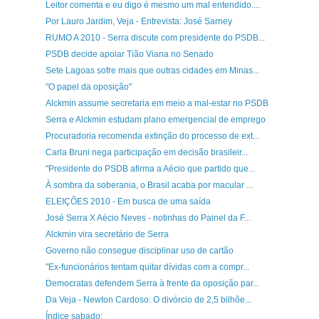
Leitor comenta e eu digo é mesmo um mal entendido....
Por Lauro Jardim, Veja - Entrevista: José Sarney
RUMO A 2010 - Serra discute com presidente do PSDB...
PSDB decide apoiar Tião Viana no Senado
Sete Lagoas sofre mais que outras cidades em Minas...
"O papel da oposição"
Alckmin assume secretaria em meio a mal-estar no PSDB
Serra e Alckmin estudam plano emergencial de emprego
Procuradoria recomenda extinção do processo de ext...
Carla Bruni nega participação em decisão brasileir...
"Presidente do PSDB afirma a Aécio que partido que...
À sombra da soberania, o Brasil acaba por macular ...
ELEIÇÕES 2010 - Em busca de uma saída
José Serra X Aécio Neves - notinhas do Painel da F...
Alckmin vira secretário de Serra
Governo não consegue disciplinar uso de cartão
"Ex-funcionários tentam quitar dívidas com a compr...
Democratas defendem Serra à frente da oposição par...
Da Veja - Newton Cardoso: O divórcio de 2,5 bilhõe...
Índice sabado: