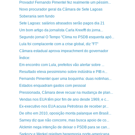
Provado! Fernando Pimentel fez realmente um péssim...
Novo procurador geral da Câmara de Sete Lagoas
Soberania sem fundo
Sete Lagoas: salários atrasados serão pagos dia 21
Um bom artigo da jornalista Carla Kreefft do jorna...
Segundo jornal O Tempo "Clima no PSDB esquenta apó...
Lula foi complacente com a crise global, diz "FT"
Câmara estadual aprova impeachment do governador
Índice:
Em encontro com Lula, prefeitos vão alertar sobre ...
Resultado eleva pessimismo sobre indústria e PIB n...
Fernando Pimentel quer uma boquinha: duas notinhas...
Estados enquadram gastos com pessoal
Pressionada, Câmara deve recuar na mudança de plan...
Vendas nos EUA têm pior fim de ano desde 1969, e c...
Ex-executivo nos EUA acusa Petrobras de receber pr...
De olho em 2010, oposição monta palanque em Brasíl...
Sarney diz que não concorre, mas busca apoio de co...
Alckmin nega intenção de deixar o PSDB para se can...
Sarkozy e Merkel rejeitam hegemonia norte-americana