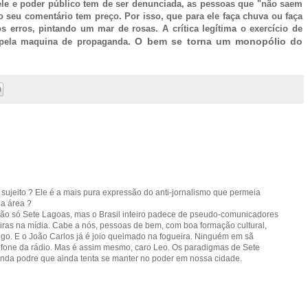
ele e poder público tem de ser denunciada, as pessoas que "
não saem
 seu comentário tem preço. Por isso, que para ele faça chuva ou faça
erros, pintando um mar de rosas. A crítica legítima o exercício de
O bem se torna um monopólio do
a pela maquina de propaganda.
sujeito ? Ele é a mais pura expressão do anti-jornalismo que permeia
a área ?
 Não só Sete Lagoas, mas o Brasil inteiro padece de pseudo-comunicadores
eiras na mídia. Cabe a nós, pessoas de bem, com boa formação cultural,
rigo. E o João Carlos já é joio queimado na fogueira. Ninguém em sã
ofone da rádio. Mas é assim mesmo, caro Leo. Os paradigmas de Sete
nda podre que ainda tenta se manter no poder em nossa cidade.