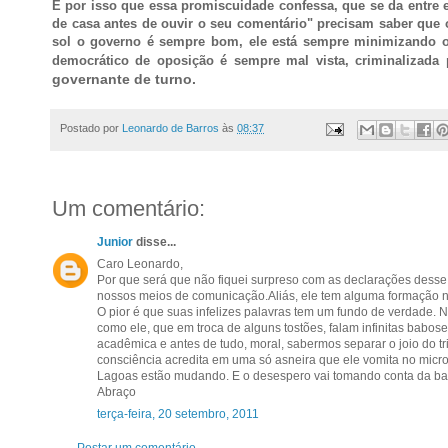
É por isso que essa promiscuidade confessa, que se da entre 
de casa antes de ouvir o seu comentário" precisam saber que o
sol o governo é sempre bom, ele está sempre minimizando os 
democrático de oposição é sempre mal vista, criminalizad
governante de turno.
Postado por
Leonardo de Barros
às
08:37
Um comentário:
Junior
disse...
Caro Leonardo,
Por que será que não fiquei surpreso com as declarações desse 
nossos meios de comunicação.Aliás, ele tem alguma formação n
O pior é que suas infelizes palavras tem um fundo de verdade.
como ele, que em troca de alguns tostões, falam infinitas babos
acadêmica e antes de tudo, moral, sabermos separar o joio do t
consciência acredita em uma só asneira que ele vomita no micr
Lagoas estão mudando. E o desespero vai tomando conta da ba
Abraço
terça-feira, 20 setembro, 2011
Postar um comentário