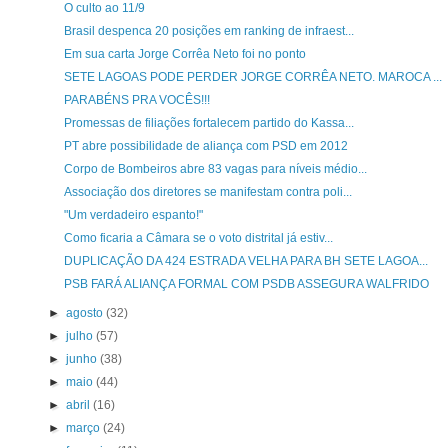
O culto ao 11/9
Brasil despenca 20 posições em ranking de infraest...
Em sua carta Jorge Corrêa Neto foi no ponto
SETE LAGOAS PODE PERDER JORGE CORRÊA NETO. MAROCA ...
PARABÉNS PRA VOCÊS!!!
Promessas de filiações fortalecem partido do Kassa...
PT abre possibilidade de aliança com PSD em 2012
Corpo de Bombeiros abre 83 vagas para níveis médio...
Associação dos diretores se manifestam contra poli...
"Um verdadeiro espanto!"
Como ficaria a Câmara se o voto distrital já estiv...
DUPLICAÇÃO DA 424 ESTRADA VELHA PARA BH SETE LAGOA...
PSB FARÁ ALIANÇA FORMAL COM PSDB ASSEGURA WALFRIDO
►
agosto
(32)
►
julho
(57)
►
junho
(38)
►
maio
(44)
►
abril
(16)
►
março
(24)