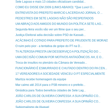
Sete Lagoas e mais 13 cidades oficializam candidat...
COMO EU DISSE EM 2009 (LINKS ABAIXO): "Que Luxo! O...
ENTREVISTA DO PREFEITO MARCIO LACERDA AO JORNAL O ...
PEDESTRES EM SETE LAGOAS NÃO SÃO RESPEITADOS
UM ABRAÇO AOS AMIGOS DO MUNDO DA POLÍTICA SETE-LAG...
Segunda-feira vocês vão ver um filme que o seu per...
Justiça Eleitoral adia decisão sobre PSD de Kassab...
ACÁCINHO É COTADO PARA PREFEITO DE PRUDENTE DE MORAE
O ruim pelo pior - a tentativa de golpe do PT na D...
TV ALTEROSA PRESTA UM DESSERVIÇO A POLITIZAÇÃO DO ...
UMA DECISÃO COMUM POR MOTIVOS ANTAGÔNICOS. AH, E O...
Troca de insultos no plenário da Câmara de Vereado...
FUNCIONÁRIO É ESMURRADO E CHUTADO DENTRO DO PA CEN...
17 VEREADORES A SOCIEDADE VENCEU O PT ESPECIALMENTE
Marilza recebe homenagem da equipe
Mar calmo até 2014 para o PSB mineiro e o prefeito...
Ginástica para Todos beneficia cidades de Sete Lag...
JOÃO CARLOS DE OLIVEIRA CONFESSA: A SUA OPINIÃO CO...
JOÃO CARLOS DE OLIVEIRA CONFESSA: A SUA OPINIÃO CO...
Subjornalismo de Aluguel