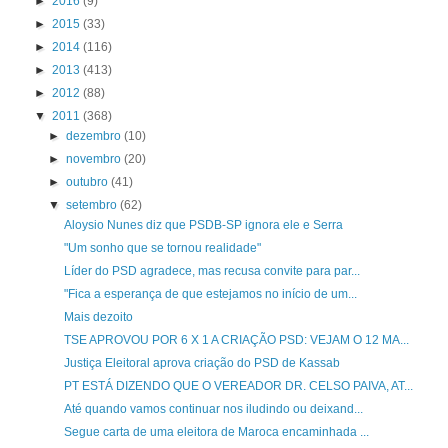
►
2016
(9)
►
2015
(33)
►
2014
(116)
►
2013
(413)
►
2012
(88)
▼
2011
(368)
►
dezembro
(10)
►
novembro
(20)
►
outubro
(41)
▼
setembro
(62)
Aloysio Nunes diz que PSDB-SP ignora ele e Serra
"Um sonho que se tornou realidade"
Líder do PSD agradece, mas recusa convite para par...
"Fica a esperança de que estejamos no início de um...
Mais dezoito
TSE APROVOU POR 6 X 1 A CRIAÇÃO PSD: VEJAM O 12 MA...
Justiça Eleitoral aprova criação do PSD de Kassab
PT ESTÁ DIZENDO QUE O VEREADOR DR. CELSO PAIVA, AT...
Até quando vamos continuar nos iludindo ou deixand...
Segue carta de uma eleitora de Maroca encaminhada ...