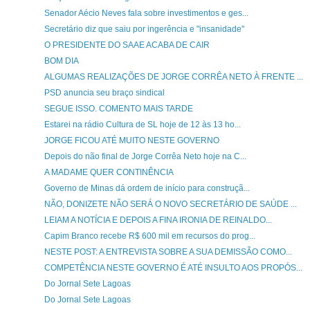
Senador Aécio Neves fala sobre investimentos e ges...
Secretário diz que saiu por ingerência e "insanidade"
O PRESIDENTE DO SAAE ACABA DE CAIR
BOM DIA
ALGUMAS REALIZAÇÕES DE JORGE CORRÊA NETO À FRENTE ...
PSD anuncia seu braço sindical
SEGUE ISSO. COMENTO MAIS TARDE
Estarei na rádio Cultura de SL hoje de 12 às 13 ho...
JORGE FICOU ATÉ MUITO NESTE GOVERNO
Depois do não final de Jorge Corrêa Neto hoje na C...
A MADAME QUER CONTINÊNCIA
Governo de Minas dá ordem de início para construçã...
NÃO, DONIZETE NÃO SERÁ O NOVO SECRETÁRIO DE SAÚDE ...
LEIAM A NOTÍCIA E DEPOIS A FINA IRONIA DE REINALDO...
Capim Branco recebe R$ 600 mil em recursos do prog...
NESTE POST: A ENTREVISTA SOBRE A SUA DEMISSÃO COMO...
COMPETÊNCIA NESTE GOVERNO É ATÉ INSULTO AOS PROPÓS...
Do Jornal Sete Lagoas
Do Jornal Sete Lagoas