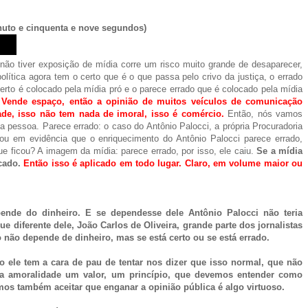
inuto e cinquenta e nove segundos)
 não tiver exposição de mídia corre um risco muito grande de desaparecer,
política agora tem o certo que é o que passa pelo crivo da justiça, o errado
certo é colocado pela mídia pró e o parece errado que é colocado pela mídia
Vende espaço, então a opinião de muitos veículos de comunicação
ade, isso não tem nada de imoral, isso é comércio.
Então, nós vamos
a pessoa. Parece errado: o caso do Antônio Palocci, a própria Procuradoria
ou em evidência que o enriquecimento do Antônio Palocci parece errado,
ue ficou? A imagem da mídia: parece errado, por isso, ele caiu.
Se a mídia
icado.
Então isso é aplicado em todo lugar. Claro, em volume maior ou
pende do dinheiro. E se dependesse dele Antônio Palocci não teria
 diferente dele, João Carlos de Oliveira, grande parte dos jornalistas
o não depende de dinheiro, mas se está certo ou se está errado.
o ele tem a cara de pau de tentar nos dizer que isso normal, que não
ua amoralidade um valor, um princípio, que devemos entender como
emos também aceitar que
enganar a opinião pública é algo virtuoso.