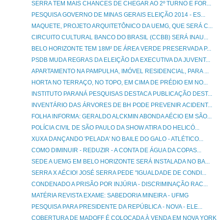
SERRA TEM MAIS CHANCES DE CHEGAR AO 2º TURNO E FOR...
PESQUISA GOVERNO DE MINAS GERAIS ELEIÇÃO 2014 - ES...
MAQUETE, PROJETO ARQUITETÔNICO DA UEMG, QUE SERÁ C...
CIRCUITO CULTURAL BANCO DO BRASIL (CCBB) SERÁ INAU...
BELO HORIZONTE TEM 18M² DE ÁREA VERDE PRESERVADA P...
PSDB MUDA REGRAS DA ELEIÇÃO DA EXECUTIVA DA JUVENT...
APARTAMENTO NA PAMPULHA, IMÓVEL RESIDENCIAL, PARA ...
HORTA NO TERRAÇO, NO TOPO, EM CIMA DE PRÉDIO EM NO...
INSTITUTO PARANÁ PESQUISAS DESTACA PUBLICAÇÃO DEST...
INVENTÁRIO DAS ÁRVORES DE BH PODE PREVENIR ACIDENT...
FOLHA INFORMA: GERALDO ALCKMIN ABONDA AÉCIO EM SÃO...
POLÍCIA CIVIL DE SÃO PAULO DA SHOW ATIRA DO HELICÓ...
XUXA DANÇANDO 'PELADA' NO BAILE DO GALO - ATLÉTICO...
COMO DIMINUIR - REDUZIR - A CONTA DE ÁGUA DA COPAS...
SEDE A UEMG EM BELO HORIZONTE SERÁ INSTALADA NO BA...
SERRA X AÉCIO! JOSÉ SERRA PEDE "IGUALDADE DE CONDI...
CONDENADO A PRISÃO POR INJÚRIA - DISCRIMINAÇÃO RAC...
MATÉRIA REVISTA EXAME: SABEDORIA MINEIRA - UFMG
PESQUISA PARA PRESIDENTE DA REPÚBLICA - NOVA - ELE...
COBERTURA DE MADOFF É COLOCADA À VENDA EM NOVA YORK