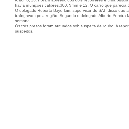
Antônio, 26. Foram apreendidos dois revólveres e uma pistola.
havia munições calibres.380, 9mm e 12. O carro que parecia te
O delegado Roberto Bayerlein, supervisor do SAT, disse que a 
trafegavam pela região. Segundo o delegado Alberto Pereira Ma
semana.
Os três presos foram autuados sob suspeita de roubo. A rep
suspeitos.