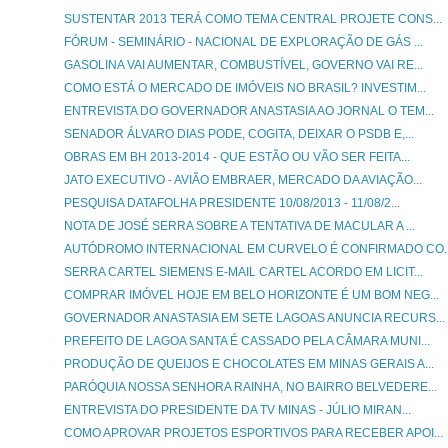
SUSTENTAR 2013 TERÁ COMO TEMA CENTRAL PROJETE CONS...
FÓRUM - SEMINÁRIO - NACIONAL DE EXPLORAÇÃO DE GÁS ...
GASOLINA VAI AUMENTAR, COMBUSTÍVEL, GOVERNO VAI RE...
COMO ESTÁ O MERCADO DE IMÓVEIS NO BRASIL? INVESTIM...
ENTREVISTA DO GOVERNADOR ANASTASIA AO JORNAL O TEM...
SENADOR ÁLVARO DIAS PODE, COGITA, DEIXAR O PSDB E,...
OBRAS EM BH 2013-2014 - QUE ESTÃO OU VÃO SER FEITA...
JATO EXECUTIVO - AVIÃO EMBRAER, MERCADO DA AVIAÇÃO...
PESQUISA DATAFOLHA PRESIDENTE 10/08/2013 - 11/08/2...
NOTA DE JOSÉ SERRA SOBRE A TENTATIVA DE MACULAR A ...
AUTÓDROMO INTERNACIONAL EM CURVELO É CONFIRMADO CO..
SERRA CARTEL SIEMENS E-MAIL CARTEL ACORDO EM LICIT...
COMPRAR IMÓVEL HOJE EM BELO HORIZONTE É UM BOM NEG...
GOVERNADOR ANASTASIA EM SETE LAGOAS ANUNCIA RECURS...
PREFEITO DE LAGOA SANTA É CASSADO PELA CÂMARA MUNI...
PRODUÇÃO DE QUEIJOS E CHOCOLATES EM MINAS GERAIS A...
PARÓQUIA NOSSA SENHORA RAINHA, NO BAIRRO BELVEDERE...
ENTREVISTA DO PRESIDENTE DA TV MINAS - JÚLIO MIRAN...
COMO APROVAR PROJETOS ESPORTIVOS PARA RECEBER APOI...