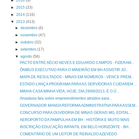
►
2016
(9)
►
2015
(33)
►
2014
(116)
▼
2013
(413)
►
dezembro
(6)
►
novembro
(47)
►
outubro
(32)
►
setembro
(17)
▼
agosto
(56)
PACTO ENTRE AÉCIO NEVES E EDUARDO CAMPOS - FIZERAM...
ÔNIBUS EXECUTIVO PARA O MINEIRÃO EM BH ASSISTIR JO...
MAPA DE RESULTADOS - MINAS EM NÚMEROS - VENCE PREM...
ESTADO LANÇA PROGRAMA PARA AS SERVIDORAS CUIDAREM ...
MINHA CASA MINHA VIDA, HOJE, DIA 29/08/2013, É O Ú...
Anastasia fala sobre empreendimentos atraídos para...
GOVERNADOR MANDA REFORMA ADMINISTRATIVA PARA ASSEM...
CONCURSO PARA OUVIDORIA DE MINAS GERAIS MG, EDITAL...
AEROPORTO DA PAMPULHA EM BH - HISTÓRIA E MUITO MAIS
INSCRIÇÃO EDUCAÇÃO INFANTIL EM BELO HORIZONTE - BH...
COMENTÁRIO DE UM LEITOR DE REINALDO AZEVEDO