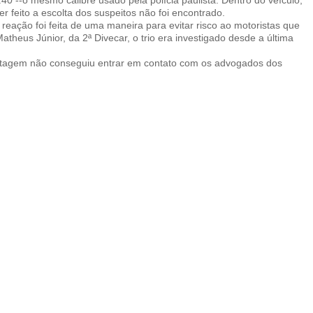
40 --o mesmo calibre usado pela polícia paulista. Dentro do veículo,
r feito a escolta dos suspeitos não foi encontrado.
reação foi feita de uma maneira para evitar risco ao motoristas que
theus Júnior, da 2ª Divecar, o trio era investigado desde a última
ortagem não conseguiu entrar em contato com os advogados dos