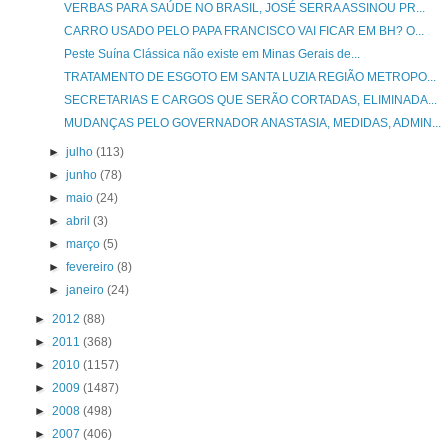
VERBAS PARA SAÚDE NO BRASIL, JOSÉ SERRA ASSINOU PR...
CARRO USADO PELO PAPA FRANCISCO VAI FICAR EM BH? O...
Peste Suína Clássica não existe em Minas Gerais de...
TRATAMENTO DE ESGOTO EM SANTA LUZIA REGIÃO METROPO...
SECRETARIAS E CARGOS QUE SERÃO CORTADAS, ELIMINADA...
MUDANÇAS PELO GOVERNADOR ANASTASIA, MEDIDAS, ADMIN...
►
julho
(113)
►
junho
(78)
►
maio
(24)
►
abril
(3)
►
março
(5)
►
fevereiro
(8)
►
janeiro
(24)
►
2012
(88)
►
2011
(368)
►
2010
(1157)
►
2009
(1487)
►
2008
(498)
►
2007
(406)