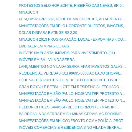
PROTESTOS BELO HORIZONTE, RIBEIRÃO DAS NEVES, BR 0...
MINASCON
PESQUISA: APROVAÇÃO DE DILMA CAI, REJEIÇÃO AUMENTA...
MANIFESTAÇÕES EM BELO HORIZONTE BH FOTOS, IMAGENS,...
DÓLAR DISPARA E ATINGE R$ 2,20
MINASCON 2013 PROGRAMAÇÃO, LOCAL - EXPOMINAS -, CO...
EMBRAER EM MINAS GERAIS
IMÓVEIS NA PLANTA, IMÓVEIS PARA INVESTIMENTO: (31)...
IMÓVEIS EM BH - VILA DA SERRA
LANÇAMENTOS NO VILA DA SERRA: APARTAMENTOS, SALAS,...
RESIDENCIAL VEREDAS (31) 99695-5000 AO LADO SHOPPI...
HOJE VAI TER PROTESTO EM BH BELO HORIZONTE, ONDE, ...
GRAN ROYALLE BETIM - LOTE EM RESIDENCIAL FECHADO -...
MANIFESTAÇÃO EM SÃO PAULO, HOJE VAI TER PROTESTO N...
MANIFESTAÇÃO EM SÃO PAULO, HOJE VAI TER PROTESTO N...
HELBOR OFFICES SAVASSI - BELO HORIZONTE - MAIS INF...
BAIRRO VILA DA SERRA EM BH MINAS GERAIS MG PRÓXIMO...
MANIFESTAÇÕES EM BH, CONFRONTO COM A POLÍCIA, PROT...
IMÓVEIS COMERCIAIS E RESIDENCIAIS NO VILA DA SERRA...