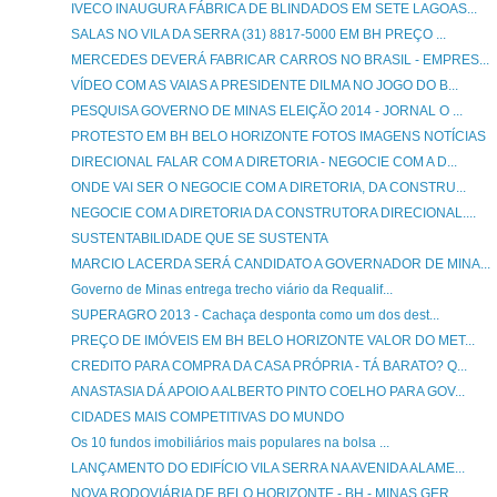
IVECO INAUGURA FÁBRICA DE BLINDADOS EM SETE LAGOAS...
SALAS NO VILA DA SERRA (31) 8817-5000 EM BH PREÇO ...
MERCEDES DEVERÁ FABRICAR CARROS NO BRASIL - EMPRES...
VÍDEO COM AS VAIAS A PRESIDENTE DILMA NO JOGO DO B...
PESQUISA GOVERNO DE MINAS ELEIÇÃO 2014 - JORNAL O ...
PROTESTO EM BH BELO HORIZONTE FOTOS IMAGENS NOTÍCIAS
DIRECIONAL FALAR COM A DIRETORIA - NEGOCIE COM A D...
ONDE VAI SER O NEGOCIE COM A DIRETORIA, DA CONSTRU...
NEGOCIE COM A DIRETORIA DA CONSTRUTORA DIRECIONAL....
SUSTENTABILIDADE QUE SE SUSTENTA
MARCIO LACERDA SERÁ CANDIDATO A GOVERNADOR DE MINA...
Governo de Minas entrega trecho viário da Requalif...
SUPERAGRO 2013 - Cachaça desponta como um dos dest...
PREÇO DE IMÓVEIS EM BH BELO HORIZONTE VALOR DO MET...
CREDITO PARA COMPRA DA CASA PRÓPRIA - TÁ BARATO? Q...
ANASTASIA DÁ APOIO A ALBERTO PINTO COELHO PARA GOV...
CIDADES MAIS COMPETITIVAS DO MUNDO
Os 10 fundos imobiliários mais populares na bolsa ...
LANÇAMENTO DO EDIFÍCIO VILA SERRA NA AVENIDA ALAME...
NOVA RODOVIÁRIA DE BELO HORIZONTE - BH - MINAS GER...