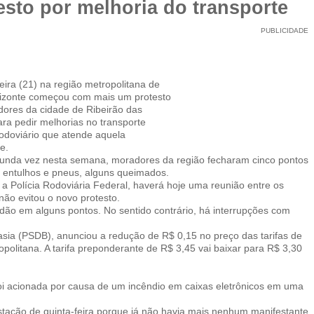
esto por melhoria do transporte
PUBLICIDADE
feira (21) na região metropolitana de
izonte começou com mais um protesto
ores da cidade de Ribeirão das
ra pedir melhorias no transporte
rodoviário que atende aquela
e.
unda vez nesta semana, moradores da região fecharam cinco pontos
om entulhos e pneus, alguns queimados.
 Polícia Rodoviária Federal, haverá hoje uma reunião entre os
ão evitou o novo protesto.
tidão em alguns pontos. No sentido contrário, há interrupções com
tasia (PSDB), anunciou a redução de R$ 0,15 no preço das tarifas de
politana. A tarifa preponderante de R$ 3,45 vai baixar para R$ 3,30
foi acionada por causa de um incêndio em caixas eletrônicos em uma
stação de quinta-feira porque já não havia mais nenhum manifestante