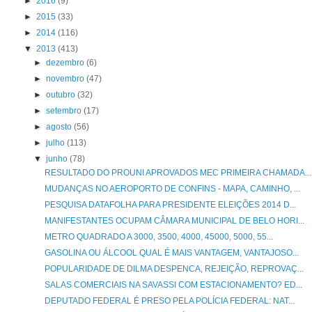
►
2016
(9)
►
2015
(33)
►
2014
(116)
▼
2013
(413)
►
dezembro
(6)
►
novembro
(47)
►
outubro
(32)
►
setembro
(17)
►
agosto
(56)
►
julho
(113)
▼
junho
(78)
RESULTADO DO PROUNI APROVADOS MEC PRIMEIRA CHAMADA...
MUDANÇAS NO AEROPORTO DE CONFINS - MAPA, CAMINHO, ...
PESQUISA DATAFOLHA PARA PRESIDENTE ELEIÇÕES 2014 D...
MANIFESTANTES OCUPAM CÂMARA MUNICIPAL DE BELO HORI...
METRO QUADRADO A 3000, 3500, 4000, 45000, 5000, 55...
GASOLINA OU ÁLCOOL QUAL É MAIS VANTAGEM, VANTAJOSO...
POPULARIDADE DE DILMA DESPENCA, REJEIÇÃO, REPROVAÇ...
SALAS COMERCIAIS NA SAVASSI COM ESTACIONAMENTO? ED...
DEPUTADO FEDERAL É PRESO PELA POLÍCIA FEDERAL: NAT...