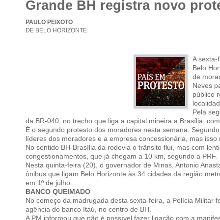
Grande BH registra novo prot
PAULO PEIXOTO
DE BELO HORIZONTE
A sexta-
Belo Hor
de morad
Neves pa
público 
localidad
Pela seg
da BR-040, no trecho que liga a capital mineira a Brasília, c
É o segundo protesto dos moradores nesta semana. Segundo a
líderes dos moradores e a empresa concessionária, mas isso n
No sentido BH-Brasília da rodovia o trânsito flui, mas com len
congestionamentos, que já chegam a 10 km, segundo a PRF.
Nesta quinta-feira (20), o governador de Minas, Antonio Anas
ônibus que ligam Belo Horizonte às 34 cidades da região metro
em 1º de julho.
BANCO QUEIMADO
No começo da madrugada desta sexta-feira, a Polícia Militar 
agência do banco Itaú, no centro de BH.
A PM informou que não é possível fazer ligação com a manife