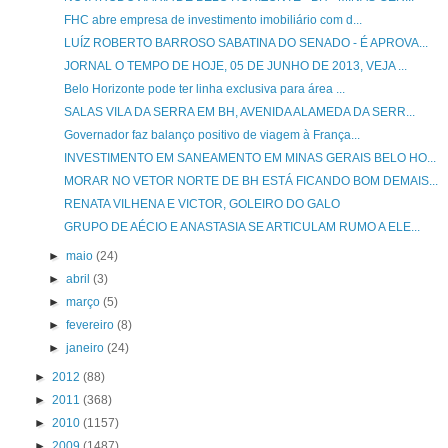
FHC abre empresa de investimento imobiliário com d...
LUÍZ ROBERTO BARROSO SABATINA DO SENADO - É APROVA...
JORNAL O TEMPO DE HOJE, 05 DE JUNHO DE 2013, VEJA ...
Belo Horizonte pode ter linha exclusiva para área ...
SALAS VILA DA SERRA EM BH, AVENIDA ALAMEDA DA SERR...
Governador faz balanço positivo de viagem à França...
INVESTIMENTO EM SANEAMENTO EM MINAS GERAIS BELO HO...
MORAR NO VETOR NORTE DE BH ESTÁ FICANDO BOM DEMAIS...
RENATA VILHENA E VICTOR, GOLEIRO DO GALO
GRUPO DE AÉCIO E ANASTASIA SE ARTICULAM RUMO A ELE...
►
maio
(24)
►
abril
(3)
►
março
(5)
►
fevereiro
(8)
►
janeiro
(24)
►
2012
(88)
►
2011
(368)
►
2010
(1157)
►
2009
(1487)