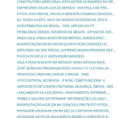
CONSTRUTORA DIRECIONAL ESTÁ ENTRE AS MAIORES INCOR...
EMPRESÁRIA SALVA LOJA DE MARIDO - ANA PAULA DE FRE...
FOTOS JOGO BRASIL URUGUAI MINEIRÃO DOMINGO IMAGENS...
Ed. TERRA DA EPO, VALE DO SERENO RESIDENCIAL EPO H...
INVESTIMENTOS NO BRASIL - PAÍS, APESAR DO PT
PROBLEMAS DEMAIS, GOVERNO DE MENOS - ARTIGO DE JOS...
AINDA VALE A PENA INVESTIR EM IMÓVEIS, DIZEM ESPEC...
MANIFESTAÇÃO EM BH NESTA QUARTA FEIRA 26/06/2013 H...
DEPUTADO VAI SER PRESO, SUPREMO MANDA PRENDER DEP ...
POLÍCIA DO RIO É O VERDADEIRO BANDIDO
VALE A PENA INVESTIR EM IMÓVEIS? BONS IMÓVEIS EM B...
JOSÉ SERRA NO PROGRAMA RODA VIVA DA TV CULTURA 24/...
PROPOSTAS PARA MELHORAR O BRASIL - PAÍS
VOTO DISTRITAL NO BRASIL - É BOM, COMO FUNCIONA, V...
AEROPORTO DE CONFINS REFORMA, MUDANÇA, OBRAS - AER...
LANÇAMENTO VILA DA SERRA - APARTAMENTO, PATRIMAR, ...
TRIBECA SQUARE DA PATRIMAR: INFORMAÇÕES (31) 8817-...
MANIFESTAÇÃO HOJE EM BH 22/06/2013 PROTESTO FOTOS ...
PASSAGEM VAI BAIXAR EM BH DEZ 10 CENTAVOS PREFEITO...
PASSAGEM VAI FICAR MAIS BARATA EM BELO HORIZONTE B...