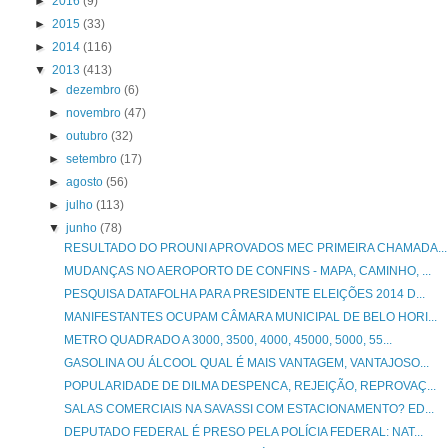
►
2016
(9)
►
2015
(33)
►
2014
(116)
▼
2013
(413)
►
dezembro
(6)
►
novembro
(47)
►
outubro
(32)
►
setembro
(17)
►
agosto
(56)
►
julho
(113)
▼
junho
(78)
RESULTADO DO PROUNI APROVADOS MEC PRIMEIRA CHAMADA...
MUDANÇAS NO AEROPORTO DE CONFINS - MAPA, CAMINHO, ...
PESQUISA DATAFOLHA PARA PRESIDENTE ELEIÇÕES 2014 D...
MANIFESTANTES OCUPAM CÂMARA MUNICIPAL DE BELO HORI...
METRO QUADRADO A 3000, 3500, 4000, 45000, 5000, 55...
GASOLINA OU ÁLCOOL QUAL É MAIS VANTAGEM, VANTAJOSO...
POPULARIDADE DE DILMA DESPENCA, REJEIÇÃO, REPROVAÇ...
SALAS COMERCIAIS NA SAVASSI COM ESTACIONAMENTO? ED...
DEPUTADO FEDERAL É PRESO PELA POLÍCIA FEDERAL: NAT...