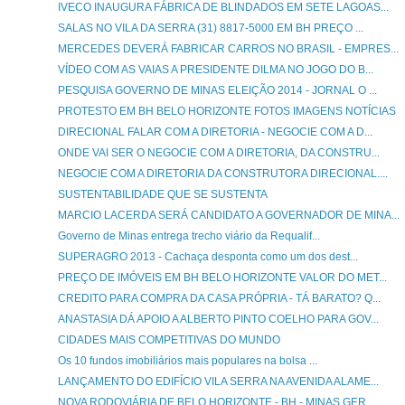
IVECO INAUGURA FÁBRICA DE BLINDADOS EM SETE LAGOAS...
SALAS NO VILA DA SERRA (31) 8817-5000 EM BH PREÇO ...
MERCEDES DEVERÁ FABRICAR CARROS NO BRASIL - EMPRES...
VÍDEO COM AS VAIAS A PRESIDENTE DILMA NO JOGO DO B...
PESQUISA GOVERNO DE MINAS ELEIÇÃO 2014 - JORNAL O ...
PROTESTO EM BH BELO HORIZONTE FOTOS IMAGENS NOTÍCIAS
DIRECIONAL FALAR COM A DIRETORIA - NEGOCIE COM A D...
ONDE VAI SER O NEGOCIE COM A DIRETORIA, DA CONSTRU...
NEGOCIE COM A DIRETORIA DA CONSTRUTORA DIRECIONAL....
SUSTENTABILIDADE QUE SE SUSTENTA
MARCIO LACERDA SERÁ CANDIDATO A GOVERNADOR DE MINA...
Governo de Minas entrega trecho viário da Requalif...
SUPERAGRO 2013 - Cachaça desponta como um dos dest...
PREÇO DE IMÓVEIS EM BH BELO HORIZONTE VALOR DO MET...
CREDITO PARA COMPRA DA CASA PRÓPRIA - TÁ BARATO? Q...
ANASTASIA DÁ APOIO A ALBERTO PINTO COELHO PARA GOV...
CIDADES MAIS COMPETITIVAS DO MUNDO
Os 10 fundos imobiliários mais populares na bolsa ...
LANÇAMENTO DO EDIFÍCIO VILA SERRA NA AVENIDA ALAME...
NOVA RODOVIÁRIA DE BELO HORIZONTE - BH - MINAS GER...