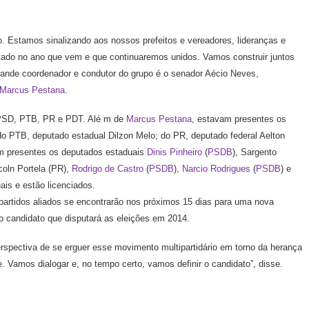
o. Estamos sinalizando aos nossos prefeitos e vereadores, lideranças e
stado no ano que vem e que continuaremos unidos. Vamos construir juntos
ande coordenador e condutor do grupo é o senador Aécio Neves,
Marcus Pestana
.
PSD, PTB, PR e PDT. Alé m de
Marcus Pestana
, estavam presentes os
 do PTB, deputado estadual Dilzon Melo; do PR, deputado federal Aelton
am presentes os deputados estaduais
Dinis Pinheiro
(
PSDB
), Sargento
coln Portela (PR),
Rodrigo de Castro
(
PSDB
),
Narcio Rodrigues
(
PSDB
) e
ais e estão licenciados.
partidos aliados se encontrarão nos próximos 15 dias para uma nova
do candidato que disputará as eleições em 2014.
rspectiva de se erguer esse movimento multipartidário em torno da herança
 Vamos dialogar e, no tempo certo, vamos definir o candidato”, disse.