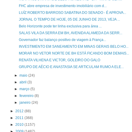
FHC abre empresa de investimento imobiliário com d...
LUÍZ ROBERTO BARROSO SABATINA DO SENADO - É APROVA...
JORNAL O TEMPO DE HOJE, 05 DE JUNHO DE 2013, VEJA ...
Belo Horizonte pode ter linha exclusiva para área ...
SALAS VILA DA SERRA EM BH, AVENIDA ALAMEDA DA SERR...
Governador faz balanço positivo de viagem à França...
INVESTIMENTO EM SANEAMENTO EM MINAS GERAIS BELO HO...
MORAR NO VETOR NORTE DE BH ESTÁ FICANDO BOM DEMAIS...
RENATA VILHENA E VICTOR, GOLEIRO DO GALO
GRUPO DE AÉCIO E ANASTASIA SE ARTICULAM RUMO A ELE...
►
maio
(24)
►
abril
(3)
►
março
(5)
►
fevereiro
(8)
►
janeiro
(24)
►
2012
(88)
►
2011
(368)
►
2010
(1157)
►
2009
(1487)