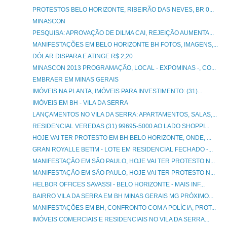
PROTESTOS BELO HORIZONTE, RIBEIRÃO DAS NEVES, BR 0...
MINASCON
PESQUISA: APROVAÇÃO DE DILMA CAI, REJEIÇÃO AUMENTA...
MANIFESTAÇÕES EM BELO HORIZONTE BH FOTOS, IMAGENS,...
DÓLAR DISPARA E ATINGE R$ 2,20
MINASCON 2013 PROGRAMAÇÃO, LOCAL - EXPOMINAS -, CO...
EMBRAER EM MINAS GERAIS
IMÓVEIS NA PLANTA, IMÓVEIS PARA INVESTIMENTO: (31)...
IMÓVEIS EM BH - VILA DA SERRA
LANÇAMENTOS NO VILA DA SERRA: APARTAMENTOS, SALAS,...
RESIDENCIAL VEREDAS (31) 99695-5000 AO LADO SHOPPI...
HOJE VAI TER PROTESTO EM BH BELO HORIZONTE, ONDE, ...
GRAN ROYALLE BETIM - LOTE EM RESIDENCIAL FECHADO -...
MANIFESTAÇÃO EM SÃO PAULO, HOJE VAI TER PROTESTO N...
MANIFESTAÇÃO EM SÃO PAULO, HOJE VAI TER PROTESTO N...
HELBOR OFFICES SAVASSI - BELO HORIZONTE - MAIS INF...
BAIRRO VILA DA SERRA EM BH MINAS GERAIS MG PRÓXIMO...
MANIFESTAÇÕES EM BH, CONFRONTO COM A POLÍCIA, PROT...
IMÓVEIS COMERCIAIS E RESIDENCIAIS NO VILA DA SERRA...