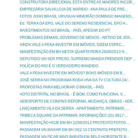
CONSTRUTORA DIRECIONAL ESTÁ ENTRE AS MAIORES INCOR...
EMPRESÁRIA SALVA LOJA DE MARIDO - ANA PAULA DE FRE...
FOTOS JOGO BRASIL URUGUAI MINEIRÃO DOMINGO IMAGENS...
Ed. TERRA DA EPO, VALE DO SERENO RESIDENCIAL EPO H...
INVESTIMENTOS NO BRASIL - PAÍS, APESAR DO PT
PROBLEMAS DEMAIS, GOVERNO DE MENOS - ARTIGO DE JOS...
AINDA VALE A PENA INVESTIR EM IMÓVEIS, DIZEM ESPEC...
MANIFESTAÇÃO EM BH NESTA QUARTA FEIRA 26/06/2013 H...
DEPUTADO VAI SER PRESO, SUPREMO MANDA PRENDER DEP ...
POLÍCIA DO RIO É O VERDADEIRO BANDIDO
VALE A PENA INVESTIR EM IMÓVEIS? BONS IMÓVEIS EM B...
JOSÉ SERRA NO PROGRAMA RODA VIVA DA TV CULTURA 24/...
PROPOSTAS PARA MELHORAR O BRASIL - PAÍS
VOTO DISTRITAL NO BRASIL - É BOM, COMO FUNCIONA, V...
AEROPORTO DE CONFINS REFORMA, MUDANÇA, OBRAS - AER...
LANÇAMENTO VILA DA SERRA - APARTAMENTO, PATRIMAR, ...
TRIBECA SQUARE DA PATRIMAR: INFORMAÇÕES (31) 8817-...
MANIFESTAÇÃO HOJE EM BH 22/06/2013 PROTESTO FOTOS ...
PASSAGEM VAI BAIXAR EM BH DEZ 10 CENTAVOS PREFEITO...
PASSAGEM VAI FICAR MAIS BARATA EM BELO HORIZONTE B...