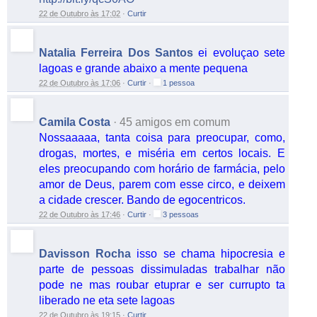
22 de Outubro às 17:02
·
Curtir
Natalia Ferreira Dos Santos
ei evoluçao sete
lagoas e grande abaixo a mente pequena
22 de Outubro às 17:06
·
Curtir
·
1 pessoa
Camila Costa
·
45 amigos em comum
Nossaaaaa, tanta coisa para preocupar, como,
drogas, mortes, e miséria em certos locais. E
eles preocupando com horário de farmácia, pelo
amor de Deus, parem com esse circo, e deixem
a cidade crescer. Bando de egocentricos.
22 de Outubro às 17:46
·
Curtir
·
3 pessoas
Davisson Rocha
isso se chama hipocresia e
parte de pessoas dissimuladas trabalhar não
pode ne mas roubar etuprar e ser currupto ta
liberado ne eta sete lagoas
22 de Outubro às 19:15
·
Curtir