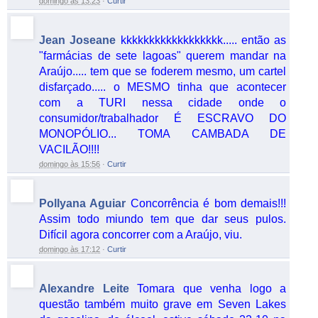
domingo às 13:23
·
Curtir
Jean Joseane
kkkkkkkkkkkkkkkkkk..... então as
"farmácias de sete lagoas" querem mandar na
Araújo..... tem que se foderem mesmo, um cartel
disfarçado..... o MESMO tinha que acontecer
com a TURI nessa cidade onde o
consumidor/trabalhador É ESCRAVO DO
MONOPÓLIO... TOMA CAMBADA DE
VACILÃO!!!!
domingo às 15:56
·
Curtir
Pollyana Aguiar
Concorrência é bom demais!!!
Assim todo miundo tem que dar seus pulos.
Difícil agora concorrer com a Araújo, viu.
domingo às 17:12
·
Curtir
Alexandre Leite
Tomara que venha logo a
questão também muito grave em Seven Lakes