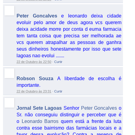
Peter Goncalves
e leonardo deixa cidade
evoluir pelo amor de deus agora vcs querem
deixa acidade morre por conta d euma farmacia
tem tanta coisa que precisa ser melhorada ae
vcs querem atrapalhar as pessoas de ganhra
seus dinheiros honestamente por isso que sete
lagoas nao evolui .......
22 de Outubro às 22:50
·
Curtir
Robson Souza
A liberdade de escolha é
importante.
22 de Outubro às 23:31
·
Curtir
Jornal Sete Lagoas
Senhor
Peter Goncalves
o
Sr. não conseguiu distinguir e perceber que é
o
Leonardo Barros
quem está a frente da luta
contra esse bairrismo das farmácias locais e a
favor dessa evolução? Contra a reserva de