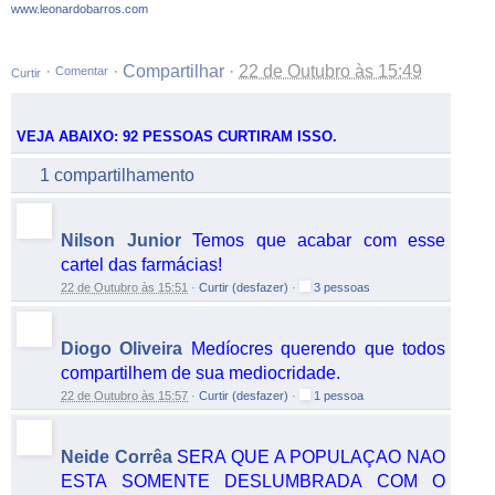
www.leonardobarros.com
·
·
Compartilhar
·
22 de Outubro às 15:49
Curtir
VEJA ABAIXO: 92 PESSOAS CURTIRAM ISSO.
1 compartilhamento
Nilson Junior
Temos que acabar com esse
cartel das farmácias!
22 de Outubro às 15:51
·
Curtir (desfazer)
·
3 pessoas
Diogo Oliveira
Medíocres querendo que todos
compartilhem de sua mediocridade.
22 de Outubro às 15:57
·
Curtir (desfazer)
·
1 pessoa
Neide Corrêa
SERA QUE A POPULAÇAO NAO
ESTA SOMENTE DESLUMBRADA COM O