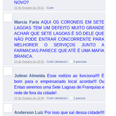
NOVO?
22 de Outubro às 16:01
·
Curtir
Marcia Faria
AQUI OS CORONEIS EM SETE
LAGOAS TEM UM DEFEITO MUITO GRANDE
ACHAR QUE SETE LAGOAS É SÓ DELE QUE
NÃO PODE ENTRAR CONCORRENTE PARA
MELHORER O SERVIÇOS JUNTO A
FARMACIAS.PARECE QUE ATÉ É UMA MAFIA
BRANCA.
22 de Outubro às 16:01
·
Curtir (desfazer)
·
2 pessoas
Julinei Almeida
Esse rodízio ao funciona!!!! É
bom para o empresariado local acordar!!! Ou
Entao seremos uma Sete Lagoas de Franquias e
rede de fora da cidade!
22 de Outubro às 16:04
·
Curtir (desfazer)
·
1 pessoa
Anderson Luiz
Por isso que saí dessa cidade!!!!