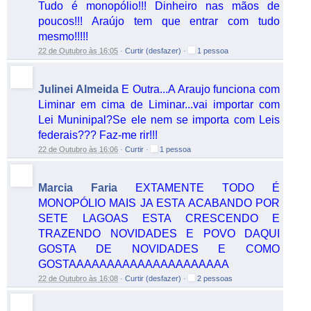
Tudo é monopólio!!! Dinheiro nas mãos de
poucos!!! Araújo tem que entrar com tudo
mesmo!!!!!
22 de Outubro às 16:05
·
Curtir (desfazer)
·
1 pessoa
Julinei Almeida
E Outra...A Araujo funciona com
Liminar em cima de Liminar...vai importar com
Lei Muninipal?Se ele nem se importa com Leis
federais??? Faz-me rir!!!
22 de Outubro às 16:06
·
Curtir
·
1 pessoa
Marcia Faria
EXTAMENTE TODO É
MONOPÓLIO MAIS JA ESTA ACABANDO POR
SETE LAGOAS ESTA CRESCENDO E
TRAZENDO NOVIDADES E POVO DAQUI
GOSTA DE NOVIDADES E COMO
GOSTAAAAAAAAAAAAAAAAAAAAA
22 de Outubro às 16:08
·
Curtir (desfazer)
·
2 pessoas