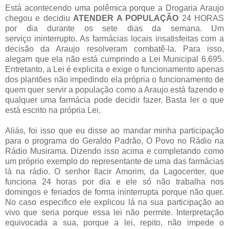
Está acontecendo uma polêmica porque a Drogaria Araujo
chegou e decidiu
ATENDER A POPULAÇÃO
24 HORAS
por dia durante os sete dias da semana. Um
serviço ininterrupto. As farmácias locais insatisfeitas com a
decisão da Araujo resolveram combatê-la. Para isso,
alegam que ela não está cumprindo a Lei Municipal 6.695.
Entretanto, a Lei é explicita e exige o funcionamento apenas
dos plantões não impedindo ela própria o funcionamento de
quem quer servir a população como a Araujo está fazendo e
qualquer uma farmácia pode decidir fazer. Basta ler o que
está escrito na própria Lei.
Aliás, foi isso que eu disse ao mandar minha participação
para o programa do Geraldo Padrão, O Povo no Rádio na
Rádio Musirama. Dizendo isso acima e completando como
um próprio exemplo do representante de uma das farmácias
lá na rádio. O senhor Ilacir Amorim, da Lagocenter, que
funciona 24 horas por dia e ele só não trabalha nos
domingos e feriados de forma ininterrupta porque não quer.
No caso especifico ele explicou lá na sua participação ao
vivo que seria porque essa lei não permite. Interpretação
equivocada a sua, porque a lei, repito, não impede o