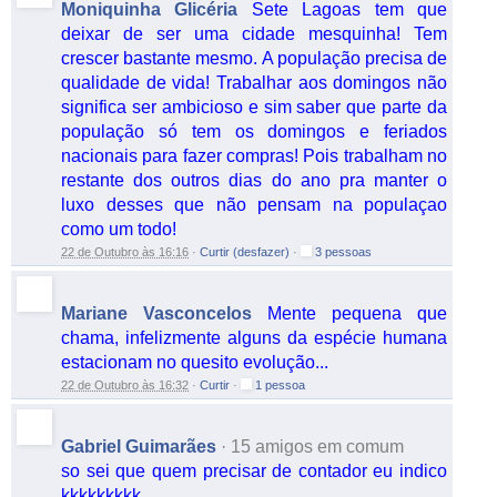
Moniquinha Glicéria
Sete Lagoas tem que
deixar de ser uma cidade mesquinha! Tem
crescer bastante mesmo. A população precisa de
qualidade de vida! Trabalhar aos domingos não
significa ser ambicioso e sim saber que parte da
população só tem os domingos e feriados
nacionais para fazer compras! Pois trabalham no
restante dos outros dias do ano pra manter o
luxo desses que não pensam na populaçao
como um todo!
22 de Outubro às 16:16
·
Curtir (desfazer)
·
3 pessoas
Mariane Vasconcelos
Mente pequena que
chama, infelizmente alguns da espécie humana
estacionam no quesito evolução...
22 de Outubro às 16:32
·
Curtir
·
1 pessoa
Gabriel Guimarães
·
15 amigos em comum
so sei que quem precisar de contador eu indico
kkkkkkkkk