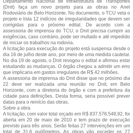
Departamento Nacional de Infraestrutura de Transportes
(Dnit) faça um novo projeto para as obras no Anel
Rodoviário de Belo Horizonte. No documento, o TCU veta o
projeto e lista 12 indícios de irregularidades que devem ser
corrigidas para o próximo edital. De acordo com a
assessoria de imprensa do TCU, o Dnit precisa cumprir as
exigências, caso contrário, pode ser multado e até impedido
de iniciar os trabalhos na rodovia.
A licitação para execução do projeto está suspensa desde o
dia 16 de julho deste ano, por meio de uma medida cautelar.
No dia 19 de agosto, o Dnit revogou o edital e afirmou estar
estudando as mudanças. O órgão chegou a admitir um erro
que implicaria em gastos irregulares de R$ 42 milhões.
A assessoria de imprensa do Dnit disse que no próximo dia
22 deve ser realizada uma reunião no Dnit, em Belo
Horizonte, com a diretoria do órgão e com a prefeitura da
cidade para definições. Desta forma, seria possível prever
datas para o reinício das obras.
Sobre a obra
A licitação, com valor total orçado em R$ 837.576.548,92, foi
aberta em 20 de maio de 2010 e tem prazo de execução
previsto para três anos. Serão feitas 27 intervenções em um
total de 31,6 quilômetros. As obras vão exceder os 27