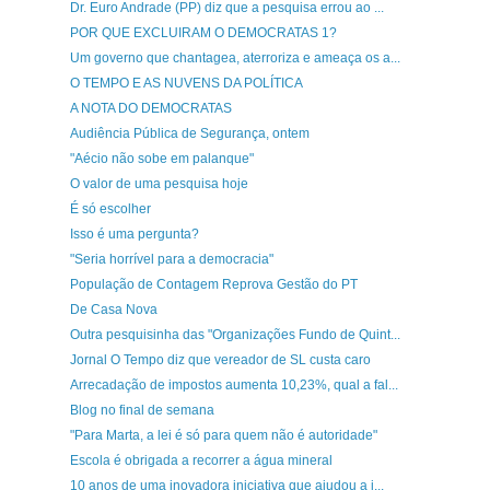
Dr. Euro Andrade (PP) diz que a pesquisa errou ao ...
POR QUE EXCLUIRAM O DEMOCRATAS 1?
Um governo que chantagea, aterroriza e ameaça os a...
O TEMPO E AS NUVENS DA POLÍTICA
A NOTA DO DEMOCRATAS
Audiência Pública de Segurança, ontem
"Aécio não sobe em palanque"
O valor de uma pesquisa hoje
É só escolher
Isso é uma pergunta?
"Seria horrível para a democracia"
População de Contagem Reprova Gestão do PT
De Casa Nova
Outra pesquisinha das "Organizações Fundo de Quint...
Jornal O Tempo diz que vereador de SL custa caro
Arrecadação de impostos aumenta 10,23%, qual a fal...
Blog no final de semana
"Para Marta, a lei é só para quem não é autoridade"
Escola é obrigada a recorrer a água mineral
10 anos de uma inovadora iniciativa que ajudou a i...