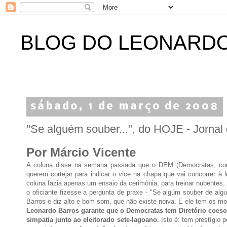
BLOG DO LEONARD
sábado, 1 de março de 2008
"Se alguém souber...", do HOJE - Jornal
Por Márcio Vicente
A coluna disse na semana passada que o DEM (Democratas, como
querem cortejar para indicar o vice na chapa que vai concorrer à
coluna fazia apenas um ensaio da cerimônia, para treinar nubentes
o oficiante fizesse a pergunta de praxe - "Se algúm souber de al
Barros e diz alto e bom som, que não existe noiva. E ele tem os mo
Leonardo Barros garante que o Democratas tem Diretório coeso; 
simpatia junto ao eleitorado sete-lagoano.
Isto é: tem prestígio 