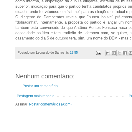
como informa, a disposição da cúpula dirigente, extraída de muit
superior, indicação para que o partido tenha candidatos próprios 
cidades onde for vitorioso em "vitrine" para as eleições estadual e
O dirigente do Democratas revela que "nunca houve" pré-ente
"dobradinha". Internamente, a proposta do partido é lançar um n
também está convencido de que Antônio Pontes Fonseca nuca pos
capacidade política e tem tradição de liderança para, se quiser, 
casamento do dia 5 de outubro terá, sim, um nome do DEM - mas co
Postado por
Leonardo de Barros
às
12:55
Nenhum comentário:
Postar um comentário
Postagem mais recente
Pá
Assinar:
Postar comentários (Atom)