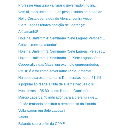
Professor Anastasia vai virar o governador, no ini...
Vem aí, mais uma daquelas pesquisinhas de fundo de...
Hélio Costa quer ajuda de Alencar contra Aécio
"Sete Lagoas reforça posição de liderança"
Até amanhã!
Hoje na Unifemm 4: Seminário "Sete Lagoas Perspect...
Cháves começa afundar!
Hoje na Unifemm 3: Seminário "Sete Lagoas: Perspec...
Hoje na Unifemm 1: Seminário - 1 "Sete Lagoas: Per...
Cooperativa das Mães, um exemplo empreendedor.
PMDB é visto como adversário: Aécio-Pimentel.
Na pesquisa espontânea, o Democratas lidera 21,1%.
A população reage a falta de alternativa: usa o si...
Iveco investe R$ 80 mi em linha de Caminhões
Márcio Lacerda, "o indicado" para a prefeitura de ...
"Estão tentando construir a democracia do Partido ...
Volkswagen em Sete Lagoas?
Valeu!
Falando sobre o fim da CPMF