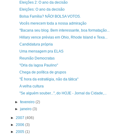
Eleições 2: O ano da decisão
Eleições: O ano da decisão
Bolsa Família? NÃO! BOLSA VOTOS.
Vocês merecem toda a nossa admiração
"Bacana seu blog. Bem interessante, boa formatação...
Hillary vence prévias em Ohio, Rhode Island e Texa...
Candidatura própria
Uma mensagem pra ELAS
Reunião Democratas
"Orla da lagoa Paulino"
Chega de política de grupos
"É hora da estratégia, não da tática"
A velha cultura
"Se alguém souber...", do HOJE - Jornal da Cidade,...
►
fevereiro
(2)
►
janeiro
(3)
►
2007
(406)
►
2006
(3)
►
2005
(1)