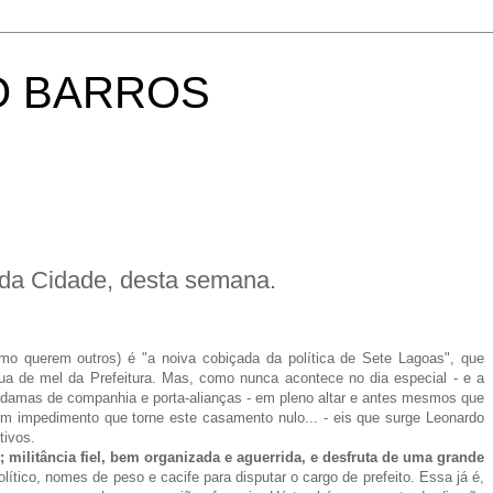
O BARROS
 da Cidade, desta semana.
 querem outros) é "a noiva cobiçada da política de Sete Lagoas", que
 lua de mel da Prefeitura. Mas, como nunca acontece no dia especial - e a
, damas de companhia e porta-alianças - em pleno altar e antes mesmos que
gum impedimento que torne este casamento nulo... - eis que surge Leonardo
tivos.
militância fiel, bem organizada e aguerrida, e desfruta de uma grande
político, nomes de peso e cacife para disputar o cargo de prefeito. Essa já é,