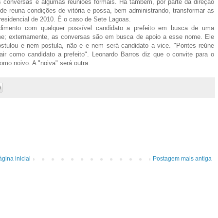
as conversas e algumas reuniões formais. Há também, por parte da direção
onde reuna condições de vitória e possa, bem administrando, transformar as
 presidencial de 2010. É o caso de Sete Lagoas.
ndimento com qualquer possível candidato a prefeito em busca de uma
ome; externamente, as conversas são em busca de apoio a esse nome. Ele
tulou e nem postula, não e e nem será candidato a vice. "Pontes reúne
sair como candidato a prefeito". Leonardo Barros diz que o convite para o
mo noivo. A "noiva" será outra.
gina inicial
Postagem mais antiga