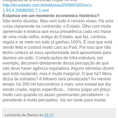
http://txt.estado.com.br/editorias/2008/03/02/eco-
1.93.4.20080302.7.1.xml
Estamos em um momento
económico
histórico?
Não tenho dúvidas. Mas nem tudo é cenário róseo. Há uma
coisa claramente na
contramão
: o Estado. Olho com muita
apreensão e tristeza que essa prevalência cada vez maior
de uma visão velha, antiga do Estado, que faz, controla,
regula e se mete em tudo já ganhou 100%. É isso que está
sendo feito e custará muito caro ao País. Por isso que não
tenho certeza se essa oportunidade será aproveitada para
darmos um salto. Complicações de
infra
-estrutura, por
exemplo, decorrem
diretamente
dessa percepção de que
não deve haver agência reguladora. Alguns
otimistas
dizem
que está mudando, mas é muito marginal. O que há? Meia
dúzia de estradas? A
Infraero
será privatizada? Ao mesmo
tempo, há 200 mil funcionários a mais, uma estatal por dia
sendo criada, regras específicas... Vamos pagar um preço
muito caro quando os
atuais
governantes perceberem - o
presidente é muito perceptivo. Vai ser tarde para mudar.
Leonardo de Barros
às
22:17