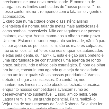
precisamos de uma nova mentalidade. É momento de
alargamos os
limites
conhecidos do "nosso possível" - ou
nosso conformismo -, rompendo com o fatalismo vigente e
acomodador
.
É claro que numa cidade onde o
assistêncialismo
clientelista
é a norma, falar de metas mais
ambiciosas
é
como sonhos impossíveis. Não
conseguimos
dar passos
maiores, avançar.
Acostumamo
-nos a olhar o curto prazo.
Um erro. Estamos errando enquanto sociedade, não dá para
culpar apenas os políticos - sim, são os maiores culpados,
não os únicos, afinal "eles são nós enquantos autoridades
eleitas pela gente, ou não? -. E esta eleição para prefeito é
uma oportunidade de construirmos uma agenda de longo
prazo, substituindo o
tático
pelo estratégico. É hora de olhar
pra frente, construir uma agenda que seja da sociedade
como um todo: quais são as nossas prioridades? Vamos
debater, chegar a
conscessos
. Do contrário, nós
manteremos firmes na visão obsoleta, fechada e arcaica,
enquanto nossos competidores avançam rumo ao
desenvolvimento sustentável. É isso, amigo leitor, Sete
Lagoas tem, sim, um grande potencial. Falta realizá-lo.
Veja uma de suas repostas de José Roberto. Se
quiser
ler
integralmente a entrevista clique no link: