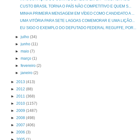
CUSTO BRASIL TORNA O PAÍS NÃO COMPETITIVO E QUEM S...
MINHA PRIMEIRA MENSAGEM EM VÍDEO COMO CANDIDATO A ...
UMA VITÓRIA PARA SETE LAGOAS COMEMORAR E UMA LIÇÃO...
EU SIGO O EXEMPLO DO DEPUTADO FEDERAL REGUFFE, POR...
►
julho
(34)
►
junho
(11)
►
maio
(7)
►
março
(1)
►
fevereiro
(2)
►
janeiro
(2)
►
2013
(413)
►
2012
(88)
►
2011
(368)
►
2010
(1157)
►
2009
(1487)
►
2008
(498)
►
2007
(406)
►
2006
(3)
►
2005
(1)