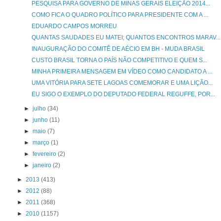
PESQUISA PARA GOVERNO DE MINAS GERAIS ELEIÇÃO 2014...
COMO FICA O QUADRO POLÍTICO PARA PRESIDENTE COM A ...
EDUARDO CAMPOS MORREU
QUANTAS SAUDADES EU MATEI; QUANTOS ENCONTROS MARAV...
INAUGURAÇÃO DO COMITÊ DE AÉCIO EM BH - MUDA BRASIL
CUSTO BRASIL TORNA O PAÍS NÃO COMPETITIVO E QUEM S...
MINHA PRIMEIRA MENSAGEM EM VÍDEO COMO CANDIDATO A ...
UMA VITÓRIA PARA SETE LAGOAS COMEMORAR E UMA LIÇÃO...
EU SIGO O EXEMPLO DO DEPUTADO FEDERAL REGUFFE, POR...
►
julho
(34)
►
junho
(11)
►
maio
(7)
►
março
(1)
►
fevereiro
(2)
►
janeiro
(2)
►
2013
(413)
►
2012
(88)
►
2011
(368)
►
2010
(1157)