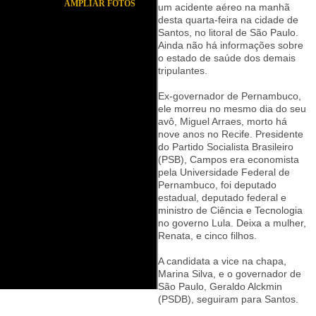
AMPLIAR FOTOS
um acidente aéreo na manhã
desta quarta-feira na cidade de
Santos, no litoral de São Paulo.
Ainda não há informações sobre
o estado de saúde dos demais
tripulantes.
Ex-governador de Pernambuco,
ele morreu no mesmo dia do seu
avô, Miguel Arraes, morto há
nove anos no Recife. Presidente
do Partido Socialista Brasileiro
(PSB), Campos era economista
pela Universidade Federal de
Pernambuco, foi deputado
estadual, deputado federal e
ministro de Ciência e Tecnologia
no governo Lula. Deixa a mulher,
Renata, e cinco filhos.
A candidata a vice na chapa,
Marina Silva, e o governador de
São Paulo, Geraldo Alckmin
(PSDB), seguiram para Santos.