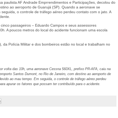
a paulista AF Andrade Emprrendimentos e Participações, decolou do
estino ao aeroporto de Guarujá (SP). Quando a aeronave se
eguida, o controle de tráfego aéreo perdeu contato com o jato. A
dente.
a cinco passageiros – Eduardo Campos e seus assessores
10h. A poucos metros do local do acidente funcionam uma escola
 da Polícia Militar e dos bombeiros estão no local e trabalham no
por volta das 10h, uma aeronave Cessna 560XL, prefixo PR-AFA, caiu na
roporto Santos Dumont, no Rio de Janeiro, com destino ao aeroporto de
devido ao mau tempo. Em seguida, o controle de tráfego aéreo perdeu
para apurar os fatores que possam ter contribuído para o acidente.