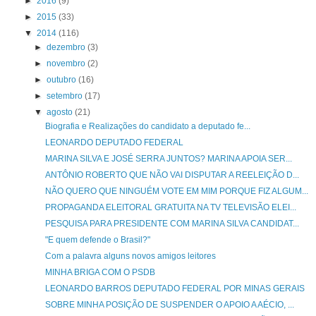
►
2016
(9)
►
2015
(33)
▼
2014
(116)
►
dezembro
(3)
►
novembro
(2)
►
outubro
(16)
►
setembro
(17)
▼
agosto
(21)
Biografia e Realizações do candidato a deputado fe...
LEONARDO DEPUTADO FEDERAL
MARINA SILVA E JOSÉ SERRA JUNTOS? MARINA APOIA SER...
ANTÔNIO ROBERTO QUE NÃO VAI DISPUTAR A REELEIÇÃO D...
NÃO QUERO QUE NINGUÉM VOTE EM MIM PORQUE FIZ ALGUM...
PROPAGANDA ELEITORAL GRATUITA NA TV TELEVISÃO ELEI...
PESQUISA PARA PRESIDENTE COM MARINA SILVA CANDIDAT...
"E quem defende o Brasil?"
Com a palavra alguns novos amigos leitores
MINHA BRIGA COM O PSDB
LEONARDO BARROS DEPUTADO FEDERAL POR MINAS GERAIS
SOBRE MINHA POSIÇÃO DE SUSPENDER O APOIO A AÉCIO, ...