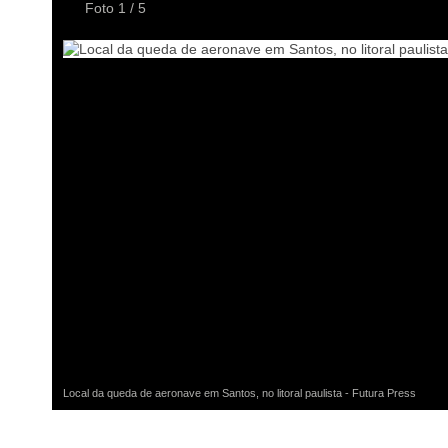
Foto
1
/ 5
Local da queda de aeronave em Santos, no litoral paulista - Futura Press