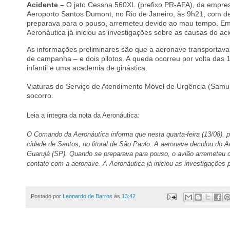
Acidente –
O jato Cessna 560XL (prefixo PR-AFA), da empres
Aeroporto Santos Dumont, no Rio de Janeiro, às 9h21, com d
preparava para o pouso, arremeteu devido ao mau tempo. Em s
Aeronáutica já iniciou as investigações sobre as causas do aci
As informações preliminares são que a aeronave transportav
de campanha – e dois pilotos. A queda ocorreu por volta das 
infantil e uma academia de ginástica.
Viaturas do Serviço de Atendimento Móvel de Urgência (Samu),
socorro.
Leia a íntegra da nota da Aeronáutica:
O Comando da Aeronáutica informa que nesta quarta-feira (13/08), 
cidade de Santos, no litoral de São Paulo.
A aeronave decolou do Ae
Guarujá (SP). Quando se preparava para pouso, o avião arremeteu 
contato com a aeronave.
A Aeronáutica já iniciou as investigações 
Postado por
Leonardo de Barros
às
13:42