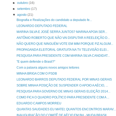
►
outubro
(16)
►
setembro
(17)
▼
agosto
(21)
Biografia e Realizações do candidato a deputado fe...
LEONARDO DEPUTADO FEDERAL
MARINA SILVA E JOSÉ SERRA JUNTOS? MARINA APOIA SER...
ANTÔNIO ROBERTO QUE NÃO VAI DISPUTAR A REELEIÇÃO D...
NÃO QUERO QUE NINGUÉM VOTE EM MIM PORQUE FIZ ALGUM...
PROPAGANDA ELEITORAL GRATUITA NA TV TELEVISÃO ELEI...
PESQUISA PARA PRESIDENTE COM MARINA SILVA CANDIDAT...
"E quem defende o Brasil?"
Com a palavra alguns novos amigos leitores
MINHA BRIGA COM O PSDB
LEONARDO BARROS DEPUTADO FEDERAL POR MINAS GERAIS
SOBRE MINHA POSIÇÃO DE SUSPENDER O APOIO A AÉCIO, ...
PESQUISA PARA GOVERNO DE MINAS GERAIS ELEIÇÃO 2014...
COMO FICA O QUADRO POLÍTICO PARA PRESIDENTE COM A ...
EDUARDO CAMPOS MORREU
QUANTAS SAUDADES EU MATEI; QUANTOS ENCONTROS MARAV...
INAUGURAÇÃO DO COMITÊ DE AÉCIO EM BH - MUDA BRASIL