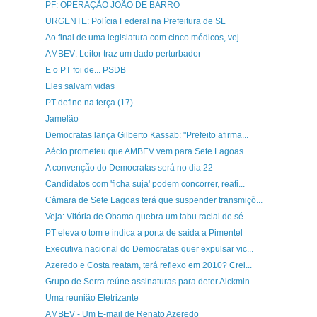
PF: OPERAÇÃO JOÃO DE BARRO
URGENTE: Polícia Federal na Prefeitura de SL
Ao final de uma legislatura com cinco médicos, vej...
AMBEV: Leitor traz um dado perturbador
E o PT foi de... PSDB
Eles salvam vidas
PT define na terça (17)
Jamelão
Democratas lança Gilberto Kassab: "Prefeito afirma...
Aécio prometeu que AMBEV vem para Sete Lagoas
A convenção do Democratas será no dia 22
Candidatos com 'ficha suja' podem concorrer, reafi...
Câmara de Sete Lagoas terá que suspender transmiçõ...
Veja: Vitória de Obama quebra um tabu racial de sé...
PT eleva o tom e indica a porta de saída a Pimentel
Executiva nacional do Democratas quer expulsar vic...
Azeredo e Costa reatam, terá reflexo em 2010? Crei...
Grupo de Serra reúne assinaturas para deter Alckmin
Uma reunião Eletrizante
AMBEV - Um E-mail de Renato Azeredo