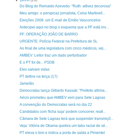
▼
junho
(29)
Do Blog do Reinaldo Azevedo: "Ruth: altivez decorosa"
Meu amigo: o perspicaz jornalista, Celso Martinell...
Eleições 2008: um E-mail de Emílio Vasconcelos
Antecipei aqui no blog o esquema que a PF está inv...
PF: OPERAÇÃO JOÃO DE BARRO
URGENTE: Polícia Federal na Prefeitura de SL
Ao final de uma legislatura com cinco médicos, vej...
AMBEV: Leitor traz um dado perturbador
E o PT foi de... PSDB
Eles salvam vidas
PT define na terça (17)
Jamelão
Democratas lança Gilberto Kassab: "Prefeito afirma...
Aécio prometeu que AMBEV vem para Sete Lagoas
A convenção do Democratas será no dia 22
Candidatos com 'ficha suja' podem concorrer, reafi...
Câmara de Sete Lagoas terá que suspender transmiçõ...
Veja: Vitória de Obama quebra um tabu racial de sé...
PT eleva o tom e indica a porta de saída a Pimentel