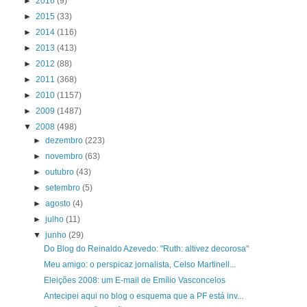
►
2016
(9)
►
2015
(33)
►
2014
(116)
►
2013
(413)
►
2012
(88)
►
2011
(368)
►
2010
(1157)
►
2009
(1487)
▼
2008
(498)
►
dezembro
(223)
►
novembro
(63)
►
outubro
(43)
►
setembro
(5)
►
agosto
(4)
►
julho
(11)
▼
junho
(29)
Do Blog do Reinaldo Azevedo: "Ruth: altivez decorosa"
Meu amigo: o perspicaz jornalista, Celso Martinell...
Eleições 2008: um E-mail de Emílio Vasconcelos
Antecipei aqui no blog o esquema que a PF está inv...