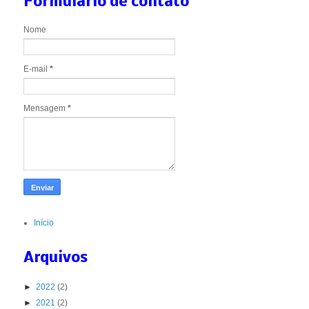
Formulário de contato
Nome
E-mail
*
Mensagem
*
Início
Arquivos
►
2022
(2)
►
2021
(2)