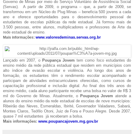
Governo de Minas por meio do Serviço Voluntário de Assistência Social
(Servas). A partir de 2009, o programa – que, a partir de 2009, se
transformou em um Núcleo do Plug Minas – beneficia 500 jovens a cada
ano e oferece oportunidades para o desenvolvimento pessoal de
estudantes de escolas públicas da rede estadual. Já formou mais de
3.500 pessoas, entre alunos, multiplicadores e professores de Arte da
rede estadual de ensino.
www.valoresdeminas.servas.org.
br
Mais informações:
Lançado em 2007, o
Poupança Jovem
tem como foco estudantes do
ensino médio da rede pública estadual que residem em municípios com
alto índice de evasão escolar e violência. Ao longo dos anos de
formação, os estudantes têm o rendimento escolar acompanhado e
participam de atividades extracurriculares oferecidas, como cursos de
capacitação profissional e inclusão digital. Ao final dos três anos do
ensino médio, cada aluno participante recebe uma bolsa no valor de R$ 3
mil do Governo de Minas. Atualmente, o
Poupança Jovem
atende a
alunos do ensino médio da rede estadual de escolas de nove municípios:
Ribeirão das Neves, Esmeraldas, Ibirité, Governador Valadares, Sabará,
Montes Claros, Teófilo Otoni, Juiz de Fora e Pouso Alegre. Desde 2007,
quase 7 mil estudantes já receberam a bolsa.
Mais informações:
www.poupancajovem.mg.gov.br