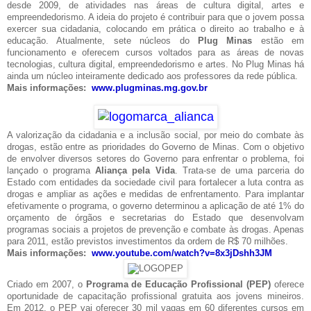
desde 2009, de atividades nas áreas de cultura digital, artes e
empreendedorismo. A ideia do projeto é contribuir para que o jovem possa
exercer sua cidadania, colocando em prática o direito ao trabalho e à
educação. Atualmente, sete núcleos do
Plug Minas
estão em
funcionamento e oferecem cursos voltados para as áreas de novas
tecnologias, cultura digital, empreendedorismo e artes. No Plug Minas há
ainda um núcleo inteiramente dedicado aos professores da rede pública.
Mais informações:
www.plugminas.mg.gov.br
A valorização da cidadania e a inclusão social, por meio do combate às
drogas, estão entre as prioridades do Governo de Minas. Com o objetivo
de envolver diversos setores do Governo para enfrentar o problema, foi
lançado o programa
Aliança pela Vida
. Trata-se de uma parceria do
Estado com entidades da sociedade civil para fortalecer a luta contra as
drogas e ampliar as ações e medidas de enfrentamento. Para implantar
efetivamente o programa, o governo determinou a aplicação de até 1% do
orçamento de órgãos e secretarias do Estado que desenvolvam
programas sociais a projetos de prevenção e combate às drogas. Apenas
para 2011, estão previstos investimentos da ordem de R$ 70 milhões.
Mais informações:
www.youtube.com/watch?v=
8x3jDshh3JM
Criado em 2007, o
Programa de Educação Profissional (PEP)
oferece
oportunidade de capacitação profissional gratuita aos jovens mineiros.
Em 2012, o PEP vai oferecer 30 mil vagas em 60 diferentes cursos em