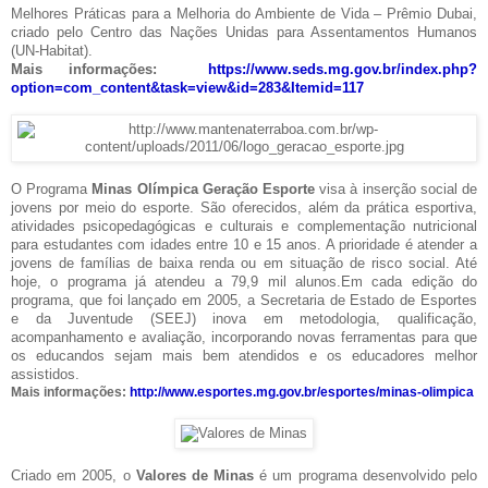
Melhores Práticas para a Melhoria do Ambiente de Vida – Prêmio Dubai,
criado pelo Centro das Nações Unidas para Assentamentos Humanos
(UN-Habitat).
Mais informações:
https://www.seds.mg.gov.br/
index.php?
option=com_content&
task=view&id=283&Itemid=117
O Programa
Minas Olímpica
Geração Esporte
visa à inserção social de
jovens por meio do esporte. São oferecidos, além da prática esportiva,
atividades psicopedagógicas e culturais e complementação nutricional
para estudantes com idades entre 10 e 15 anos. A prioridade é atender a
jovens de famílias de baixa renda ou em situação de risco social. Até
hoje, o programa já atendeu a 79,9 mil alunos.Em cada edição do
programa, que foi lançado em 2005, a Secretaria de Estado de Esportes
e da Juventude (SEEJ) inova em metodologia, qualificação,
acompanhamento e avaliação, incorporando novas ferramentas para que
os educandos sejam mais bem atendidos e os educadores melhor
assistidos.
Mais informações:
http://www.esportes.mg.gov.br/
esportes/minas-olimpica
Criado em 2005, o
Valores de Minas
é um programa desenvolvido pelo