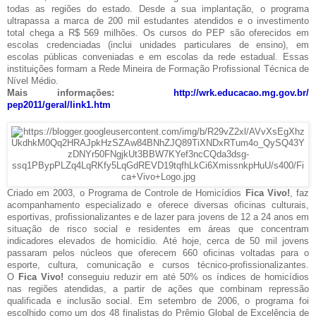
todas as regiões do estado. Desde a sua implantação, o programa
ultrapassa a marca de 200 mil estudantes atendidos e o investimento
total chega a R$ 569 milhões. Os cursos do PEP são oferecidos em
escolas credenciadas (inclui unidades particulares de ensino), em
escolas públicas conveniadas e em escolas da rede estadual. Essas
instituições formam a Rede Mineira de Formação Profissional Técnica de
Nível Médio.
Mais informações:
http://wrk.educacao.mg.gov.br/
pep2011/geral/link1.htm
Criado em 2003, o Programa de Controle de Homicídios
Fica Vivo!
, faz
acompanhamento especializado e oferece diversas oficinas culturais,
esportivas, profissionalizantes e de lazer para jovens de 12 a 24 anos em
situação de risco social e residentes em áreas que concentram
indicadores elevados de homicídio. Até hoje, cerca de 50 mil jovens
passaram pelos núcleos que oferecem 660 oficinas voltadas para o
esporte, cultura, comunicação e cursos técnico-profissionalizantes.
O
Fica Vivo!
conseguiu reduzir em até 50% os índices de homicídios
nas regiões atendidas, a partir de ações que combinam repressão
qualificada e inclusão social. Em setembro de 2006, o programa foi
escolhido como um dos 48 finalistas do Prêmio Global de Excelência de