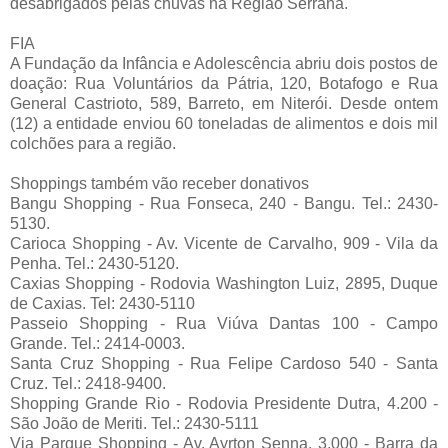
desabrigados pelas chuvas na Região Serrana.
FIA
A Fundação da Infância e Adolescência abriu dois postos de
doação: Rua Voluntários da Pátria, 120, Botafogo e Rua
General Castrioto, 589, Barreto, em Niterói. Desde ontem
(12) a entidade enviou 60 toneladas de alimentos e dois mil
colchões para a região.
Shoppings também vão receber donativos
Bangu Shopping - Rua Fonseca, 240 - Bangu. Tel.: 2430-
5130.
Carioca Shopping - Av. Vicente de Carvalho, 909 - Vila da
Penha. Tel.: 2430-5120.
Caxias Shopping - Rodovia Washington Luiz, 2895, Duque
de Caxias. Tel: 2430-5110
Passeio Shopping - Rua Viúva Dantas 100 - Campo
Grande. Tel.: 2414-0003.
Santa Cruz Shopping - Rua Felipe Cardoso 540 - Santa
Cruz. Tel.: 2418-9400.
Shopping Grande Rio - Rodovia Presidente Dutra, 4.200 -
São João de Meriti. Tel.: 2430-5111
Via Parque Shopping - Av. Ayrton Senna, 3.000 - Barra da