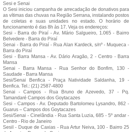
Sesi e Senai
O Sesi iniciou campanha de arrecadação de donativos para
as vítimas das chuvas na Região Serrana, instalando postos
de coletas e suas unidades no estado. O horário de
funcionamento é das 8h às 17. Veja os endereços:
Sesi - Barra do Piraí - Av. Mário Salgueiro, 1.065 - Bairro
Belvedere - Barra do Piraí
Senai - Barra do Piraí - Rua Alan Kardeck, s/nº - Muqueca -
Barra do Piraí
Sesi - Barra Mansa - Av. Dário Aragão, 2 - Centro - Barra
Mansa
Senai - Barra Mansa - Rua Senhor do Bonfim, 130 -
Saudade - Barra Mansa
Sesi/Senai Benfica - Praça Natividade Saldanha, 19 -
Benfica. Tel.: (21) 2587-4800
Senai - Campos - Rua Bruno de Azevedo, 37 - Pq.
Tamandaré Campos dos Goytacazes
Sesi - Campos - Av. Deputado Bartolomeu Lysandro, 862 -
Guarus – Campos dos Goytacazes
Sesi/Senai - Cinelândia - Rua Santa Luzia, 685 - 5º andar -
Centro - Rio de Janeiro
SesiI - Duque de Caxias - Rua Artur Neiva, 100 - Bairro 25