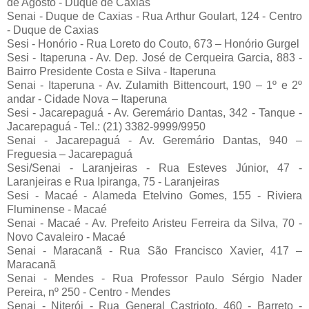
de Agosto - Duque de Caxias
Senai - Duque de Caxias - Rua Arthur Goulart, 124 - Centro
- Duque de Caxias
Sesi - Honório - Rua Loreto do Couto, 673 – Honório Gurgel
Sesi - Itaperuna - Av. Dep. José de Cerqueira Garcia, 883 -
Bairro Presidente Costa e Silva - Itaperuna
Senai - Itaperuna - Av. Zulamith Bittencourt, 190 – 1º e 2º
andar - Cidade Nova – Itaperuna
Sesi - Jacarepaguá - Av. Geremário Dantas, 342 - Tanque -
Jacarepaguá - Tel.: (21) 3382-9999/9950
Senai - Jacarepaguá - Av. Geremário Dantas, 940 –
Freguesia – Jacarepaguá
Sesi/Senai - Laranjeiras - Rua Esteves Júnior, 47 -
Laranjeiras e Rua Ipiranga, 75 - Laranjeiras
Sesi - Macaé - Alameda Etelvino Gomes, 155 - Riviera
Fluminense - Macaé
Senai - Macaé - Av. Prefeito Aristeu Ferreira da Silva, 70 -
Novo Cavaleiro - Macaé
Senai - Maracanã - Rua São Francisco Xavier, 417 –
Maracanã
Senai - Mendes - Rua Professor Paulo Sérgio Nader
Pereira, nº 250 - Centro - Mendes
Senai - Niterói - Rua General Castrioto, 460 - Barreto -