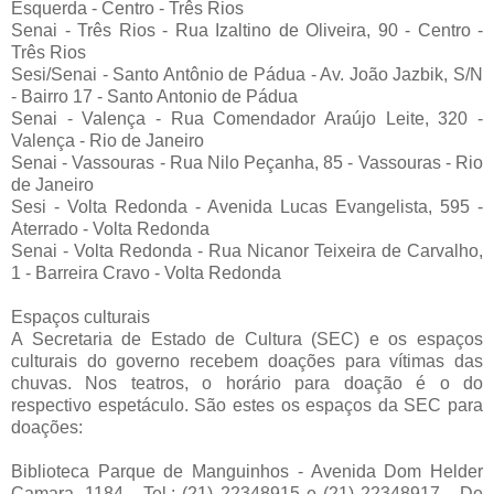
Esquerda - Centro - Três Rios
Senai - Três Rios - Rua Izaltino de Oliveira, 90 - Centro -
Três Rios
Sesi/Senai - Santo Antônio de Pádua - Av. João Jazbik, S/N
- Bairro 17 - Santo Antonio de Pádua
Senai - Valença - Rua Comendador Araújo Leite, 320 -
Valença - Rio de Janeiro
Senai - Vassouras - Rua Nilo Peçanha, 85 - Vassouras - Rio
de Janeiro
Sesi - Volta Redonda - Avenida Lucas Evangelista, 595 -
Aterrado - Volta Redonda
Senai - Volta Redonda - Rua Nicanor Teixeira de Carvalho,
1 - Barreira Cravo - Volta Redonda
Espaços culturais
A Secretaria de Estado de Cultura (SEC) e os espaços
culturais do governo recebem doações para vítimas das
chuvas. Nos teatros, o horário para doação é o do
respectivo espetáculo. São estes os espaços da SEC para
doações:
Biblioteca Parque de Manguinhos - Avenida Dom Helder
Camara, 1184 - Tel.: (21) 22348915 e (21) 22348917 - De