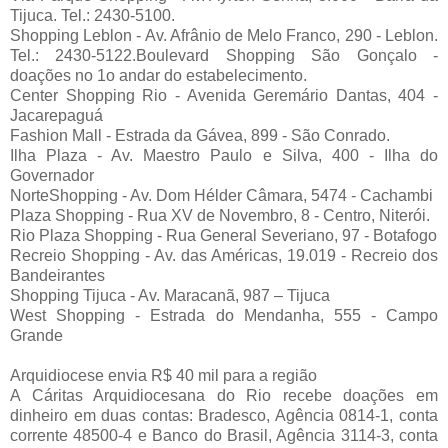
Tijuca. Tel.: 2430-5100.
Shopping Leblon - Av. Afrânio de Melo Franco, 290 - Leblon.
Tel.: 2430-5122.Boulevard Shopping São Gonçalo -
doações no 1o andar do estabelecimento.
Center Shopping Rio - Avenida Geremário Dantas, 404 -
Jacarepaguá
Fashion Mall - Estrada da Gávea, 899 - São Conrado.
Ilha Plaza - Av. Maestro Paulo e Silva, 400 - Ilha do
Governador
NorteShopping - Av. Dom Hélder Câmara, 5474 - Cachambi
Plaza Shopping - Rua XV de Novembro, 8 - Centro, Niterói.
Rio Plaza Shopping - Rua General Severiano, 97 - Botafogo
Recreio Shopping - Av. das Américas, 19.019 - Recreio dos
Bandeirantes
Shopping Tijuca - Av. Maracanã, 987 – Tijuca
West Shopping - Estrada do Mendanha, 555 - Campo
Grande
Arquidiocese envia R$ 40 mil para a região
A Cáritas Arquidiocesana do Rio recebe doações em
dinheiro em duas contas: Bradesco, Agência 0814-1, conta
corrente 48500-4 e Banco do Brasil, Agência 3114-3, conta