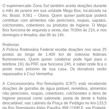
O supermercado Zona Sul também aceita doações durante
o mês de janeiro em sua unidade Mega Box, localizada na
Av. Brasil, 9.561 – Olaria. Quem quiser participar poderá
contribuir com alimentos não perecíveis, roupas, sapatos,
colchonetes, cobertores ou produtos de higiene. O Mega
Box funciona de segunda a sexta, das 7h30m às 21h, e nos
domingos e feriados, das 8h às 14h.
Rodovias
A Polícia Rodoviária Federal recebe doações nos seus 25
postos ao longo de 1.400 km de rodovias federais
fluminsenses. Quem quiser colaborar pode ligar para o
telefone 191 da PRF, que funciona 24h, e saber onde fica o
ponto mais próximo de sua casa. Os donativos serão
repassados à Cruz Vermelha.
A Concessionária Rio-Teresópolis (CRT) está recebendo
doações de garrafas de água potável, remédios, alimentos
não perecíveis, roupas, cobertores, colchonetes e itens de
higiene pessoal como sabonete, pasta de dente e fralda
descartável, nas cabines da Praça de Pedágio no km-133,5
da Rio-Teresópolis-Além Paraíba (BR-116/RJ), em Piabetá.