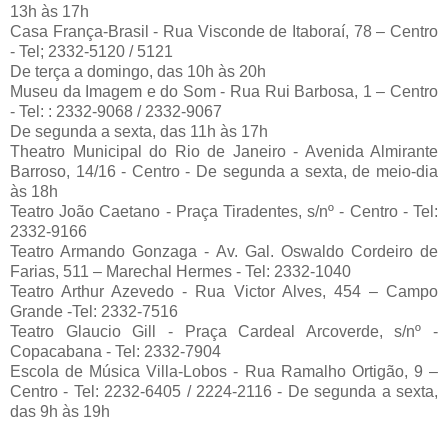
13h às 17h
Casa França-Brasil - Rua Visconde de Itaboraí, 78 – Centro
- Tel; 2332-5120 / 5121
De terça a domingo, das 10h às 20h
Museu da Imagem e do Som - Rua Rui Barbosa, 1 – Centro
- Tel: : 2332-9068 / 2332-9067
De segunda a sexta, das 11h às 17h
Theatro Municipal do Rio de Janeiro - Avenida Almirante
Barroso, 14/16 - Centro - De segunda a sexta, de meio-dia
às 18h
Teatro João Caetano - Praça Tiradentes, s/nº - Centro - Tel:
2332-9166
Teatro Armando Gonzaga - Av. Gal. Oswaldo Cordeiro de
Farias, 511 – Marechal Hermes - Tel: 2332-1040
Teatro Arthur Azevedo - Rua Victor Alves, 454 – Campo
Grande -Tel: 2332-7516
Teatro Glaucio Gill - Praça Cardeal Arcoverde, s/nº -
Copacabana - Tel: 2332-7904
Escola de Música Villa-Lobos - Rua Ramalho Ortigão, 9 –
Centro - Tel: 2232-6405 / 2224-2116 - De segunda a sexta,
das 9h às 19h