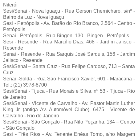
Niterói
Sesi/Senai - Nova Iguaçu - Rua Gerson Chernicharo, s/nº -
Bairro da Luz - Nova Iguaçu
Sesi - Petrópolis - Av. Barão do Rio Branco, 2.564 - Centro -
Petrópolis
Senai - Petrópolis - Rua Bingen, 130 - Bingen - Petrópolis
Sesi - Resende - Rua Marcílio Dias, 468 - Jardim Jalisco -
Resende
Senai - Resende - Rua Sarquis José Sarquis, 156 - Jardim
Jalisco - Resende
Sesi/Senai – Santa Cruz - Rua Felipe Cardoso, 713 – Santa
Cruz
Senai -Solda - Rua São Francisco Xavier, 601 - Maracanã -
Tel.: (21) 3978-8700
Sesi/Senai - Tijuca - Rua Morais e Silva, nº 53 - Tijuca - Rio
de Janeiro
Sesi/Senai - Vicente de Carvalho - Av. Pastor Martin Luther
King Jr. (antiga Av. Automóvel Clube), 6475 - Vicente de
Carvalho - Rio de Janeiro
Sesi/Senai - São Gonçalo - Rua Nilo Peçanha, 134 – Centro
- São Gonçalo
Sesi - Três Rios - Av. Tenente Enéas Torno, s/no Margem