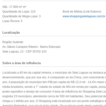
ABL: 17.900 m² m²
Quantidade de Lojas: 110
Book de Mídias (Link Externo)
Quantidade de Mega-Lojas: 3
www.shoppingsetelagoas.com.br
Lojas Âncora: 5
Localização
Região Sudeste
Av. Otávio Campelo Ribeiro - Bairro Eldorado
Sete Lagoas, 13 - CEP 35702-153
Sobre a área de influência
Localizada a 60 km da capital mineira, o município de Sete Lagoas se destaca p
desenvolvimento, que por sua vez, é comparado ao da China, com crescimento
ano. A população do município tem PIB per capita de R$ 13,3 mil - 14,4% maior 
média brasileira, sendo a 7° cidade do estado de MG em renda per capita, possu
poder aquisitivo e desejo de consumir. A área de influência do Shopping Sete L
engloba 23 municípios, atendendo cerca de 500 mil habitantes. Seu potencial 
chega a 1 bilhão por ano. O Shopping está localizado em um ponto estratégico 
Avenida Perimetral, que circula toda cidade. De qualquer ponto desta avenida 